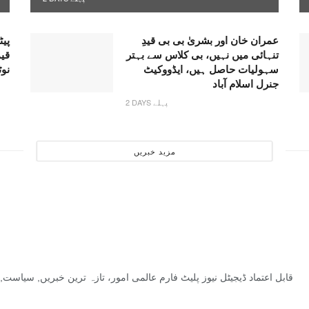
عمران خان اور بشریٰ بی بی قیدِ
پیٹ
تنہائی میں نہیں، بی کلاس سے بہتر
قی
سہولیات حاصل ہیں، ایڈووکیٹ
نو
جنرل اسلام آباد
2 DAYS پہلے
مزید خبریں
قابل اعتماد ڈیجیٹل نیوز پلیٹ فارم عالمی امور، تازہ ترین خبریں, سیاس