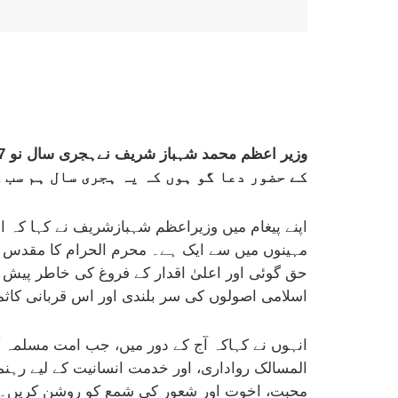
کے حضور دعا گو ہوں کہ یہ ہجری سال ہم سب 
اپنے پیغام میں وزیراعظم شہبازشریف نے کہا کہ 
مہینوں میں سے ایک ہے۔ محرم الحرام کا مقدس مہ
حق گوئی اور اعلیٰ اقدار کے فروغ کی خاطر پیش
اسلامی اصولوں کی سر بلندی اور اس قربانی کاثم
انہوں نے کہاکہ آج کے دور میں، جب امت مسلمہ گو
المسالک رواداری، اور خدمت انسانیت کے لیے رہنما
محبت، اخوت اور شعور کی شمع کو روشن کریں۔