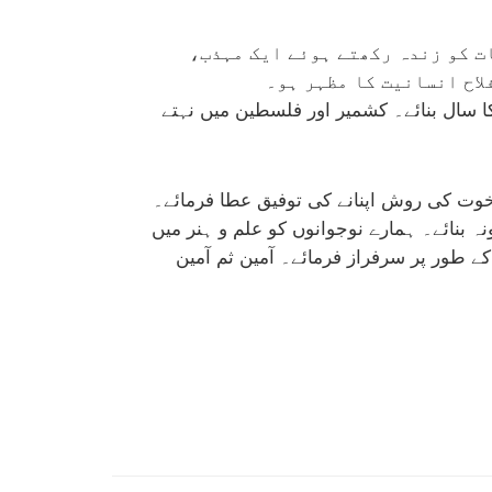
ات کو زندہ رکھتے ہوئے ایک مہذب،
لاح انسانیت کا مظہر ہو۔
کا سال بنائے۔ کشمیر اور فلسطین میں نہتے
خوت کی روش اپنانے کی توفیق عطا فرمائے۔
 بنائے۔ ہمارے نوجوانوں کو علم و ہنر میں
 کے طور پر سرفراز فرمائے۔ آمین ثم آمین