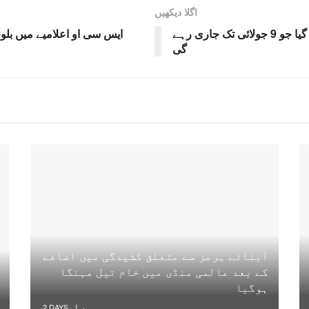
اگلا دیکھیں
حج 2026 کیلئے عازمین کی رجسٹریشن کا آغاز کردیا گیا جو 9 جولائی تک جاری رہے
ایس سی او اعلامیے میں بلوچ
گی
آبنائے ہرمز سے متعلق کشیدگی میں اضافے
کے بعد عالمی منڈی میں خام تیل مہنگا
ہوگیا
2 DAYS پہلے