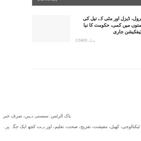
رول، ڈیزل اور مٹی کے تیل کی
متوں میں کمی، حکومت کا نیا
ٹیفکیشن جاری
2 DAYS پہلے
پاک الرٹس: سنسنی نہیں، صرف خبر
ت, ٹیکنالوجی، کھیل، معیشت، تفریح، صحت، تعلیم، اور بہت کچھ ایک جگہ پر۔