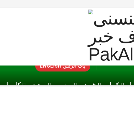
ENGLISH پاک الرٹس
یا
کھیل
شوبز
موسم
صحت
کاروبار