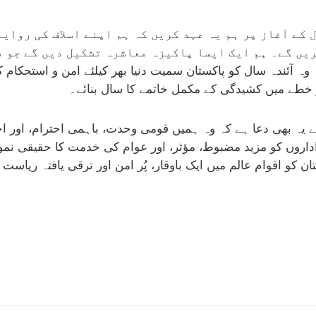
 کے آغاز پر ہم یہ عہد کریں کہ ہم اپنے اسلاف کی روای
یں گے۔ ہم ایک ایسا پاکیزہ معاشرہ تشکیل دیں گے جو ف
ہ وہ آئندہ سال کو پاکستان سمیت دنیا بھر کیلئے امن و استحکام 
 خطے میں کشیدگی کے مکمل خاتمے کا سال بنائے۔
ے یہ بھی دعا ہے کہ وہ ہمیں قومی وحدت، باہمی احترام، اور ا
داروں کو مزید مضبوط، مؤثر، اور عوام کی خدمت کا حقیقی نمونہ
ان کو اقوام عالم میں ایک باوقار، پُر امن اور ترقی یافتہ ریاست