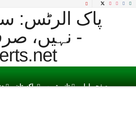
صفحہ اول
تازہ ترین
پاکستان
دن