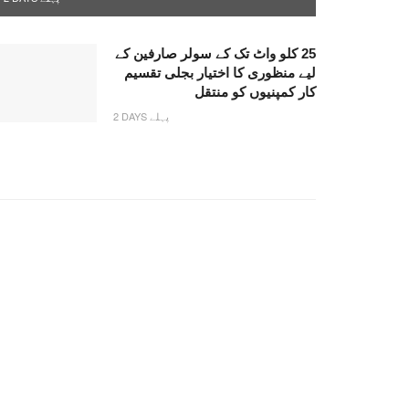
25 کلو واٹ تک کے سولر صارفین کے
لیے منظوری کا اختیار بجلی تقسیم
کار کمپنیوں کو منتقل
2 DAYS پہلے