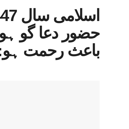
حضور دعا گو ہو
باعث رحمت ہو:و