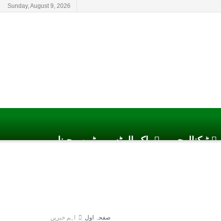
Sunday, August 9, 2026
ٹیکنالوجی
پاک الرٹس یوٹیوب چینل
صفحہ اول
اہم خبریں