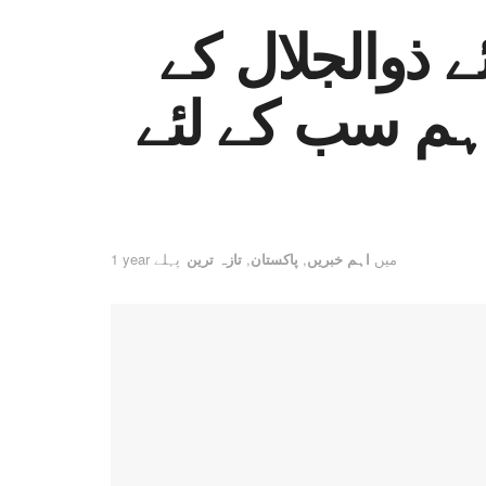
یں خدائے ذوالجلال کے
ہم سب کے لئے
میں
اہم خبریں
,
پاکستان
,
تازہ ترین
1 year پہلے