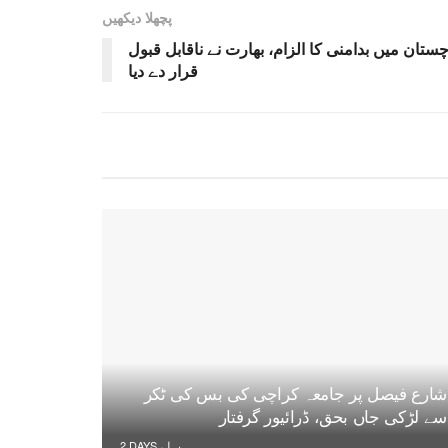
پچھلا دیکھیں
ستان میں بدامنی کا الزام، بھارت نے ناقابل قبول
قرار دے دیا
شارع فیصل پر جامعہ کراچی کی بس کی ٹکر
سے لڑکی جاں بحق، ڈرائیور گرفتار
2 DAYS پہلے