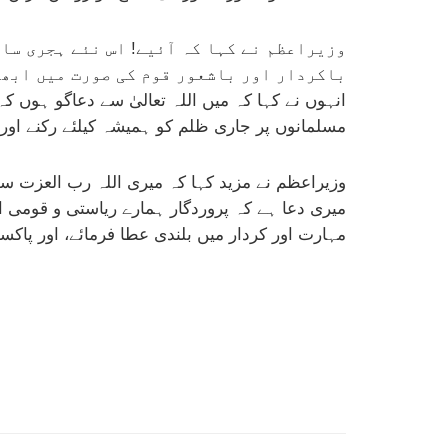
وزیراعظم نے کہا کہ آئیے! اس نئے ہجری سال
باکردار اور باشعور قوم کی صورت میں ابھر
انہوں نے کہا کہ میں اللہ تعالیٰ سے دعاگو ہوں ک
مسلمانوں پر جاری ظلم کو ہمیشہ کیلئے رکنے اور
وزیراعظم نے مزید کہا کہ میری اللہ رب العزت س
میری دعا ہے کہ پروردگار ہمارے ریاستی و قومی ا
مہارت اور کردار میں بلندی عطا فرمائے، اور پاکست