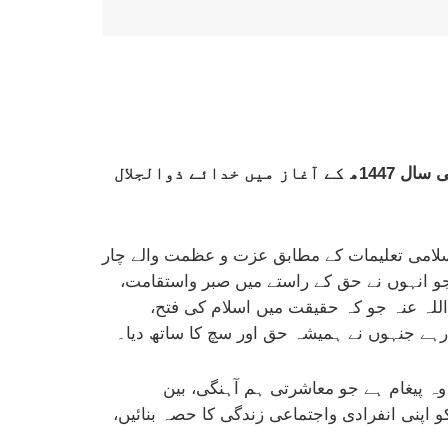
وزیر اعظم محمد شہباز شریف نےہجری سال نو 1447ھ کے موقع پر قوم کے نام اپنے پیغام میں کہاہے کہ نئے اسلامی سال 1447ھ کے آغاز میں خدائے ذوالجلال
اسلامی تعلیمات کے مطابق عزت و عظمت والے چار
جو انہوں نے حق کے راستے میں صبر واستقامت،
لہ عنہ جو کہ حقیقت میں اسلام کی فتح،
رہے جنہوں نے ہمیشہ حق اور سچ کا ساتھ دیا۔
وہ پیغام ہے جو معاشرتی ہم آہنگی، بین
 اپنی انفرادی واجتماعی زندگی کا حصہ بنائیں،