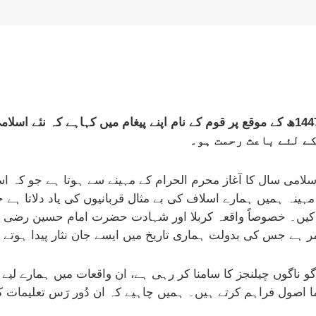
کے لئے باعث رحمت ہو۔
اسلامی سال کا آغاز محرم الحرام کے مہینے سے ہوتا ہے جو کہ 
ینہ ہمیں ہمارے اسلاف کی بے مثال قربانیوں کی یاد دلاتا ہے 
 کیں۔ خصوصاً واقعہ کربلا اور شہادت حضرت امام حسین رضی ال
ر ہے جس کی بدولت ہماری تاریخ میں ایسے جان نثار پیدا ہوتے 
 ناگوں چیلنجز کا سامنا کر رہی ہے، ان واقعات میں ہمارے لیے 
 اصول فراہم کرتے ہیں۔ ہمیں چاہیے کہ ان دُور رَس تعلیمات کو