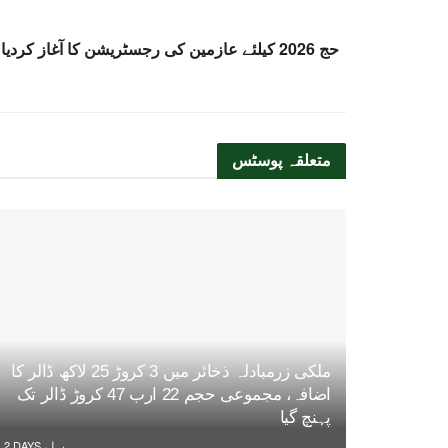
متعلقہ
پوسٹس
ملکی زرمبادلہ ذخائر میں 3 کروڑ 25 لاکھ ڈالر کا
اضافہ، مجموعی حجم 22 ارب 47 کروڑ ڈالر تک
پہنچ گیا
2 DAYS پہلے