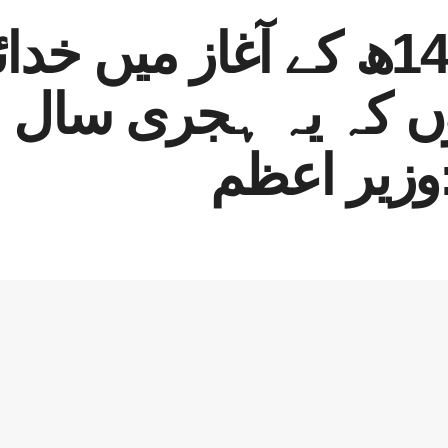
اسلامی سال 1447ھ کے آغاز م
ں کہ یہ ہجری سال 
زیر اعظم