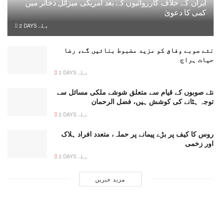
ایران کے خلاف کارروائیوں کے بعد امریکی میزائل ذخائر میں
کمی کا دعویٰ
2 DAYS پہلے
نئے صوبے وفاق کو مزید مضبوط بنائیں گے، رضا
حیات ہراج
2 DAYS پہلے
نئے صوبوں کے قیام سے متعلق شوشے ملکی مسائل سے
توجہ ہٹانے کی کوشش ہیں، فضل الرحمان
2 DAYS پہلے
روس کا کیف پر بڑے پیمانے پر حملہ، متعدد افراد ہلاک
اور زخمی
2 DAYS پہلے
مزید خبریں