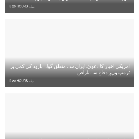
20 HOURS پہلے
امریکی اخبار کا دعویٰ، ایران سے متعلق گولہ بارود کی کمی پر
ٹرمپ وزیرِ دفاع سے ناراض
20 HOURS پہلے