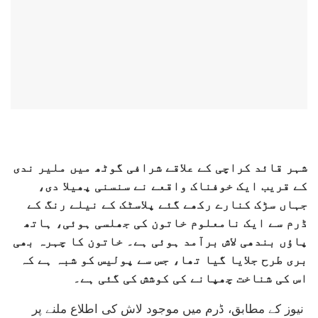
شہر قائد کراچی کے علاقے شرافی گوٹھ میں ملیر ندی
کے قریب ایک خوفناک واقعے نے سنسنی پھیلا دی،
جہاں سڑک کنارے رکھے گئے پلاسٹک کے نیلے رنگ کے
ڈرم سے ایک نامعلوم خاتون کی جھلسی ہوئی، ہاتھ
پاؤں بندھی لاش برآمد ہوئی ہے۔ خاتون کا چہرہ بھی
بری طرح جلایا گیا تھا، جس سے پولیس کو شبہ ہے کہ
اس کی شناخت چھپانے کی کوشش کی گئی ہے۔
نیوز کے مطابق، ڈرم میں موجود لاش کی اطلاع ملنے پر