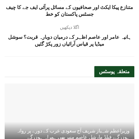
متنازع پیکا ایکٹ اور صحافیوں کے مسائل پرآئی ایف جے کا چیف
جسٹس پاکستان کو خط
اگلا دیکھیں
ہانیہ عامر اور عاصم اظہر کے درمیان دوبارہ قربت؟ سوشل
میڈیا پر قیاس آرائیاں زور پکڑ گئیں
متعلقہ
پوسٹس
وزیراعظم شہباز شریف آج سعودی عرب کے دورے پر روانہ
ہوں گے، فیلڈ مارشل عاصم منیر بھی ہمراہ ہوں گے