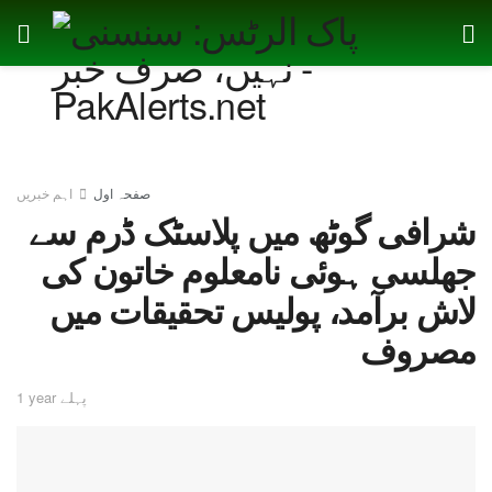
صفحہ اول
اہم خبریں
شرافی گوٹھ میں پلاسٹک ڈرم سے
جھلسی ہوئی نامعلوم خاتون کی
لاش برآمد، پولیس تحقیقات میں
مصروف
1 year پہلے