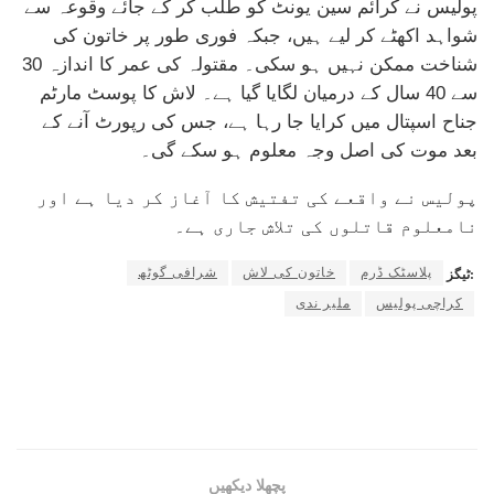
پولیس نے کرائم سین یونٹ کو طلب کر کے جائے وقوعہ سے
شواہد اکھٹے کر لیے ہیں، جبکہ فوری طور پر خاتون کی
شناخت ممکن نہیں ہو سکی۔ مقتولہ کی عمر کا اندازہ 30
سے 40 سال کے درمیان لگایا گیا ہے۔ لاش کا پوسٹ مارٹم
جناح اسپتال میں کرایا جا رہا ہے، جس کی رپورٹ آنے کے
بعد موت کی اصل وجہ معلوم ہو سکے گی۔
پولیس نے واقعے کی تفتیش کا آغاز کر دیا ہے اور
نامعلوم قاتلوں کی تلاش جاری ہے۔
پلاسٹک ڈرم
خاتون کی لاش
شرافی گوٹھ
ٹیگز:
کراچی پولیس
ملیر ندی
پچھلا دیکھیں