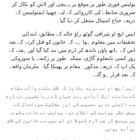
پولیس فوری طور پر موقع پر پہنچی اور لاش کو نکال کر
ضروری ضابطے کی کارروائی کے لیے چھیپا ایمبولینس کے
ذریعے جناح اسپتال منتقل کر دیا گیا۔
ایس ایچ او شرافی گوٹھ راؤ خالد کے مطابق، ابتدائی
تحقیقات میں معلوم ہوا ہے کہ خاتون کو قتل کرنے کے بعد
اس کے ہاتھ پاؤں باندھ کر ڈرم میں بند کیا گیا اور ہفتے کے
روز کسی نامعلوم گاڑی، ممکنہ طور پر رکشے یا سوزوکی
پک اپ کے ذریعے مذکورہ مقام پر پھینکا گیا۔ ملزمان واقعے
کے بعد فرار ہو گئے۔
ایس ایچ او نے مزید بتایا کہ لاش ملنے والے مقام
کے سامنے ایک آبادی ہے، جہاں کے رہائشیوں نے ڈرم
سے اٹھتی بدبو محسوس کی اور مشکوک صورتحال کے
پیش نظر پولیس کو اطلاع دی۔ پولیس نے جائے وقوعہ
پر پہنچ کر جب ڈرم کھولا تو اس میں سے خاتون کی لاش
برآمد ہوئی۔