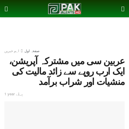
صفحہ اول
اہم خبریں
عربین سی میں مشترکہ آپریشن،
ایک ارب روپے سے زائد مالیت کی
منشیات اور شراب برآمد
1 year پہلے