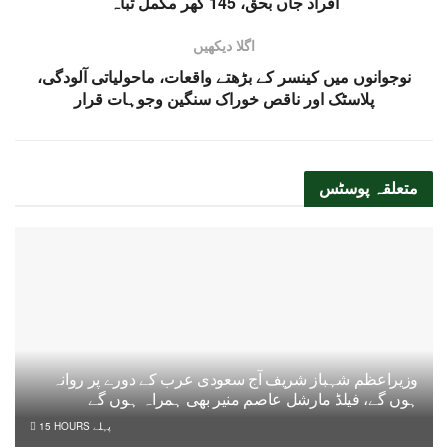
افراد جاں بحق، 145 گھر مکمل تباہ
اگلا دیکھیں
نوجوانوں میں کینسر کے بڑھتے واقعات، ماحولیاتی آلودگی،
پلاسٹک اور ناقص خوراک سنگین وجوہات قرار
متعلقہ
پوسٹس
وزیراعظم شہباز شریف آج سعودی عرب کے دورے پر روانہ
ہوں گے، فیلڈ مارشل عاصم منیر بھی ہمراہ ہوں گے
15 HOURS پہلے