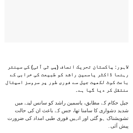
لاہور: پاکستان تحریک انصاف (پی ٹی آئی) کی سینئر
رہنما ڈاکٹر یاسمین راشد کو طبیعت کی خرابی کے
باعث کوٹ لکھپت جیل سے فوری طور پر سروسز اسپتال
منتقل کر دیا گیا ہے۔
جیل حکام کے مطابق، یاسمین راشد کو سانس لینے میں
شدید دشواری کا سامنا تھا، جس کے باعث ان کی حالت
تشویشناک ہو گئی اور انہیں فوری طبی امداد کی ضرورت
پیش آئی۔