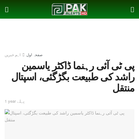
صفحہ اول
اہم خبریں
پی ٹی آئی رہنما ڈاکٹر یاسمین
راشد کی طبیعت بگڑگئی، اسپتال
منتقل
1 year پہلے