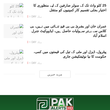
25 کلو واٹ تک کے سولر صارفین کے لیے منظوری کا
اختیار بجلی تقسیم کار کمپنیوں کو منتقل
1 DAY پہلے
عمران خان اور بشریٰ بی بی قیدِ تنہائی میں نہیں، بی
کلاس سے بہتر سہولیات حاصل ہیں، ایڈووکیٹ جنرل
اسلام آباد
1 DAY پہلے
پیٹرول، ڈیزل اور مٹی کے تیل کی قیمتوں میں کمی،
حکومت کا نیا نوٹیفکیشن جاری
1 DAY پہلے
مزید خبریں