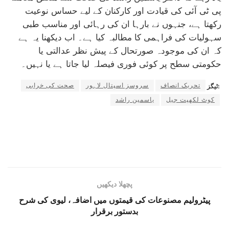
پی ٹی آئی کی قیادت اور کارکنان کے لیے حساس نوعیت
رکھتا ہے، جنہوں نے بارہا ان کی رہائی اور مناسب طبی
سہولیات کی فراہمی کا مطالبہ کیا ہے۔ اب دیکھنا یہ ہے
کہ ان کی موجودہ صورتحال کے پیش نظر عدالتی یا
حکومتی سطح پر کوئی فوری فیصلہ لیا جاتا ہے یا نہیں۔
تحریک انصاف
سروسز اسپتال لاہور
صحت کی خرابی
ٹیگز:
کوٹ لکھپت جیل
یاسمین راشد
پچھلا دیکھیں
پیٹرولیم مصنوعات کی قیمتوں میں اضافہ، لیوی کی شرح
بدستور برقرار