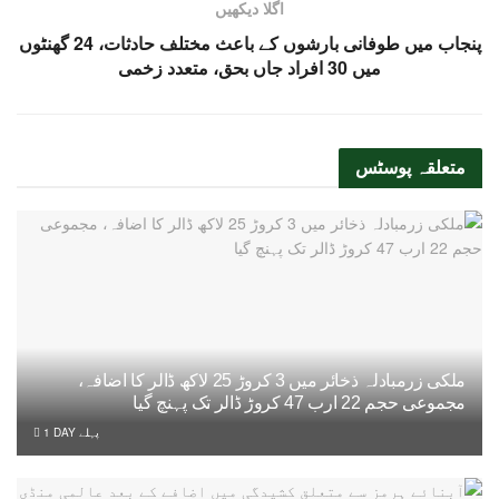
اگلا دیکھیں
پنجاب میں طوفانی بارشوں کے باعث مختلف حادثات، 24 گھنٹوں
میں 30 افراد جاں بحق، متعدد زخمی
متعلقہ
پوسٹس
ملکی زرمبادلہ ذخائر میں 3 کروڑ 25 لاکھ ڈالر کا اضافہ،
مجموعی حجم 22 ارب 47 کروڑ ڈالر تک پہنچ گیا
1 DAY پہلے