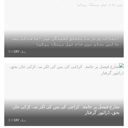
آبنائے ہرمز سے متعلق کشیدگی میں اضافے کے بعد
عالمی منڈی میں خام تیل مہنگا ہوگیا
1 DAY پہلے
شارع فیصل پر جامعہ کراچی کی بس کی ٹکر سے لڑکی جاں
بحق، ڈرائیور گرفتار
1 DAY پہلے