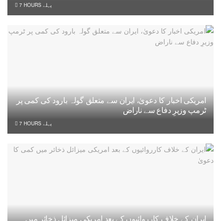
7 HOURS پہلے
امریکی اخبار کا دعویٰ، ایران سے متعلق گولہ بارود کی کمی پر
ٹرمپ وزیرِ دفاع سے ناراض
7 HOURS پہلے
ایران کے خلاف کارروائیوں کے بعد امریکی میزائل ذخائر میں