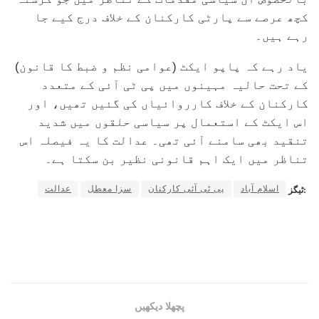
کچھ عرصے سے پارٹی کارکنان کے خلاف درج کیے جا
رہے ہیں۔
یاد رہے کہ پاپو ایکٹ (عوامی نظم و ضبط کا قانون)
کے تحت حالیہ مہینوں میں پی ٹی آئی کے متعدد
کارکنان کے خلاف کارروائیاں کی گئیں تھیں، اور
اس ایکٹ کے استعمال پر سیاسی حلقوں میں شدید
تنقید بھی سامنے آئی تھی۔ عدالت کا یہ فیصلہ اس
تناظر میں ایک اہم قانونی نظیر بن سکتا ہے۔
اسلام آباد
پی ٹی آئی کارکنان
سزا معطل
عدالت
ٹیگز:
پچھلا دیکھیں