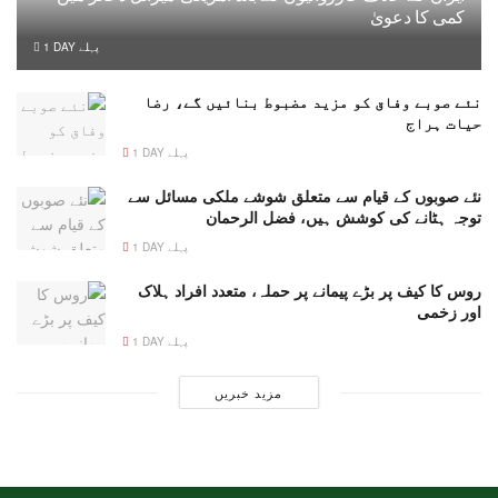
کمی کا دعویٰ
1 DAY پہلے
نئے صوبے وفاق کو مزید مضبوط بنائیں گے، رضا
حیات ہراج
1 DAY پہلے
نئے صوبوں کے قیام سے متعلق شوشے ملکی مسائل سے
توجہ ہٹانے کی کوشش ہیں، فضل الرحمان
1 DAY پہلے
روس کا کیف پر بڑے پیمانے پر حملہ، متعدد افراد ہلاک
اور زخمی
1 DAY پہلے
مزید خبریں