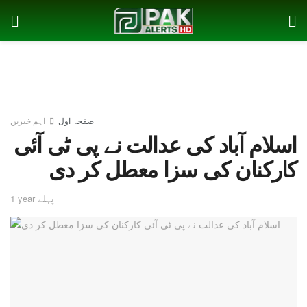
صفحہ اول
اہم خبریں
اسلام آباد کی عدالت نے پی ٹی آئی
کارکنان کی سزا معطل کر دی
1 year پہلے