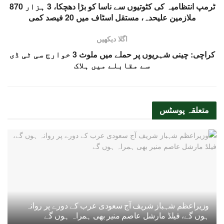
ٹرمپ انتظامیہ کی کٹوتیوں سے ناسا کو بڑا دھچکا، 3 ہزار 870
ملازمین علیحدہ، مستقل اسٹاف میں 20 فیصد کمی
اگلا دیکھیں
کراچی: چینی شہریوں پر حملے میں ملوث 3 خوارج سی ٹی ڈی
سے مقابلے میں ہلاک
متعلقہ
پوسٹس
وزیراعظم شہباز شریف آج سعودی عرب کے دورے پر روانہ
ہوں گے، فیلڈ مارشل عاصم منیر بھی ہمراہ ہوں گے