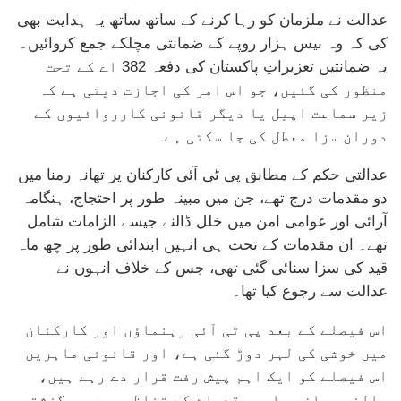
عدالت نے ملزمان کو رہا کرنے کے ساتھ ساتھ یہ ہدایت بھی
کی کہ وہ بیس ہزار روپے کے ضمانتی مچلکے جمع کروائیں۔
یہ ضمانتیں تعزیراتِ پاکستان کی دفعہ 382 اے کے تحت
منظور کی گئیں، جو اس امر کی اجازت دیتی ہے کہ
زیر سماعت اپیل یا دیگر قانونی کارروائیوں کے
دوران سزا معطل کی جا سکتی ہے۔
عدالتی حکم کے مطابق پی ٹی آئی کارکنان پر تھانہ رمنا میں
دو مقدمات درج تھے، جن میں مبینہ طور پر احتجاج، ہنگامہ
آرائی اور عوامی امن میں خلل ڈالنے جیسے الزامات شامل
تھے۔ ان مقدمات کے تحت ہی انہیں ابتدائی طور پر چھ ماہ
قید کی سزا سنائی گئی تھی، جس کے خلاف انہوں نے
عدالت سے رجوع کیا تھا۔
اس فیصلے کے بعد پی ٹی آئی رہنماؤں اور کارکنان
میں خوشی کی لہر دوڑ گئی ہے، اور قانونی ماہرین
اس فیصلے کو ایک اہم پیش رفت قرار دے رہے ہیں،
بالخصوص ان سیاسی مقدمات کے تناظر میں جو گزشتہ