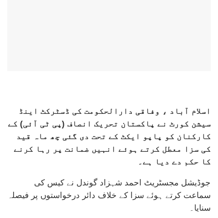
اسلام آباد ، وفاقی دارالحکومت کی ڈسٹرکٹ اینڈ
سیشن کورٹ نے پاکستان تحریک انصاف (پی ٹی آئی) کے
کارکنان کو پاپو ایکٹ کے تحت دی گئی چھ ماہ قید
کی سزا معطل کرتے ہوئے انہیں ضمانت پر رہا کرنے
کا حکم دے دیا ہے۔
جوڈیشل مجسٹریٹ احمد شہزاد گوندل نے کیس کی
سماعت کرتے ہوئے سزا کے خلاف دائر درخواستوں پر فیصلہ
سنایا۔