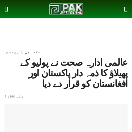
صفحہ اول
اہم خبریں
عالمی ادارہ صحت نے پولیو کے
پھیلاؤ کا ذمہ دار پاکستان اور
افغانستان کو قرار دے دیا
1 year پہلے