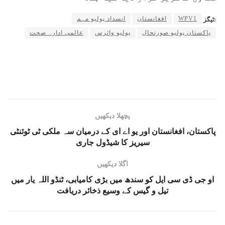
WPV1
افغانستان
انسداد پولیو مہم
ٹیگز:
پاکستان پولیو صورتحال
پولیو وائرس
عالمی ادارہ صحت
پچھلا دیکھیں
پاکستان، افغانستان اور یو اے ای کے درمیان سہ ملکی ٹی ٹوئنٹی
سیریز کا شیڈول جاری
اگلا دیکھیں
او جی ڈی سی ایل کو سندھ میں بڑی کامیابی، ٹنڈو اللہ یار میں
تیل و گیس کے وسیع ذخائر دریافت