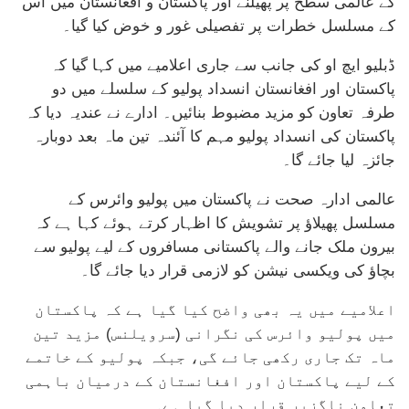
کے عالمی سطح پر پھیلنے اور پاکستان و افغانستان میں اس
کے مسلسل خطرات پر تفصیلی غور و خوض کیا گیا۔
ڈبلیو ایچ او کی جانب سے جاری اعلامیے میں کہا گیا کہ
پاکستان اور افغانستان انسداد پولیو کے سلسلے میں دو
طرفہ تعاون کو مزید مضبوط بنائیں۔ ادارے نے عندیہ دیا کہ
پاکستان کی انسداد پولیو مہم کا آئندہ تین ماہ بعد دوبارہ
جائزہ لیا جائے گا۔
عالمی ادارہ صحت نے پاکستان میں پولیو وائرس کے
مسلسل پھیلاؤ پر تشویش کا اظہار کرتے ہوئے کہا ہے کہ
بیرون ملک جانے والے پاکستانی مسافروں کے لیے پولیو سے
بچاؤ کی ویکسی نیشن کو لازمی قرار دیا جائے گا۔
اعلامیے میں یہ بھی واضح کیا گیا ہے کہ پاکستان
میں پولیو وائرس کی نگرانی (سرویلنس) مزید تین
ماہ تک جاری رکھی جائے گی، جبکہ پولیو کے خاتمے
کے لیے پاکستان اور افغانستان کے درمیان باہمی
تعاون ناگزیر قرار دیا گیا ہے۔