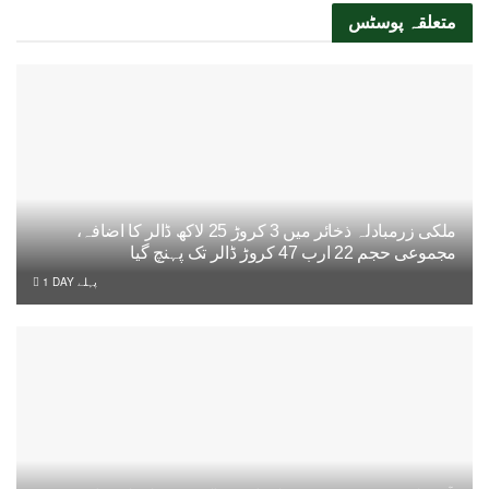
متعلقہ
پوسٹس
ملکی زرمبادلہ ذخائر میں 3 کروڑ 25 لاکھ ڈالر کا اضافہ،
مجموعی حجم 22 ارب 47 کروڑ ڈالر تک پہنچ گیا
1 DAY پہلے