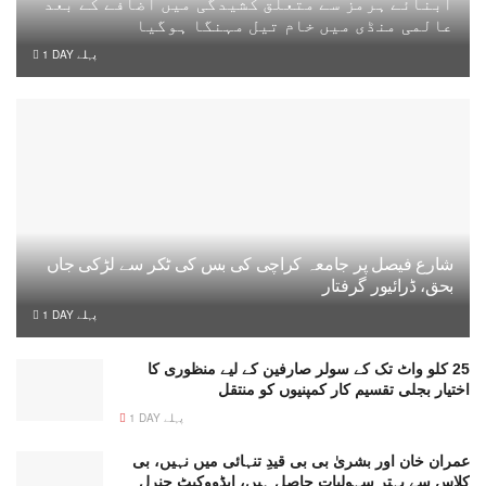
آبنائے ہرمز سے متعلق کشیدگی میں اضافے کے بعد
عالمی منڈی میں خام تیل مہنگا ہوگیا
1 DAY پہلے
شارع فیصل پر جامعہ کراچی کی بس کی ٹکر سے لڑکی جاں
بحق، ڈرائیور گرفتار
1 DAY پہلے
25 کلو واٹ تک کے سولر صارفین کے لیے منظوری کا
اختیار بجلی تقسیم کار کمپنیوں کو منتقل
1 DAY پہلے
عمران خان اور بشریٰ بی بی قیدِ تنہائی میں نہیں، بی
کلاس سے بہتر سہولیات حاصل ہیں، ایڈووکیٹ جنرل