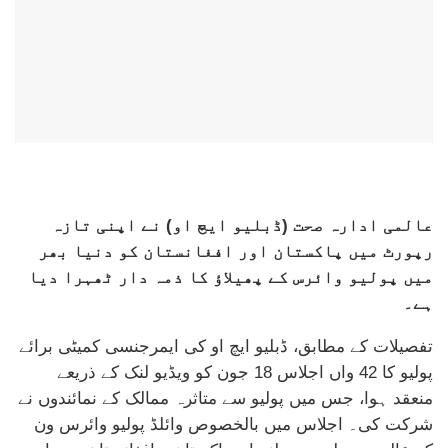
عالمی ادارہ صحت (ڈبلیو ایچ او) نے اپنی تازہ
رپورٹ میں پاکستان اور افغانستان کو دنیا بھر
میں پولیو وائرس کے پھیلاؤ کا ذمہ دار ٹھہرا دیا
ہے۔
تفصیلات کے مطابق، ڈبلیو ایچ او کی ایمرجنسی کمیٹی برائے
پولیو کا 42 واں اجلاس 18 جون کو ویڈیو لنک کے ذریعے
منعقد ہوا، جس میں پولیو سے متاثرہ ممالک کے نمائندوں نے
شرکت کی۔ اجلاس میں بالخصوص وائلڈ پولیو وائرس ون