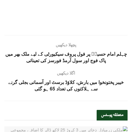
پچھلا دیکھیں
چہلم امام حسینؓ پر فول پروف سیکیورٹی کے لیے ملک بھر میں
پاک فوج اور سول آرمڈ فورسز کی تعیناتی
اگلا دیکھیں
خیبر پختونخوا میں بارش، کلاؤڈ برسٹ اور آسمانی بجلی گرنے
سے ہلاکتوں کی تعداد 65 ہو گئی
متعلقہ
پوسٹس