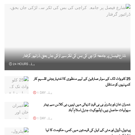
شارع فیصل پر جامعہ کراچی کی بس کی ٹکر سے لڑکی جاں بحق، ڈرائیور گرفتار
24 HOURS پہلے
25 کلو واٹ تک کے سولر صارفین کے لیے منظوری کا اختیار بجلی تقسیم کار
کمپنیوں کو منتقل
1 DAY پہلے
عمران خان اور بشریٰ بی بی قیدِ تنہائی میں نہیں، بی کلاس سے بہتر
سہولیات حاصل ہیں، ایڈووکیٹ جنرل اسلام آباد
1 DAY پہلے
پیٹرول، ڈیزل اور مٹی کے تیل کی قیمتوں میں کمی، حکومت کا نیا