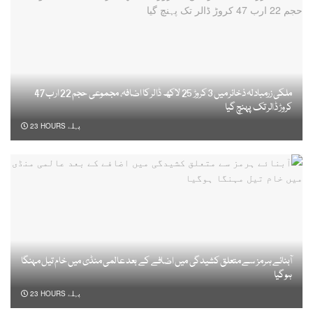
ملکی زرمبادلہ ذخائر میں 3 کروڑ 25 لاکھ ڈالر کا اضافہ، مجموعی حجم 22 ارب 47
کروڑ ڈالر تک پہنچ گیا
23 HOURS پہلے
آبنائے ہرمز سے متعلق کشیدگی میں اضافے کے بعد عالمی منڈی میں خام تیل مہنگا
ہوگیا
23 HOURS پہلے