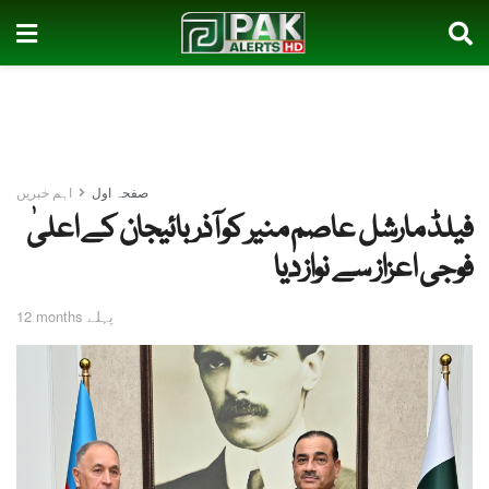
صفحہ اول
اہم خبریں
فیلڈ مارشل عاصم منیر کو آذربائیجان کے اعلیٰ
فوجی اعزاز سے نواز دیا
12 months پہلے