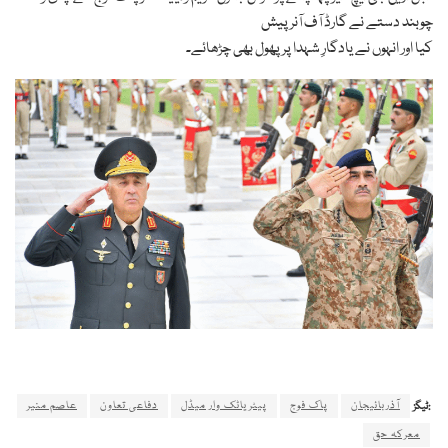
چوبند دستے نے گارڈ آف آنر پیش
کیا اور انہوں نے یادگارِ شہدا پر پھول بھی چڑھائے۔
آذربائیجان
پاک فوج
پیٹریاٹک وار میڈل
دفاعی تعاون
عاصم منیر
ٹیگز:
معرکہ حق