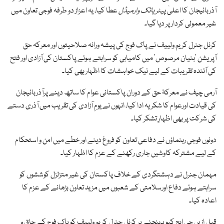
آذربائیجان کا اعلیٰ
پیٹریاٹک وارمیڈل
عطا کیا، یہ اعزاز دو طرفہ فوجی تعاون میں
غیر معمولی کردار پر دیا گیا۔
کرنل جنرل کریم ولییف نے پاک فوج کی پیشہ ورانہ صلاحیتوں اور معرکہ حق
آپریشن ’بنیان مرصوص‘ میں کامیابی کو سراہتے ہوئے پاکستان کی آزادی اور فتح
کی آئندہ تقریبات کے لیے نیک خواہشات کا اظہار بھی کیا۔
آرمی چیف نے معرکۂ حق کے دوران پاکستانی عوام کا ساتھ دینے پرآذربائیجان
کی قیادت اورعوام کا شکریہ ادا کیا، انہوں نے یومِ آزادی کی تقریب میں آذری دستے
کی شرکت پر بھی اظہارِ تشکر کیا۔
دونوں فوجی رہنماؤں نے دفاعی تعاون کو فروغ دینے اور خطے میں امن و استحکام
کے لیے مشترکہ کاوشیں جاری رکھنے کے عزم کا اظہار کیا۔
مہمان جنرل نے دہشتگردی کے خلاف پاکستان کی غیر متزلزل کوششوں کو
سراہتے ہوئے دفاع اورسلامتی کے شعبوں میں مزید تعاون بڑھانے کے عزم کا
اعادہ کیا۔
قبل ازیں جی ایچ کیو پہنچنے پر کرنل جنرل کریم ولییف کو پاک فوج کے چاق و