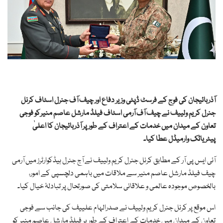
آذربائیجان کی فوج کے فرسٹ ڈپٹی وزیر دفاع اور چیف آف جنرل اسٹاف کرنل
جنرل کریم ولییف نے چیف آف آرمی اسٹاف فیلڈ مارشل عاصم منیرکو فوجی
تعاون کے میدان میں خدمات کے اعتراف کے طور پر آذربائیجان کا اعلیٰ
پیٹریاٹک وارمیڈل عطا کیا۔
آئی ایس پی آر کے مطابق کرنل جنرل کریم ولییف نے آج جنرل ہیڈکوارٹرز میں آرمی
چیف فیلڈ مارشل عاصم منیر سے ملاقات میں باہمی دلچسپی کے امور،
بالخصوص موجودہ عالمی و علاقائی سلامتی کی صورتحال پر تبادلۂ خیال کیا۔
اس موقع پر کرنل جنرل کریم ولییف نے صدرالہام علییف کی جانب سے فوجی
تعاون کے میدان میں خدمات کے اعتراف کے طور پر فیلڈ مارشل عاصم منیر کو