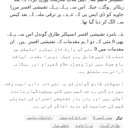
ریٹائر ہوگئے، جبکہ اس سے پہلے پہلے تفتیشی افسر مرزا
جاوید کو ڈی ایس پی کے عہدے پر ترقی ملنے کے بعد کیس
سے الگ کر دیا گیا تھا۔
نئے نامزد تفتیشی افسر انسپکٹر طارق گوندل اس سے پہلے
بھی 9 مئی کے دو اہم مقدمات کے تفتیشی افسر ہیں۔ ان
مقدمات میں 9 مئی کو وارث خان میٹرو اسٹیشن پر
حملے کا کیس شامل ہے، جبکہ دوسرا مقدمہ لیاقت
باغ چوک میں توڑ پھوڑ، جلاؤ گھیراؤ اور ہنگامہ
آرائی سے متعلق ہے۔
انسپکٹر طارق گوندل کو یہ نئی ذمہ داری ایسے وقت
میں دی گئی ہے جب کیس میں کئی پیچیدگیاں سامنے
آچکی ہیں اور بار بار تفتیشی افسران کی تبدیلی
کیس کی حساسیت کو مزید اجاگر کرتی ہے۔
9 مئی کیس
جی ایچ کیو حملہ
راولپنڈی پولیس
ٹیگز:
طارق گوندل
مرزا جاوید
ناظم شاہ