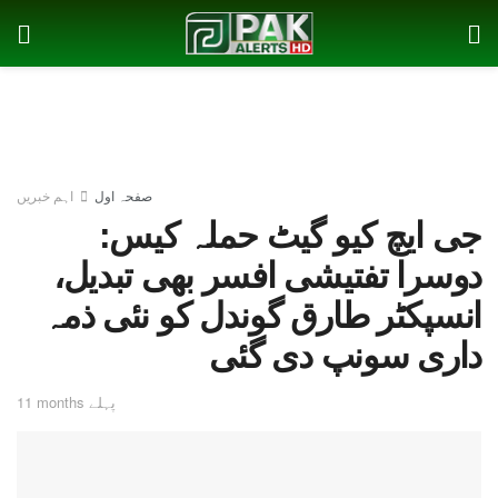
صفحہ اول
اہم خبریں
جی ایچ کیو گیٹ حملہ کیس:
دوسرا تفتیشی افسر بھی تبدیل،
انسپکٹر طارق گوندل کو نئی ذمہ
داری سونپ دی گئی
11 months پہلے