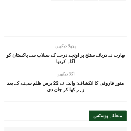
پچھلا دیکھیں
بھارت نے دریائے ستلج پر اونچے درجے کے سیلاب سے پاکستان کو
آگاہ کردیا
اگلا دیکھیں
منور فاروقی کا انکشاف: والدہ نے 22 برس ظلم سہنے کے بعد
زہر کھا کر جان دی
متعلقہ
پوسٹس