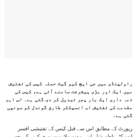
راولپنڈی میں جی ایچ کیو گیٹ حملہ کیس کی تفتیش
میں ایک اور بڑی پیشرفت سامنے آئی ہے، کیس کی
ذمہ داری ایک بار پھر تبدیل کر دی گئی ہے۔ اس اہم
مقدمے کی تفتیش اب انسپکٹر طارق گوندل کو سونپی
گئی ہے۔
رپورٹ کے مطابق اس سے قبل کیس کے تفتیشی افسر
انسپکٹر ناظم شاہ اپنی مدتِ ملازمت پوری کرنے کے بعد