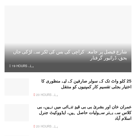
شارع فیصل پر جامعہ کراچی کی بس کی ٹکر سے لڑکی جاں
بحق، ڈرائیور گرفتار
19 HOURS پہلے
25 کلو واٹ تک کے سولر صارفین کے لیے منظوری کا
اختیار بجلی تقسیم کار کمپنیوں کو منتقل
20 HOURS پہلے
عمران خان اور بشریٰ بی بی قیدِ تنہائی میں نہیں، بی
کلاس سے بہتر سہولیات حاصل ہیں، ایڈووکیٹ جنرل
اسلام آباد
20 HOURS پہلے