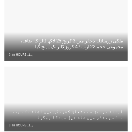
ملکی زرمبادلہ ذخائر میں 3 کروڑ 25 لاکھ ڈالر کا اضافہ،
مجموعی حجم 22 ارب 47 کروڑ ڈالر تک پہنچ گیا
18 HOURS پہلے
آبنائے ہرمز سے متعلق کشیدگی میں اضافے کے بعد
عالمی منڈی میں خام تیل مہنگا ہوگیا
18 HOURS پہلے