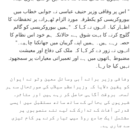
” اس پر وفاقی وزیر حنیف عباسی نے جوابی خطاب میں
بیوروکریسی کو یکطرفہ مورد الزام ٹھہرانے پر تحفظات کا
اظہار کیا۔ انہوں نے کہا کہ “ہمیں بیوروکریسی کو گالم
گلوچ کرنے کا بہت شوق ہے، حالانکہ ہم خود اس نظام کا
حصہ رہے ہیں۔ ہمیں اپنے گریبان میں جھانکنا چاہیے۔”
انہوں نے زور دے کر کہا کہ ملک کی دفاع اور معیشت
مضبوط ہاتھوں میں ہے اور تعمیراتی معیارات پر سمجھوتہ
نہیں کیا جا رہا۔
وفاقی وزیر برائے آبی وسائل معین وٹو نے ایوان
کو یقین دلایا کہ وزیراعظم سیلاب کی صورتحال سے ہر
لمحہ بروقت آگاہی حاصل کر رہے ہیں اور متاثرہ
شہریوں کی بحالی کے ساتھ ساتھ مستقبل میں ایسی
قدرتی آفات کے تدارک کے لیے نئے منصوبوں پر
مشتمل ایک جامع روڈ میپ تیار کرنے پر کام تیزی
سے جاری ہے۔