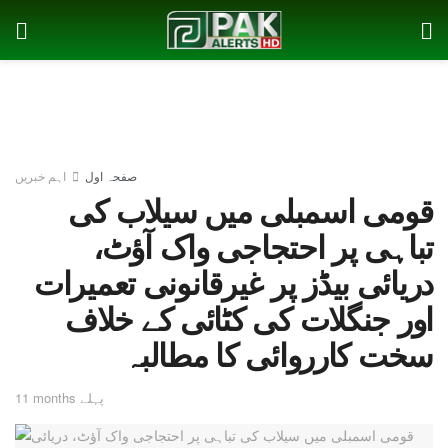
صفحہ اول
اہم خبریں
قومی اسمبلی میں سیلاب کی
تباہی پر احتجاجی واک آؤٹ،
دریائی بیڈز پر غیرقانونی تعمیرات
اور جنگلات کی کٹائی کے خلاف
سخت کارروائی کا مطالبہ
11 months پہلے