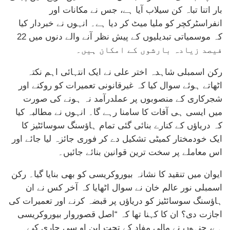
بار اتنا تباہ کن سیلاب آیا ہے، جس نے مکانات اور
انفراسٹرکچر کو ملیا میٹ کر دیا ہے۔ انہوں نے خبردار کیا
کہ موسمیاتی تبدیلیوں کے پیش نظر آنے والے دنوں میں 22
فیصد زیادہ بارشوں کے امکان ہیں۔
رکن اسمبلی شاہدہ اختر علی نے ایک انتہائی اہم نکتہ
اٹھاتے ہوئے سوال کیا کہ غیرقانونی تعمیرات کو روکنے اور
شجرکاری کے منصوبوں پر عملدرآمد نہ ہونے کی صورت
میں ایسی ہی آفات کا سامنا رہے گا۔ انہوں نے مطالبہ کیا
کہ دریاؤں کے کنارے بنائی گئی تمام ہاؤسنگ سوسائٹیز کا
ایک خودمختار کمیٹی تشکیل دے کر فوری جائزہ لیا جائے اور
اس معاملے پر سخت ترین قوانین بنائے جائیں۔
ایوان میں تنقید کا نشانہ بیوروکریسی کو بھی بنایا گیا۔ رکن
اسمبلی نور عالم خان نے سوال اٹھایا کہ آخر کس نے ان
ہاؤسنگ سوسائٹیز کو دریاؤں پر قبضہ کرنے اور تعمیرات کی
اجازت دی؟ ان کا کہنا تھا کہ “اصل قصوروار بیوروکریسی
ہے، جنہوں نے مالی مفاد کے تحت این او سی جاری کیے۔