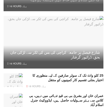
16 HOURS پہلے
شارع فیصل پر جامعہ کراچی کی بس کی ٹکر سے لڑکی جاں
بحق، ڈرائیور گرفتار
16 HOURS پہلے
25 کلو واٹ تک کے سولر صارفین کے لیے منظوری کا
اختیار بجلی تقسیم کار کمپنیوں کو منتقل
18 HOURS پہلے
عمران خان اور بشریٰ بی بی قیدِ تنہائی میں نہیں، بی
کلاس سے بہتر سہولیات حاصل ہیں، ایڈووکیٹ جنرل
اسلام آباد