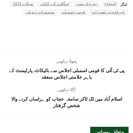
احتجاج
بیوروکریسی
جنگلات کی کٹائی
سیلاب 2024
ٹیگز:
غیرقانونی تعمیرات
قومی اسمبلی
موسمیاتی تبدیلی
پچھلا دیکھیں
پی ٹی آئی کا قومی اسمبلی اجلاس سے بائیکاٹ، پارلیمنٹ کے
باہر علامتی اجلاس منعقد
اگلا دیکھیں
اسلام آباد میں ٹک ٹاکر سامعہ حجاب کو ہراساں کرنے والا
شخص گرفتار
متعلقہ
پوسٹس