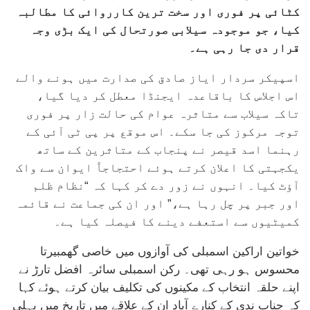
کٹائی پر فوری اور سخت ترین کارروائی کا مطالبہ
کیا، جو موجودہ سیلابی صورتحال کی ایک بڑی وجہ
قرار دی جا رہی ہے۔
اسپیکر سردار ایاز صادق کی صدارت میں ہونے والے
اس اجلاس کا باقاعدہ ایجنڈا معطل کر دیا گیا،
تاکہ سیلاب سے متاثرہ عوام کی حالت زار پر فوری
توجہ مرکوز کی جا سکے۔ اس موقع پر پی ٹی آئی کے
رہنما اسد قیصر نے پنجاب کے متاثرین کے ساتھ
یکجہتی کا اعلان کرتے ہوئے احتجاجاً ایوان سے واک
آؤٹ کیا۔ انہوں نے زور دے کر کہا کہ “نظام ظلم
اور جبر پر چل رہا ہے،” اور ان کی جماعت نے قائمہ
کمیٹیوں سے استعفے دینے کا فیصلہ کیا ہے۔
خواتین اراکین اسمبلی کی آوازوں میں خاصی گھمبیرتا
محسوس ہو رہی تھی۔ رکن اسمبلی سائرہ افضل تارڑ نے
اپنے حلقہ انتخاب کے مکینوں کی تکلیف بیان کرتے ہوئے کہا
کہ چناب ندی کے کنارے آباد ان کے علاقے میں تاریخ میں پہلی