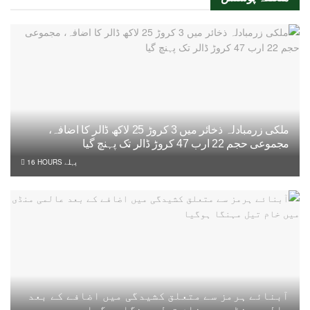
ملکی زرمبادلہ ذخائر میں 3 کروڑ 25 لاکھ ڈالر کا اضافہ،
مجموعی حجم 22 ارب 47 کروڑ ڈالر تک پہنچ گیا
16 HOURS پہلے
آبنائے ہرمز سے متعلق کشیدگی میں اضافے کے بعد
عالمی منڈی میں خام تیل مہنگا ہوگیا