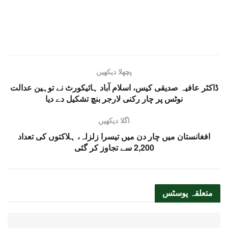
پچھلا دیکھیں
ڈاکٹر عافیہ صدیقی کیس، اسلام آباد ہائیکورٹ نے توہین عدالت
نوٹس پر چار رکنی لارجر بنچ تشکیل دے دیا
اگلا دیکھیں
افغانستان میں چار دن میں تیسرا زلزلہ، ہلاکتوں کی تعداد
2,200 سے تجاوز کر گئی
متعلقہ
پوسٹس