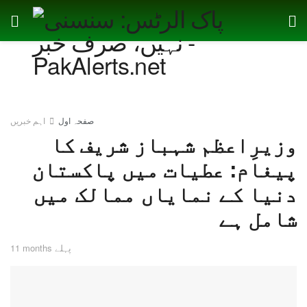
صفحہ اول
اہم خبریں
وزیرِاعظم شہباز شریف کا
پیغام: عطیات میں پاکستان
دنیا کے نمایاں ممالک میں
شامل ہے
11 months پہلے