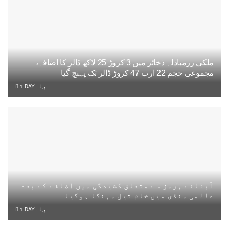
ملکی زرمبادلہ ذخائر میں 3 کروڑ 25 لاکھ ڈالر کا اضافہ،
مجموعی حجم 22 ارب 47 کروڑ ڈالر تک پہنچ گیا
1 DAY پہلے
آبنائے ہرمز سے متعلق کشیدگی میں اضافے کے بعد
عالمی منڈی میں خام تیل مہنگا ہوگیا
1 DAY پہلے