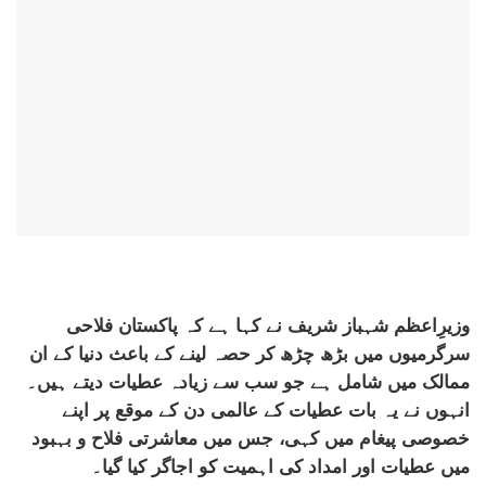
وزیرِاعظم شہباز شریف نے کہا ہے کہ پاکستان فلاحی
سرگرمیوں میں بڑھ چڑھ کر حصہ لینے کے باعث دنیا کے ان
ممالک میں شامل ہے جو سب سے زیادہ عطیات دیتے ہیں۔
انہوں نے یہ بات عطیات کے عالمی دن کے موقع پر اپنے
خصوصی پیغام میں کہی، جس میں معاشرتی فلاح و بہبود
میں عطیات اور امداد کی اہمیت کو اجاگر کیا گیا۔