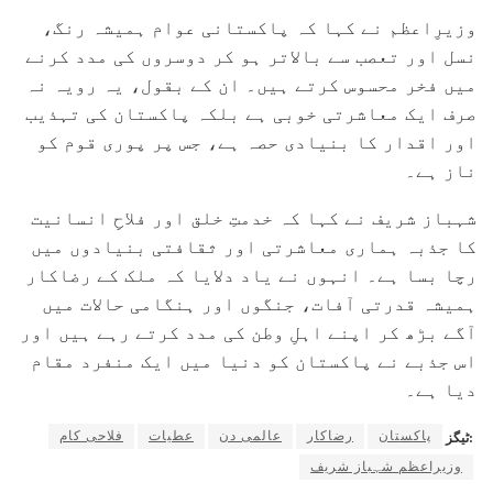
وزیرِاعظم نے کہا کہ پاکستانی عوام ہمیشہ رنگ،
نسل اور تعصب سے بالاتر ہو کر دوسروں کی مدد کرنے
میں فخر محسوس کرتے ہیں۔ ان کے بقول، یہ رویہ نہ
صرف ایک معاشرتی خوبی ہے بلکہ پاکستان کی تہذیب
اور اقدار کا بنیادی حصہ ہے، جس پر پوری قوم کو
ناز ہے۔
شہباز شریف نے کہا کہ خدمتِ خلق اور فلاحِ انسانیت
کا جذبہ ہماری معاشرتی اور ثقافتی بنیادوں میں
رچا بسا ہے۔ انہوں نے یاد دلایا کہ ملک کے رضاکار
ہمیشہ قدرتی آفات، جنگوں اور ہنگامی حالات میں
آگے بڑھ کر اپنے اہلِ وطن کی مدد کرتے رہے ہیں اور
اس جذبے نے پاکستان کو دنیا میں ایک منفرد مقام
دیا ہے۔
پاکستان
رضاکار
عالمی دن
عطیات
فلاحی کام
ٹیگز:
وزیراعظم شہباز شریف