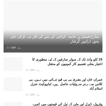
شارع فیصل پر جامعہ کراچی کی بس کی ٹکر سے لڑکی جاں
بحق، ڈرائیور گرفتار
1 DAY پہلے
25 کلو واٹ تک کے سولر صارفین کے لیے منظوری کا
اختیار بجلی تقسیم کار کمپنیوں کو منتقل
1 DAY پہلے
عمران خان اور بشریٰ بی بی قیدِ تنہائی میں نہیں، بی
کلاس سے بہتر سہولیات حاصل ہیں، ایڈووکیٹ جنرل
اسلام آباد
1 DAY پہلے
پیٹرول، ڈیزل اور مٹی کے تیل کی قیمتوں میں کمی،