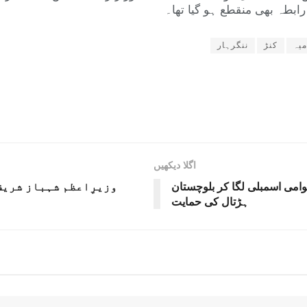
رابطہ بھی منقطع ہو گیا تھا۔
میہ
کنڑ
ننگرہار
اگلا دیکھیں
وامی اسمبلی لگا کر بلوچستان
وزیرِاعظم شہباز شریف
ہڑتال کی حمایت