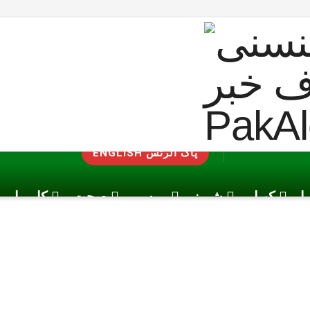
ENGLISH پاک الرٹس
یا
کھیل
شوبز
موسم
صحت
کاروبار