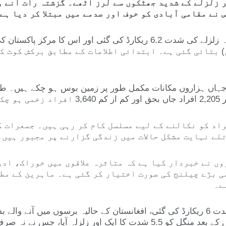
زلزلے کے شدید جھٹکوں سے لرز اٹھے۔ گزشتہ رات آنے وا
 نے مقامی آبادی کو خوف اور صدمے میں مبتلا کر دیا ہے
جرمن ریسرچ سینٹر فار جیوسائنسز کے مطابق تازہ زلزلے کی شدت 6.2 ریکار
تقریباً چھ میل) بتائی گئی ہے۔ ابتدائی اطلاعات کے مطابق برکش 
جہاں ہزاروں مکانات مکمل طور پر زمین بوس ہو چکے ہیں۔ طالب
یں۔
اد کو نکالنے کے لیے مسلسل کام کر رہی ہیں۔ جمعرات ک
لے نہایت مشکل حالات میں زندگی گزارنے پر مجبور ہیں۔
ں نے خبردار کیا ہے کہ متاثرہ علاقوں میں خوراک، ادو
ی بڑے چیلنج کی صورت اختیار کر گئی ہے۔ ماہرین کے مط
ے۔
یاد رہے کہ اتوار کو آنے والا پہلا زلزلہ، جس کی شدت 6 ریکارڈ کی گئی، افغانستان کے حا
نے کنڑ اور ننگرہار کو سب سے زیادہ متاثر کیا۔ اس کے بعد منگل کو 5.5 شدت ک