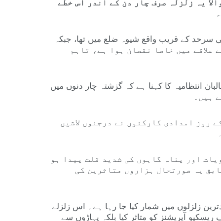
لا یہ زلزلہ صرف چار دن کے اندر اس خطے
۔
ڈ کی گئی اور اس کا مرکز پاکستان کی سرحد کے قریب واقع شیوہ ضلع میں تھا، جبکہ
کوٹ کے علاقے میں خاصا نقصان ہوا ہے، تاہم
ان انتظامیہ کا کہنا ہے کہ گزشتہ چار دنوں میں
ے روز امدادی کارکنوں نے درجنوں لاشیں
یات اور پناہ گاہوں کی شدید قلت پیدا ہو
ابق یہ صورتحال ہزاروں متاثرین کی
لیہ برسوں میں آنے والے بدترین زلزلوں میں شمار کیا جا رہا ہے۔ اس زلزلے
ا ایک اور زلزلہ آیا، جس نے نہ صرف ریسکیو آپریشنز کو متاثر کیا بلکہ پہاڑوں سے