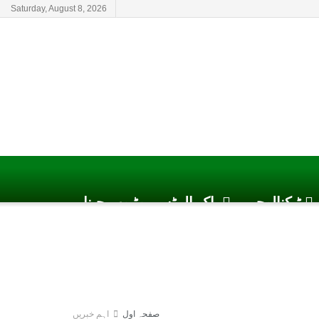
Saturday, August 8, 2026
ٹیکنالوجی
پاک الرٹس یوٹیوب چینل
صفحہ اول
اہم خبریں