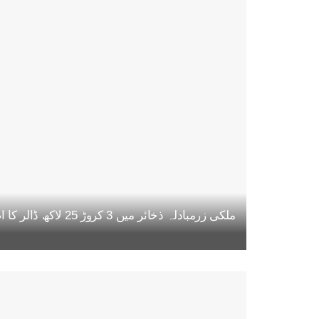
ملکی زرمبادلہ ذخائر میں 3 کروڑ 25 لاکھ ڈالر کا اضافہ، مجموعی حجم 22 ارب 47 کروڑ ڈالر تک پہنچ گیا