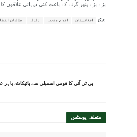
بڑے بڑے پتھر گرنے کے باعث کئی دیہاتی علاقوں کا 
ٹیگز:
افغانستان
اقوام متحدہ
زلزلہ
طالبان انتظا
پی ٹی آئی کا قومی اسمبلی سے بائیکاٹ، باہر ع
متعلقہ
پوسٹس