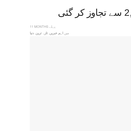
11 MONTHS پہلے
میں
,
,
اہم خبریں
تازہ ترین
دنیا