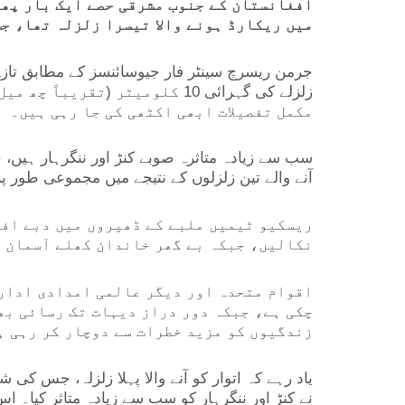
افغانستان کے جنوب مشرقی حصے ایک بار پھر 
میں ریکارڈ ہونے والا تیسرا زلزلہ تھا، جس
زلزلے کی گہرائی 10 کلومیٹر (
مکمل تفصیلات ابھی اکٹھی کی جا رہی ہیں۔
سب سے زیادہ متاثرہ صوبے کنڑ اور ننگرہار ہیں، 
آنے والے تین زلزلوں کے نتیجے میں مجموعی طور پر 2,205 افراد جاں بحق اور کم از کم 3,640 افراد زخمی ہو چکے ہ
ریسکیو ٹیمیں ملبے کے ڈھیروں میں دبے افر
نکالیں، جبکہ بے گھر خاندان کھلے آسمان ت
اقوام متحدہ اور دیگر عالمی امدادی ادارو
چکی ہے، جبکہ دور دراز دیہات تک رسائی بھ
زندگیوں کو مزید خطرات سے دوچار کر رہی ہ