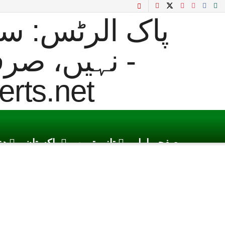
صفحہ اول
تازہ ترین
پاکستان
دن