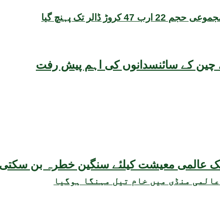
یقہ، چین کے سائنسدانوں کی اہم پیش رفت
عالمی منڈی میں خام تیل مہنگا ہوگیا