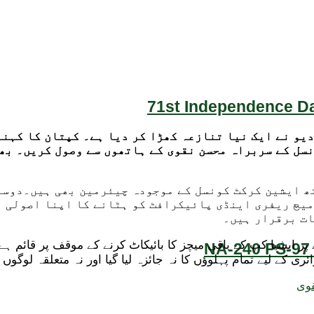
71st Independence Da
و نے ایک نیا تنازعہ کھڑا کر دیا ہے۔ کپتان کا کہنا 
نسل کے سربراہ محسن نقوی کے ہاتھوں سے وصول کریں۔ بھ
ھ ایشین کرکٹ کونسل کے موجودہ چیئرمین بھی ہیں۔دوسری 
میچ ریفری اینڈی پائیکرافٹ کو ہٹانے کا اپنا اصولی م
ات برقرار ہیں۔
 پر ایشیا کپ کے باقی میچز کا بائیکاٹ کرنے کے موقف پر قائم ہے
NA-240 PS-97 
 کے لیے تمام پہلوؤں کا نہ جائزہ لیا گیا اور نہ متعلقہ لوگوں 
وی