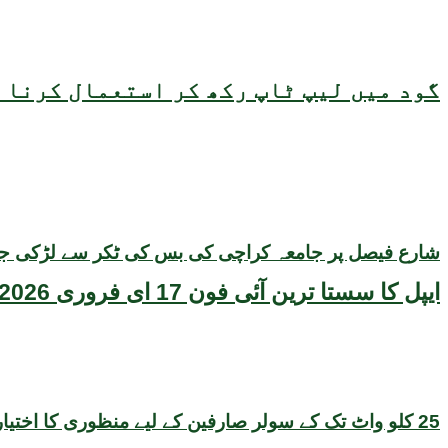
گود میں لیپ ٹاپ رکھ کر استعمال کرنا ص
شارع فیصل پر جامعہ کراچی کی بس کی ٹکر سے لڑکی جاں 
ایپل کا سستا ترین آئی فون 17 ای فروری 2026 میں متعارف ہونے کا امکان، قیمت بھی سامنے آگئی
25 کلو واٹ تک کے سولر صارفین کے لیے منظوری کا اختیار بجلی تقسیم کار کمپنیوں کو منتقل