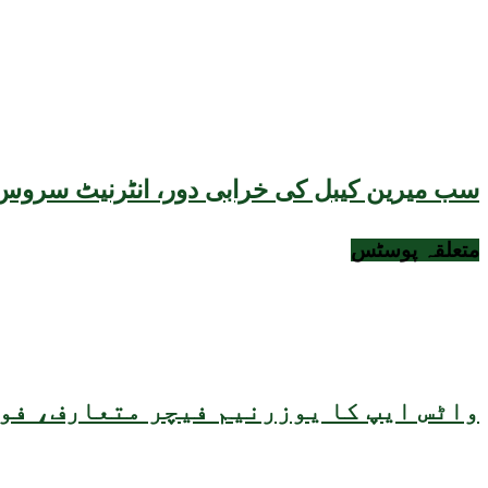
سب میرین کیبل کی خرابی دور، انٹرنیٹ سروس 
متعلقہ
پوسٹس
واٹس ایپ کا یوزرنیم فیچر متعارف، فون