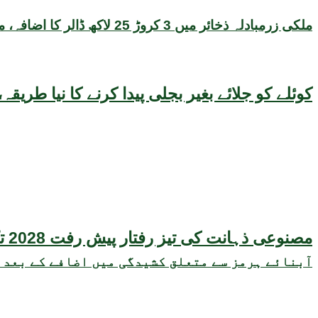
ملکی زرمبادلہ ذخائر میں 3 کروڑ 25 لاکھ ڈالر کا اضافہ، مجموعی حجم 22 ارب 47 کروڑ ڈالر تک پہنچ گیا
کوئلے کو جلائے بغیر بجلی پیدا کرنے کا نیا طر
مصنوعی ذہانت کی تیز رفتار پیش رفت 2028 تک عالمی معیشت کیلئے سنگین خطرہ بن سکتی ہے، نئی تحقیق کا انتباہ
آبنائے ہرمز سے متعلق کشیدگی میں اضافے کے بعد 