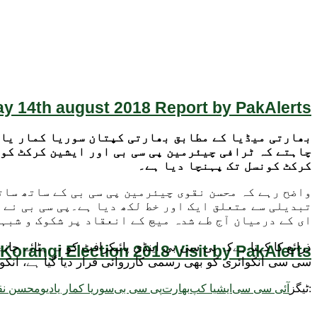
y 14th august 2018 Report by PakAlerts
بھارتی میڈیا کے مطابق بھارتی کپتان سوریا کمار یادی
چاہتے کہ ٹرافی چیئرمین پی سی بی اور ایشین کرکٹ کو
کرکٹ کونسل تک پہنچا دیا ہے۔
واضح رہے کہ محسن نقوی چیئرمین پی سی بی کے ساتھ سات
تبدیلی سے متعلق ایک اور خط لکھ دیا ہے۔پی سی بی نے 
ای کے درمیان آج طے شدہ میچ کے انعقاد پر شکوک و شبہ
ذرائع کا کہنا ہےکہ پی سی بی اینڈی پائیکرافٹ کو نہ ہٹائے جانے
Korangi Election 2018 Visit by PakAlerts
سی سی انکوائری کو بھی رسمی کارروائی قرار دیا گیا ہے، انکوائری
ٹیگز:
آئی سی سی
ایشیا کپ
بھارت
پی سی بی
سوریا کمار یادیو
محسن نق