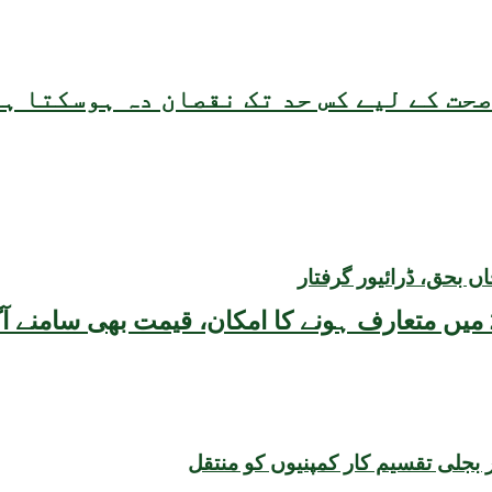
حت کے لیے کس حد تک نقصان دہ ہوسکتا ہ
بحق، ڈرائیور گرفتار