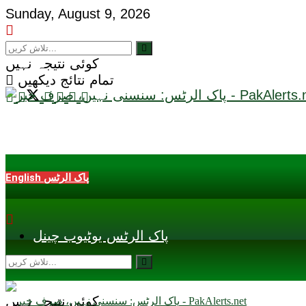
Sunday, August 9, 2026
کوئی نتیجہ نہیں
تمام نتائج دیکھیں
English پاک الرٹس
پاک الرٹس یوٹیوب چینل
کوئی نتیجہ نہیں