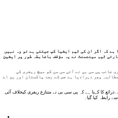
ہے کہ اگر ان کی ٹیم ایشیا کپ جیتتی ہے تو وہ نہیں
ارتی ٹیم مینجمنٹ نے یہ مؤقف باضابطہ طور پر ایشین
جانب پی سی بی نے آئی سی سی کو میچ ریفری کی
طالبہ پھر دہرادیا ہے جس کے بعد پاکستان اور یو اے
۔ذرائع کا کہنا ہے کہ پی سی بی نے متنازع ریفری کیخلاف آئی
سے رابطہ کیا گیا۔
ٹیکنالوجی