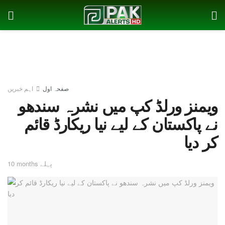
صفحہ اول
اہم خبریں
ویمنز ورلڈ کپ میں نشرہ سندھو
نے پاکستان کے لیے نیا ریکارڈ قائم
کر دیا
10 months پہلے