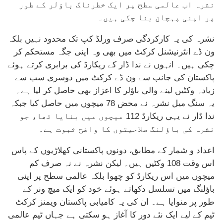
نشرہ اب عالمی سطح پر ایک خطرناک باؤلر کے طور
پر اپنی پہچان بنا چکی ہیں۔
نشرہ کی یہ کارکردگی صرف ورلڈ کپ تک محدود نہیں بلکہ
ون ڈے انٹرنیشنل کرکٹ میں بھی وہ اپنی جگہ مستحکم کر
چکی ہیں۔ انہوں نے ندا ڈار کے ریکارڈ کی برابری کرتے ہوئے
پاکستان کی جانب سے ون ڈے کرکٹ میں دوسری سب سے
زیادہ وکٹیں لینے والی باؤلر کا اعزاز بھی حاصل کر لیا ہے۔
یہ سنگ میل نشرہ نے محض 78 میچوں میں حاصل کیا جبکہ
ندا ڈار نے یہی ریکارڈ 112 میچوں میں بنایا تھا، جو
نشرہ کی باؤلنگ صلاحیتوں کا واضح ثبوت ہے۔
اعداد و شمار کے مطابق، دونوں پاکستانی کھلاڑیوں کے پاس
اس وقت 108 وکٹیں ہیں۔ لیکن نشرہ نے نہ صرف کم
میچوں میں اس ریکارڈ کو چھوا بلکہ عالمی سطح پر اپنی
باؤلنگ میں تسلسل دکھاتے ہوئے خود کو ایک میچ ونر کے
طور پر منوایا ہے۔ ان کی یہ کامیابی پاکستان ویمنز کرکٹ
ٹیم کے لیے ایک نئے دور کا آغاز ہو سکتی ہے جہاں ٹیم عالمی