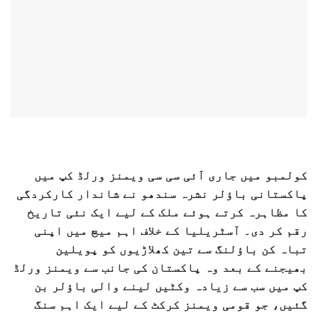
کولمبو میں جاری آئی سی سی ویمنز ورلڈ کپ میں
پاکستانی باؤلر نشرہ سندھو نے شاندار کارکردگی
کا مظاہرہ کرتے ہوئے ملک کے لیے ایک نئی تاریخ
رقم کر دی۔ آسٹریلیا کے خلاف اہم میچ میں اپنی
تباہ کن باؤلنگ سے تین کھلاڑیوں کو پویلین
بھیجنے کے بعد وہ پاکستان کی جانب سے ویمنز ورلڈ
کپ میں سب سے زیادہ وکٹیں لینے والی باؤلر بن
گئیں، جو قومی ویمنز کرکٹ کے لیے ایک اہم سنگ