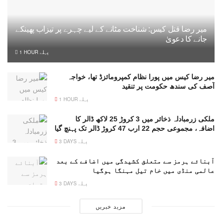
میر رضا قتل کیس: شناخت مٹانے کے لیے چہرے پر تیزاب پھینکے
جانے کا دعویٰ
1 HOUR پہلے
میر رضا کیس میں پورا نظام کمپرومائزڈ تھا، خواجہ
آصف کی سندھ حکومت پر تنقید
1 HOUR پہلے
ملکی زرمبادلہ ذخائر میں 3 کروڑ 25 لاکھ ڈالر کا
اضافہ، مجموعی حجم 22 ارب 47 کروڑ ڈالر تک پہنچ گیا
3 DAYS پہلے
آبنائے ہرمز سے متعلق کشیدگی میں اضافے کے بعد
عالمی منڈی میں خام تیل مہنگا ہوگیا
3 DAYS پہلے
مزید خبریں