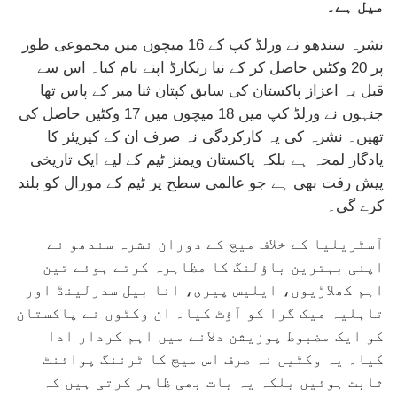
میل ہے۔
نشرہ سندھو نے ورلڈ کپ کے 16 میچوں میں مجموعی طور
پر 20 وکٹیں حاصل کر کے نیا ریکارڈ اپنے نام کیا۔ اس سے
قبل یہ اعزاز پاکستان کی سابق کپتان ثنا میر کے پاس تھا
جنہوں نے ورلڈ کپ میں 18 میچوں میں 17 وکٹیں حاصل کی
تھیں۔ نشرہ کی یہ کارکردگی نہ صرف ان کے کیریئر کا
یادگار لمحہ ہے بلکہ پاکستان ویمنز ٹیم کے لیے ایک تاریخی
پیش رفت بھی ہے جو عالمی سطح پر ٹیم کے مورال کو بلند
کرے گی۔
آسٹریلیا کے خلاف میچ کے دوران نشرہ سندھو نے
اپنی بہترین باؤلنگ کا مظاہرہ کرتے ہوئے تین
اہم کھلاڑیوں، ایلیس پیری، انا بیل سدرلینڈ اور
تاہلیہ میک گرا کو آؤٹ کیا۔ ان وکٹوں نے پاکستان
کو ایک مضبوط پوزیشن دلانے میں اہم کردار ادا
کیا۔ یہ وکٹیں نہ صرف اس میچ کا ٹرننگ پوائنٹ
ثابت ہوئیں بلکہ یہ بات بھی ظاہر کرتی ہیں کہ