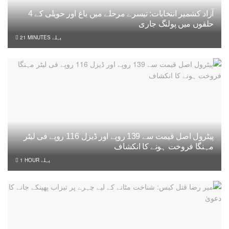
آزاد کشمیر انتخابات: تیسرے مرحلے میں باغ اور حویلی کے 4
حلقوں میں پولنگ جاری
21 MINUTES پہلے
پیٹرول اصل قیمت سے 139 روپے اور ڈیزل 116 روپے فی لیٹر
مہنگا فروخت ہونے کا انکشاف
1 HOUR پہلے