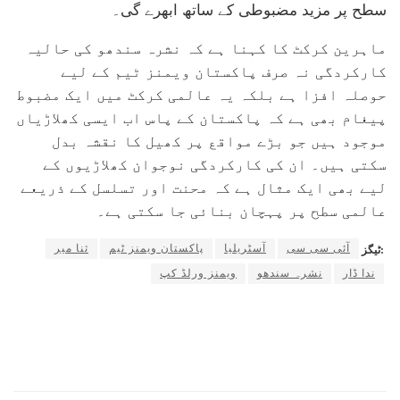
سطح پر مزید مضبوطی کے ساتھ ابھرے گی۔
ماہرین کرکٹ کا کہنا ہے کہ نشرہ سندھو کی حالیہ
کارکردگی نہ صرف پاکستان ویمنز ٹیم کے لیے
حوصلہ افزا ہے بلکہ یہ عالمی کرکٹ میں ایک مضبوط
پیغام بھی ہے کہ پاکستان کے پاس اب ایسی کھلاڑیاں
موجود ہیں جو بڑے مواقع پر کھیل کا نقشہ بدل
سکتی ہیں۔ ان کی کارکردگی نوجوان کھلاڑیوں کے
لیے بھی ایک مثال ہے کہ محنت اور تسلسل کے ذریعے
عالمی سطح پر پہچان بنائی جا سکتی ہے۔
آئی سی سی
آسٹریلیا
پاکستان ویمنز ٹیم
ثنا میر
ٹیگز:
ندا ڈار
نشرہ سندھو
ویمنز ورلڈ کپ