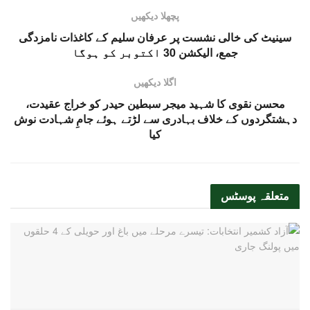
پچھلا دیکھیں
سینیٹ کی خالی نشست پر عرفان سلیم کے کاغذات نامزدگی
جمع، الیکشن 30 اکتوبر کو ہوگا
اگلا دیکھیں
محسن نقوی کا شہید میجر سبطین حیدر کو خراج عقیدت،
دہشتگردوں کے خلاف بہادری سے لڑتے ہوئے جامِ شہادت نوش
کیا
متعلقہ
پوسٹس