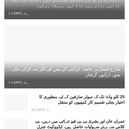
عالمی منڈی میں خام تیل مہنگا ہوگیا
3 DAYS پہلے
شارع فیصل پر جامعہ کراچی کی بس کی ٹکر سے لڑکی جاں
بحق، ڈرائیور گرفتار
3 DAYS پہلے
25 کلو واٹ تک کے سولر صارفین کے لیے منظوری کا
اختیار بجلی تقسیم کار کمپنیوں کو منتقل
3 DAYS پہلے
عمران خان اور بشریٰ بی بی قیدِ تنہائی میں نہیں، بی
کلاس سے بہتر سہولیات حاصل ہیں، ایڈووکیٹ جنرل