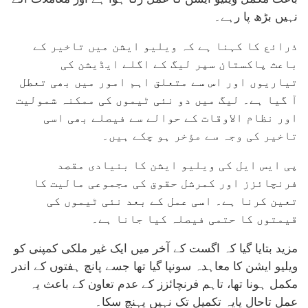
نہیں بڑھ پا رہے۔
ذرائع کا کہنا ہے کہ ویلیو ایشن میں تاخیر کے
باعث پاکستان سپر لیگ کے اگلے ایڈیشن کی
تیاریوں اور اس سے متعلق اہم امور میں بھی تعطل
آ گیا ہے۔ لیگ میں دو نئی ٹیموں کی ممکنہ شمولیت
اور نظام الاوقات کے حوالے سے فیصلے بھی اسی
تاخیر کی وجہ سے مؤخر ہو چکے ہیں۔
پی ایس ایل کی ویلیو ایشن کا بنیادی مقصد
فرنچائزز اور کمرشل حقوق کی مجموعی مالیت کا
تعین کرنا ہے۔ اسی عمل کے بعد نئی ٹیموں کی
قیمتوں کا حتمی فیصلہ کیا جانا ہے۔
مزید بتایا گیا کہ اگست کے آخر میں ایک غیر ملکی کمپنی کو
ویلیو ایشن کا معاہدہ سونپا گیا تھا جسے پانچ ہفتوں کے اندر
مکمل ہونا تھا، تاہم فرنچائزز کے عدم تعاون کے باعث یہ
عمل تاحال پایہ تکمیل تک نہیں پہنچ سکا۔