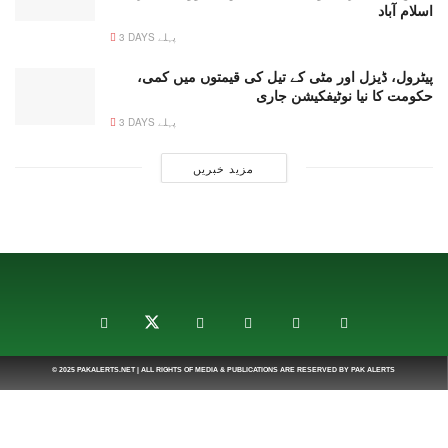
اسلام آباد
3 DAYS پہلے
پیٹرول، ڈیزل اور مٹی کے تیل کی قیمتوں میں کمی،
حکومت کا نیا نوٹیفکیشن جاری
3 DAYS پہلے
مزید خبریں
© 2025
PAKALERTS.NET
| ALL RIGHTS OF MEDIA & PUBLICATIONS ARE RESERVED BY
PAK ALERTS