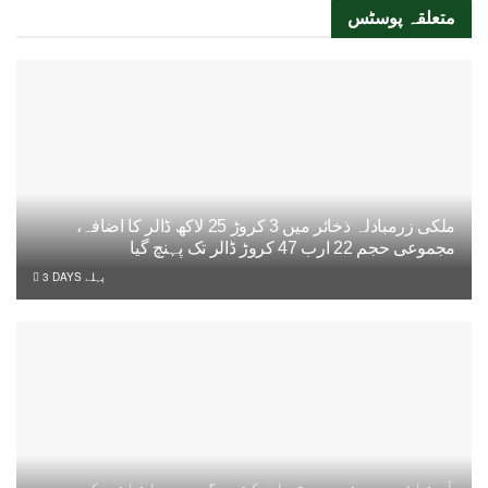
متعلقہ
پوسٹس
ملکی زرمبادلہ ذخائر میں 3 کروڑ 25 لاکھ ڈالر کا اضافہ،
مجموعی حجم 22 ارب 47 کروڑ ڈالر تک پہنچ گیا
3 DAYS پہلے
آبنائے ہرمز سے متعلق کشیدگی میں اضافے کے بعد