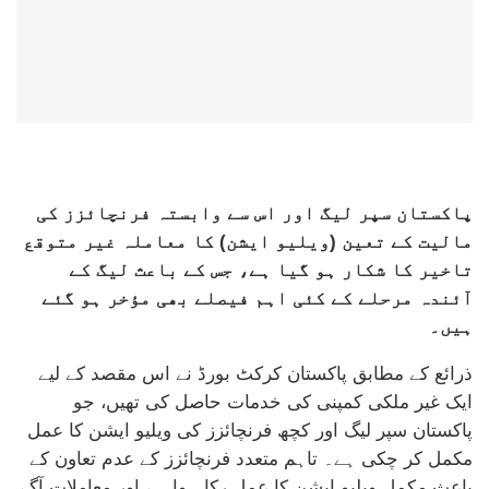
پاکستان سپر لیگ اور اس سے وابستہ فرنچائزز کی
مالیت کے تعین (ویلیو ایشن) کا معاملہ غیر متوقع
تاخیر کا شکار ہو گیا ہے، جس کے باعث لیگ کے
آئندہ مرحلے کے کئی اہم فیصلے بھی مؤخر ہو گئے
ہیں۔
ذرائع کے مطابق پاکستان کرکٹ بورڈ نے اس مقصد کے لیے
ایک غیر ملکی کمپنی کی خدمات حاصل کی تھیں، جو
پاکستان سپر لیگ اور کچھ فرنچائزز کی ویلیو ایشن کا عمل
مکمل کر چکی ہے۔ تاہم متعدد فرنچائزز کے عدم تعاون کے
باعث مکمل ویلیو ایشن کا عمل رکا ہوا ہے اور معاملات آگے