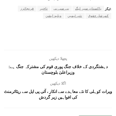
پاکستان سپر لیگ
پی سی بی
تاخیر
فرنچائزز
ٹیگز:
کمرشل حقوق
نئی ٹیمیں
ویلیو ایشن
پچھلا دیکھیں
دہشتگردی کے خلاف جنگ پوری قوم کی مشترکہ جنگ ہے:
وزیراعلیٰ بلوچستان
اگلا دیکھیں
ویرات کوہلی کا نئے معاہدے سے انکار ، آئی پی ایل سے ریٹائرمنٹ
کی افواہیں زیر گردش