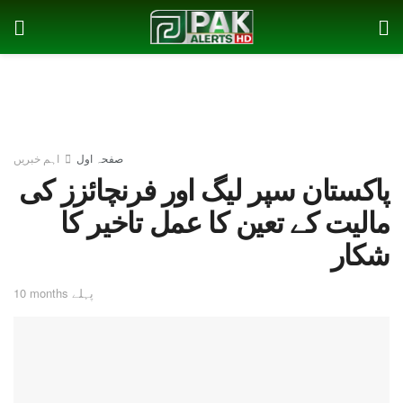
صفحہ اول
اہم خبریں
پاکستان سپر لیگ اور فرنچائزز کی
مالیت کے تعین کا عمل تاخیر کا
شکار
10 months پہلے