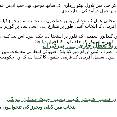
 کراچی میں بلاول بھٹو زرداری کے ساتھ موجود تھے جب انہیں عدا
ے پر عمل درآمد کی ہدایت دی۔
 انتخابی عمل کے بعد اپوزیشن جماعتوں نے عدالت سے رجوع کیا ت
فریدی کا انتخاب آئینی طور پر متنازع ہے۔ اسی بنیاد پر گورنر نے
ین گنڈاپور اسمبلی کے فلور پر استعفا دے چکے ہیں، اس لیے کس
ں تو اسپیکر کو حلف لینے کا اختیار دیا جائے۔
بلا تعطل جاری ہے۔ پی ٹی اے
 صرف آئینی ابہام دور کیا بلکہ صوبائی انتظامی معاملات میں ا
ئے ہیں۔ سہیل آفریدی کے قریبی حلقوں کا کہنا ہے کہ وہ حکوم
 نمبر شیئر کیے بغیر چیٹ ممکن ہوگی
پنجاب میں ڈیلی ویجرز کی تنخواہوں 