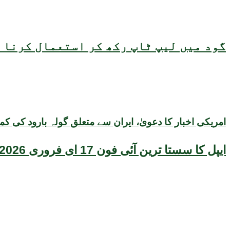
گود میں لیپ ٹاپ رکھ کر استعمال کرنا ص
امریکی اخبار کا دعویٰ، ایران سے متعلق گولہ بارود کی کم
ایپل کا سستا ترین آئی فون 17 ای فروری 2026 میں متعارف ہونے کا امکان، قیمت بھی سامنے آگئی