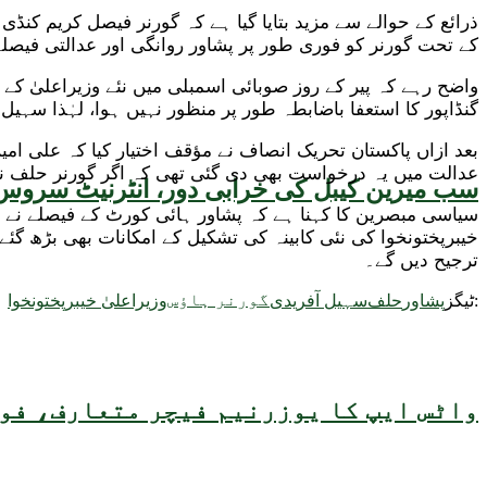
ذرائع کے حوالے سے مزید بتایا گیا ہے کہ گورنر فیصل کریم کنڈی
کے تحت گورنر کو فوری طور پر پشاور روانگی اور عدالتی فیصل
واضح رہے کہ پیر کے روز صوبائی اسمبلی میں نئے وزیراعلیٰ کے
گنڈاپور کا استعفا باضابطہ طور پر منظور نہیں ہوا، لہٰذا سہیل آ
بعد ازاں پاکستان تحریک انصاف نے مؤقف اختیار کیا کہ علی ام
عدالت میں یہ درخواست بھی دی گئی تھی کہ اگر گورنر حلف نہ لی
سب میرین کیبل کی خرابی دور، انٹرنیٹ سروس 
سیاسی مبصرین کا کہنا ہے کہ پشاور ہائی کورٹ کے فیصلے نے نہ
خیبرپختونخوا کی نئی کابینہ کی تشکیل کے امکانات بھی بڑھ گ
ترجیح دیں گے۔
گورنر ہاؤس
ٹیگز:
پشاور
حلف
سہیل آفریدی
وزیراعلیٰ خیبرپختونخوا
واٹس ایپ کا یوزرنیم فیچر متعارف، فون