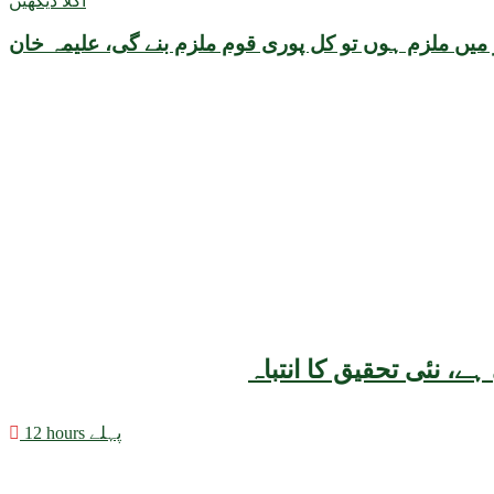
اگلا دیکھیں
ر میں ملزم ہوں تو کل پوری قوم ملزم بنے گی، علیمہ خان
12 hours پہلے