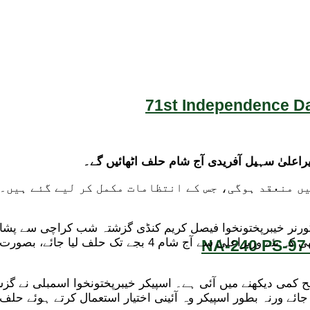
71st Independence Da
راعلیٰ سہیل آفریدی آج شام حلف اٹھائیں گے۔
بجے گورنر ہاؤس پشاور میں منعقد ہوگی، جس کے انتظامات مکمل کر لی
 گورنر خیبرپختونخوا فیصل کریم کنڈی گزشتہ شب کراچی سے پشا
لیں گے۔ قبل ازیں عدالت نے اپنے فیصلے میں واضح ہدایت دی تھ
NA-240 PS-97 
ی دیکھنے میں آئی ہے۔ اسپیکر خیبرپختونخوا اسمبلی نے گزشتہ
 جائے ورنہ بطور اسپیکر وہ آئینی اختیار استعمال کرتے ہوئے حلف