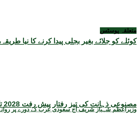
متعلقہ
پوسٹس
کوئلے کو جلائے بغیر بجلی پیدا کرنے کا نیا طر
مصنوعی ذہانت کی تیز رفتار پیش رفت 2028 تک عالمی معیشت کیلئے سنگین خطرہ بن سکتی ہے، نئی تحقیق کا انتباہ
وزیراعظم شہباز شریف آج سعودی عرب کے دورے پر روانہ