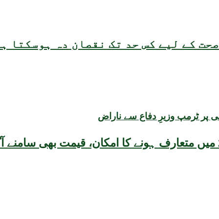
حت کے لیے کس حد تک نقصان دہ ہوسکتا ہ
ی پر ٹرمپ وزیرِ دفاع سے ناراض