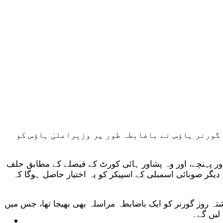
ے گئے ہیں۔ گورنر ہاؤس نے باضابطہ طور پر وزیراعلیٰ ہاؤس کو
ور پہنچے، اور وہ پشاور ہائی کورٹ کے فیصلے کے مطابق حلف
ی کہ نئے وزیراعلیٰ سے آج شام 4 بجے تک حلف لیا جائے، بصورت دیگر صوبائی اسمبلی کے اسپیکر کو یہ اختیار حاصل ہوگا کہ
 روز گورنر کو ایک باضابطہ مراسلہ بھی بھیجا تھا، جس میں
 لیں گے۔
ٹیکنالوجی