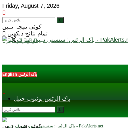
Friday, August 7, 2026
کوئی نتیجہ نہیں
تمام نتائج دیکھیں
English پاک الرٹس
پاک الرٹس یوٹیوب چینل
کوئی نتیجہ نہیں