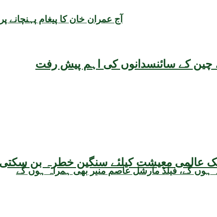
آج عمران خان کا پیغام پہنچانے پ
یقہ، چین کے سائنسدانوں کی اہم پیش رفت
 ہوں گے، فیلڈ مارشل عاصم منیر بھی ہمراہ ہوں گے