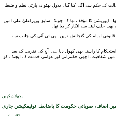
لت کے حکم سے آگاہ کیا گیا۔ بلاول بھٹو نے پارٹی نظم و ضبط
ھا۔ اپوزیشن کا مؤقف تھا کہ چونکہ سابق وزیراعلیٰ علی امین
 بھی حلف لینے سے انکار کر دیا تھا۔
ی قانونی ابہام کی گنجائش نہیں۔ پی ٹی آئی کی جانب سے
ستحکام کا راستہ بھی کھول دیا ہے۔ آج کی تقریب کے بعد
ت میں شفافیت، اچھی حکمرانی اور عوامی خدمت کے ایجنڈے کو
پچھلا دیکھیں
میں اضافہ، صوبائی حکومت کا باضابطہ نوٹیفکیشن جاری