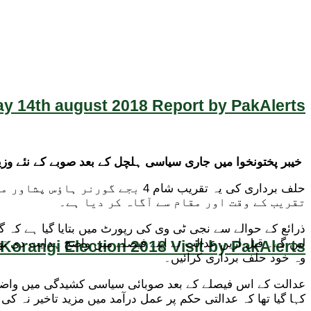
y 14th august 2018 Report by PakAlerts
خیبر پختونخوا میں جاری سیاسی ہلچل کے بعد صوبے کے نئے وزی
حلف برداری کی یہ تقریب شام 4 
تقریب کے وقت اور مقام سے آگاہ کر دیا ہے۔
ذرائع کے حوالے سے نجی ٹی وی کی رپورٹ میں بتایا گیا ہے کہ
Korangi Election 2018 Visit by PakAlerts
وہ خود حلف برداری کرائیں۔
عدالت کے اس فیصلے کے بعد صوبائی سیاسی کشیدگی میں واضح کم
کہا گیا تھا کہ عدالتی حکم پر عمل درآمد میں مزید تاخیر نہ کی