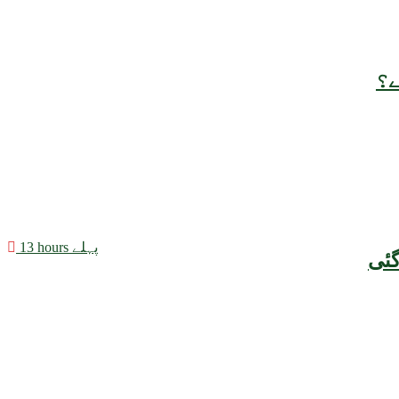
ے؟
13 hours پہلے