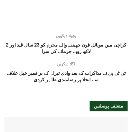
پچھلا دیکھیں
کراچی میں موبائل فون چھیننے والے مجرم کو 23 سال قید اور 2
لاکھ روپے جرمانے کی سزا
اگلا دیکھیں
ٹی ٹی پی نے مذاکرات کے بعد وادی تیراہ کے بر قمبر خیل علاقے
سے انخلا پر رضامندی ظاہر کردی
متعلقہ
پوسٹس