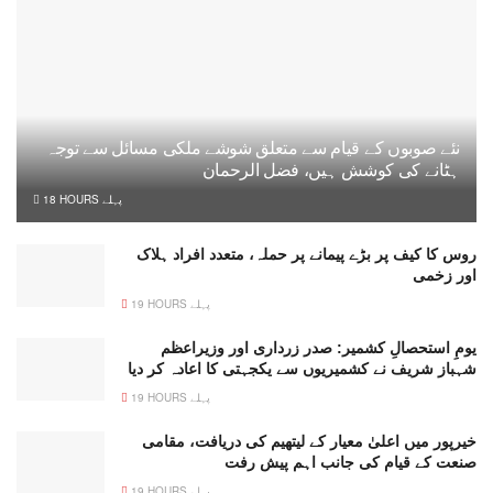
نئے صوبوں کے قیام سے متعلق شوشے ملکی مسائل سے توجہ
ہٹانے کی کوشش ہیں، فضل الرحمان
18 HOURS پہلے
روس کا کیف پر بڑے پیمانے پر حملہ، متعدد افراد ہلاک
اور زخمی
19 HOURS پہلے
یومِ استحصالِ کشمیر: صدر زرداری اور وزیراعظم
شہباز شریف نے کشمیریوں سے یکجہتی کا اعادہ کر دیا
19 HOURS پہلے
خیرپور میں اعلیٰ معیار کے لیتھیم کی دریافت، مقامی
صنعت کے قیام کی جانب اہم پیش رفت
19 HOURS پہلے