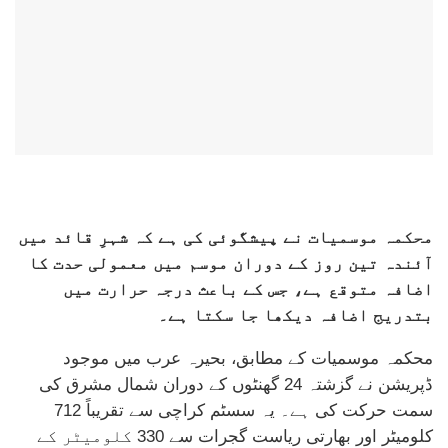
محکمہ موسمیات نے پیشگوئی کی ہے کہ شہرِ قائد میں
آئندہ تین روز کے دوران موسم میں معمولی حدت کا
اضافہ متوقع ہے، جس کے باعث درجہ حرارت میں
بتدریج اضافہ دیکھا جا سکتا ہے۔
محکمہ موسمیات کے مطابق، بحیرہ عرب میں موجود
ڈپریشن نے گزشتہ 24 گھنٹوں کے دوران شمال مشرق کی
سمت حرکت کی ہے۔ یہ سسٹم کراچی سے تقریباً 712
کلومیٹر اور بھارتی ریاست گجرات سے 330 کلومیٹر کے