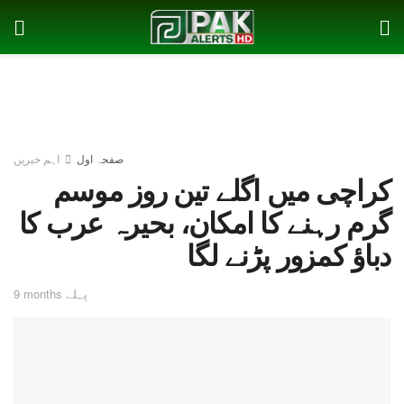
صفحہ اول
اہم خبریں
کراچی میں اگلے تین روز موسم
گرم رہنے کا امکان، بحیرہ عرب کا
دباؤ کمزور پڑنے لگا
9 months پہلے