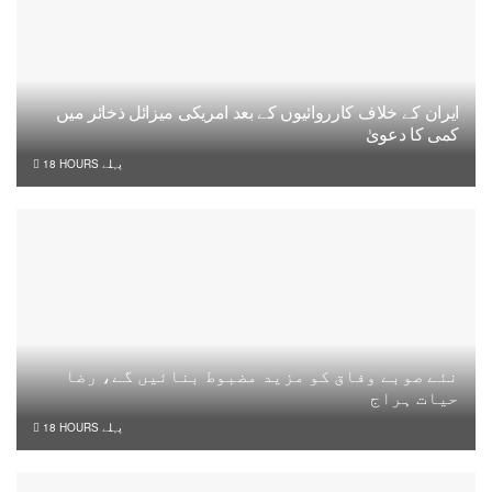
ایران کے خلاف کارروائیوں کے بعد امریکی میزائل ذخائر میں
کمی کا دعویٰ
18 HOURS پہلے
نئے صوبے وفاق کو مزید مضبوط بنائیں گے، رضا
حیات ہراج
18 HOURS پہلے