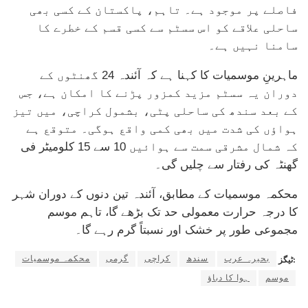
فاصلے پر موجود ہے۔ تاہم، پاکستان کے کسی بھی
ساحلی علاقے کو اس سسٹم سے کسی قسم کے خطرے کا
سامنا نہیں ہے۔
ماہرینِ موسمیات کا کہنا ہے کہ آئندہ 24 گھنٹوں کے
دوران یہ سسٹم مزید کمزور پڑنے کا امکان ہے، جس
کے بعد سندھ کی ساحلی پٹی، بشمول کراچی، میں تیز
ہواؤں کی شدت میں بھی کمی واقع ہوگی۔ متوقع ہے
کہ شمال مشرقی سمت سے ہوائیں 10 سے 15 کلومیٹر فی
گھنٹہ کی رفتار سے چلیں گی۔
محکمہ موسمیات کے مطابق، آئندہ تین دنوں کے دوران شہر
کا درجہ حرارت معمولی حد تک بڑھے گا، تاہم موسم
مجموعی طور پر خشک اور نسبتاً گرم رہے گا۔
بحیرہ عرب
سندھ
کراچی
گرمی
محکمہ موسمیات
ٹیگز:
موسم
ہوا کا دباؤ