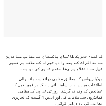
کالعدم تحریکِ طالبان پاکستان نے مقامی عمائدین
سے مذاکرات کے بعد وادی تیراہ کے علاقے بر قمبر
خیل سے انخلاء پر رضا مندی ظاہر کر دی ہے ۔
میڈیا رپوٹس کے مطابق مقامی ذرائع سے ملنے والی
اطلاعات میں یہ بات سامنے آئی ہے کہ بر قمبر خیل کے
عمائدین کے وفد نے گزشتہ روز ٹی ٹی پی کے مقامی
کمانڈروں سے ملاقات کی اور انہیں 4اگست کے تحریری
معاہدے کی یاد دہانی کرائی۔