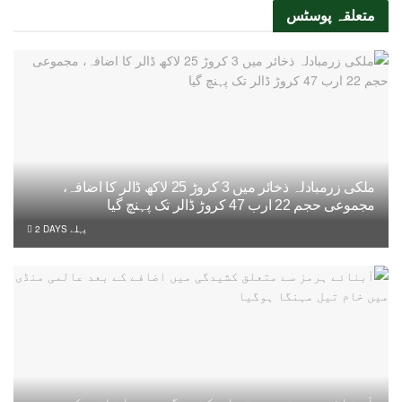
متعلقہ
پوسٹس
ملکی زرمبادلہ ذخائر میں 3 کروڑ 25 لاکھ ڈالر کا اضافہ،
مجموعی حجم 22 ارب 47 کروڑ ڈالر تک پہنچ گیا
2 DAYS پہلے