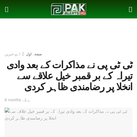
صفحہ اول
اہم خبریں
ٹی ٹی پی نے مذاکرات کے بعد وادی
تیراہ کے بر قمبر خیل علاقے سے
انخلا پر رضامندی ظاہر کردی
9 months پہلے