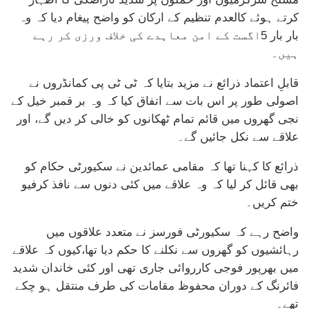
کرتے ہوئے کالعدم تنظیم کے ارکان کو واضح پیغام دیا کہ وہ
بار بار 5اگست کے امن معاہدے کی خلاف ورزی کر رہے
ہیں۔
قابلِ اعتماد ذرائع نے مزید بتایا کہ ٹی ٹی پی کمانڈروں نے
اصولی طور پر اس بات سے اتفاق کیا کہ وہ بر قمبر خیل کے
نجی گھروں میں قائم تمام ٹھکانوں کو خالی کر دیں گے، اور
علاقے سے نکل جائیں گے۔
ذرائع کا کہنا تھا کہ مقامی عمائدین نے سکیورٹی حکام کو
بھی قائل کر لیا کہ وہ علاقے میں کئی دنوں سے نافذ کرفیو
ختم کریں۔
واضح رہے کہ سکیورٹی فورسز نے متعدد علاقوں میں
رہائشیوں کو گھروں سے نکلنے کا حکم دیا تھا،کیوں کہ علاقے
میں بھرپور فوجی کارروائی جاری تھی اور کئی خاندان شدید
فائرنگ کے دوران محفوظ مقامات کی طرف منتقل ہو چکے
تھے۔