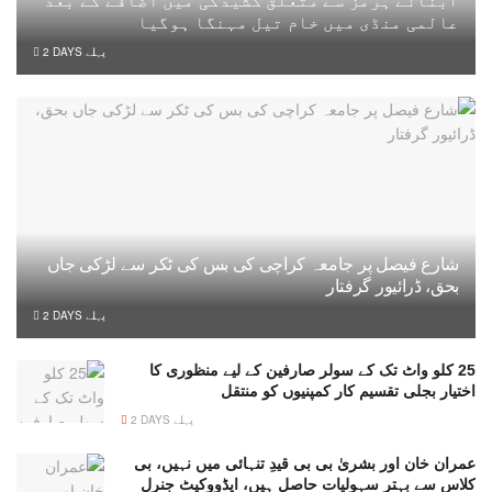
آبنائے ہرمز سے متعلق کشیدگی میں اضافے کے بعد
عالمی منڈی میں خام تیل مہنگا ہوگیا
2 DAYS پہلے
شارع فیصل پر جامعہ کراچی کی بس کی ٹکر سے لڑکی جاں
بحق، ڈرائیور گرفتار
2 DAYS پہلے
25 کلو واٹ تک کے سولر صارفین کے لیے منظوری کا
اختیار بجلی تقسیم کار کمپنیوں کو منتقل
2 DAYS پہلے
عمران خان اور بشریٰ بی بی قیدِ تنہائی میں نہیں، بی
کلاس سے بہتر سہولیات حاصل ہیں، ایڈووکیٹ جنرل