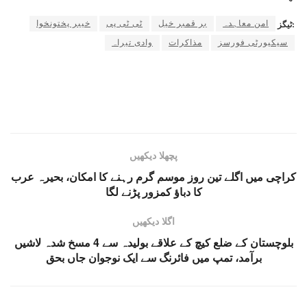
امن معاہدہ
بر قمبر خیل
ٹی ٹی پی
خیبر پختونخوا
ٹیگز:
سیکیورٹی فورسز
مذاکرات
وادی تیراہ
پچھلا دیکھیں
کراچی میں اگلے تین روز موسم گرم رہنے کا امکان، بحیرہ عرب
کا دباؤ کمزور پڑنے لگا
اگلا دیکھیں
بلوچستان کے ضلع کیچ کے علاقے بولیدہ سے 4 مسخ شدہ لاشیں
برآمد، تمپ میں فائرنگ سے ایک نوجوان جاں بحق