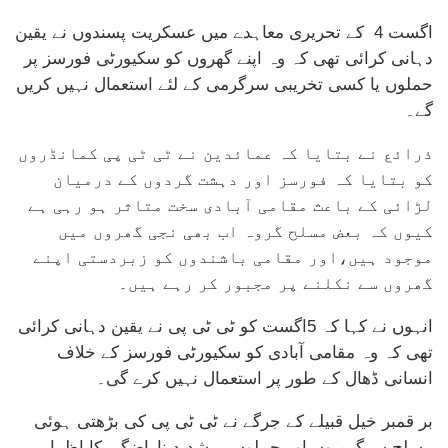
اگست 4 کے تحریری معاہدے میں عسکریت پسندوں نے یقین
دہانی کرائی تھی کہ وہ اپنے گھروں کو سکیورٹی فورسز پر
حملوں یا کسی تخریبی سرگرمی کے لئے استعمال نہیں کریں
گے۔
ذرائع نے بتایا کہ عمائدین نے ٹی ٹی پی کمانڈروں
کو بتایا کہ فورسز اور دہشت گردوں کے درمیان
لڑائی کے باعث مقامی آبادی سخت متاثر ہو رہی ہے
کیوں کہ بعض مسلح گروہ اب بھی نجی گھروں میں
موجود ہیں،اور مقامی باشندوں کو زبردستی اپنے
گھروں سے نکلنے پر مجبور کر رہے ہیں۔
انہوں نے کہا کہ 5اگست کو ٹی ٹی پی نے یقین دہانی کرائی
تھی کہ وہ مقامی آبادی کو سکیورٹی فورسز کے خلاف
انسانی ڈھال کے طور پر استعمال نہیں کرے گی۔
بر قمبر خیل قبیلے کے جرگے نے ٹی ٹی پی کی بڑھتی ہوئی
مسلح سرگرمیوں اور حملوں پر شدید ناراضگی کا اظہار