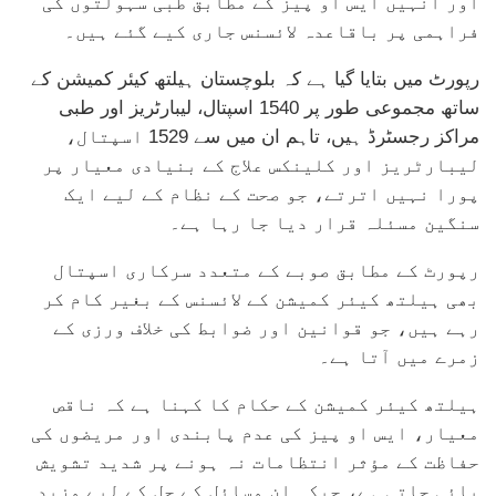
اور انہیں ایس او پیز کے مطابق طبی سہولتوں کی
فراہمی پر باقاعدہ لائسنس جاری کیے گئے ہیں۔
رپورٹ میں بتایا گیا ہے کہ بلوچستان ہیلتھ کیئر کمیشن کے
ساتھ مجموعی طور پر 1540 اسپتال، لیبارٹریز اور طبی
مراکز رجسٹرڈ ہیں، تاہم ان میں سے 1529 اسپتال،
لیبارٹریز اور کلینکس علاج کے بنیادی معیار پر
پورا نہیں اترتے، جو صحت کے نظام کے لیے ایک
سنگین مسئلہ قرار دیا جا رہا ہے۔
رپورٹ کے مطابق صوبے کے متعدد سرکاری اسپتال
بھی ہیلتھ کیئر کمیشن کے لائسنس کے بغیر کام کر
رہے ہیں، جو قوانین اور ضوابط کی خلاف ورزی کے
زمرے میں آتا ہے۔
ہیلتھ کیئر کمیشن کے حکام کا کہنا ہے کہ ناقص
معیار، ایس او پیز کی عدم پابندی اور مریضوں کی
حفاظت کے مؤثر انتظامات نہ ہونے پر شدید تشویش
پائی جاتی ہے، جبکہ ان مسائل کے حل کے لیے مزید