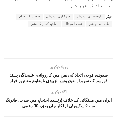
اقدامات کی ضرورت ہے۔
بلوچستان اسپتال
سرکاری اسپتال
صحت کا نظام
ٹیگز:
طبی سہولتیں
نجی اسپتال
ہیلتھ کیئر کمیشن
پچھلا دیکھیں
سعودی فوجی اتحاد کی یمن میں کارروائی، علیحدگی پسند
فورسز کے سربراہ عیدروس الزبیدی نامعلوم مقام پر فرار
اگلا دیکھیں
ایران میں مہنگائی کے خلاف پُرتشدد احتجاج میں شدت، فائرنگ
سے 2 سکیورٹی اہلکار جاں بحق، 30 زخمی