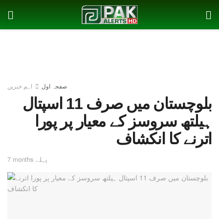
صفحہ اول
اہم خبریں
بلوچستان میں صرف 11 اسپتال
ہیلتھ سروسز کے معیار پر پورا
اترنے کا انکشاف
7 months پہلے