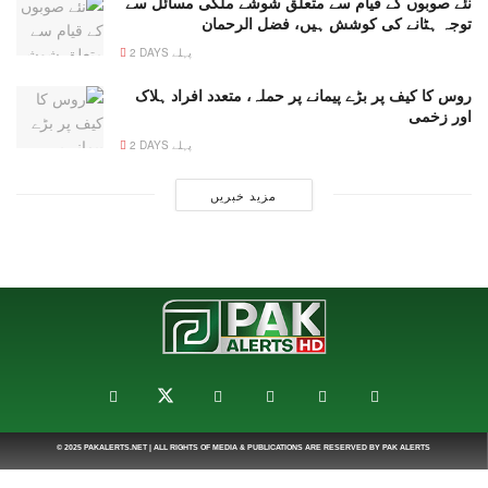
نئے صوبوں کے قیام سے متعلق شوشے ملکی مسائل سے
توجہ ہٹانے کی کوشش ہیں، فضل الرحمان
2 DAYS پہلے
روس کا کیف پر بڑے پیمانے پر حملہ، متعدد افراد ہلاک
اور زخمی
2 DAYS پہلے
مزید خبریں
© 2025
PAKALERTS.NET
| ALL RIGHTS OF MEDIA & PUBLICATIONS ARE RESERVED BY
PAK ALERTS