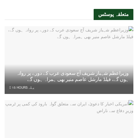
متعلقہ
پوسٹس
وزیراعظم شہباز شریف آج سعودی عرب کے دورے پر روانہ
ہوں گے، فیلڈ مارشل عاصم منیر بھی ہمراہ ہوں گے
15 HOURS پہلے