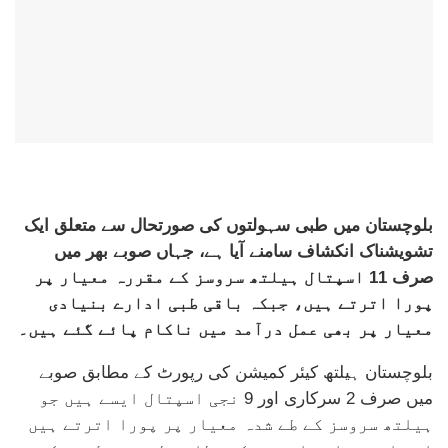
بلوچستان میں طبی سہولتوں کی صورتحال سے متعلق ایک
تشویشناک انکشاف سامنے آیا ہے، جہاں صوبے بھر میں
صرف 11 اسپتال ہیلتھ سروسز کے مقررہ معیار پر
پورا اترتے ہیں، جبکہ باقی طبی ادارے بنیادی
معیار پر بھی عمل درآمد میں ناکام پائے گئے ہیں۔
بلوچستان ہیلتھ کیئر کمیشن کی رپورٹ کے مطابق صوبے
میں صرف 2 سرکاری اور 9 نجی اسپتال ایسے ہیں جو
ہیلتھ سروسز کے طے شدہ معیار پر پورا اترتے ہیں