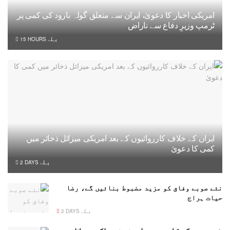
امریکی اخبار کا دعویٰ، ایران سے متعلق گولہ بارود کی کمی پر
ٹرمپ وزیرِ دفاع سے ناراض
15 HOURS پہلے
ایران کے خلاف کارروائیوں کے بعد امریکی میزائل ذخائر میں
کمی کا دعویٰ
2 DAYS پہلے
نئے صوبے وفاق کو مزید مضبوط بنائیں گے، رضا
حیات ہراج
2 DAYS پہلے