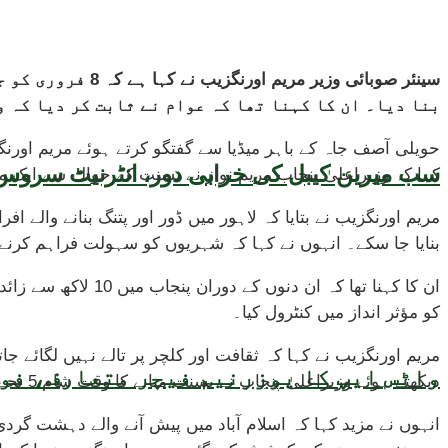
سینئر صوبائی وز
بنا دیا۔ ان کا کہنا تھا کہ عوام نے ثابت کر دیا کہ 
حویلی آصف جاہ کے باہر میڈیا سے گفتگو کرتے ہوئے مریم اورنگزی
سب میرین کیبل کی خرابی دور، انٹرنیٹ سروس 
کہا کہ وزیراعلیٰ پنجاب مریم نواز نے بسنت کے حوالے سے ایک م
بنایا جا سکے۔ انہوں نے کہا کہ شہریوں کو سہولت فراہم کرنے کے لیے 512 بسوں کے ذریعے مفت ٹرانسپورٹ سروس مہیا کی گئی، جس سے تین دنوں میں تقریباً 20 لاکھ
ان کا کہنا تھا کہ
کو مؤثر انداز میں کنٹرول کیا۔
مریم اورنگزیب نے کہا کہ ثقافت اور کلچر پر تالے نہیں لگائے ج
واٹس ایپ کا یوزرنیم فیچر متعارف، فون
دیکھتے ہوئے وزیراعلیٰ پنجاب نے بسنت منانے کا وقت شام 5 بجے تک بڑھانے کا فیصلہ کیا۔
انہوں نے مزید کہا کہ اسلام آباد میں پیش آنے والے دہشت گر