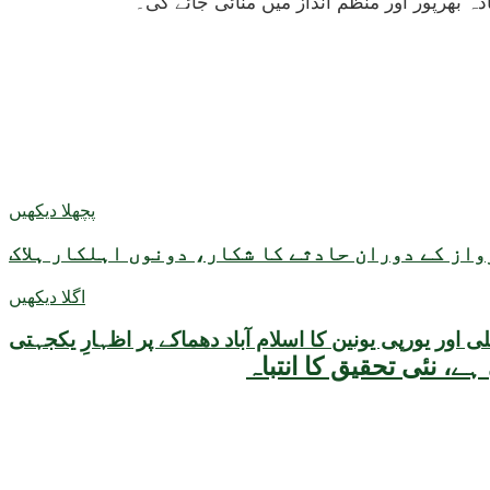
 بھرپور اور منظم انداز میں منائی جائے گی۔
پچھلا دیکھیں
از کے دوران حادثے کا شکار، دونوں اہلکار ہلاک
اگلا دیکھیں
ور یورپی یونین کا اسلام آباد دھماکے پر اظہارِ یکجہتی