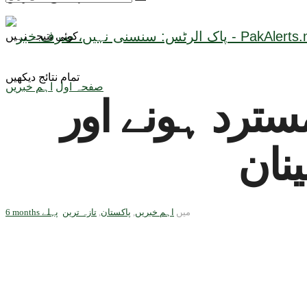
کوئی نتیجہ نہیں
تمام نتائج دیکھیں
صفحہ اول
اہم خبریں
کی کال مسترد ہونے اور
نان
میں
اہم خبریں
,
پاکستان
,
تازہ ترین
6 months پہلے