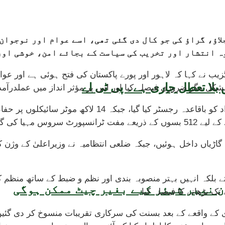
یر مریم اورنگزیب نے کہا ہے کہ 8 فروری کو جلاؤ، گراؤ کی جو کال دی گئی تھی،
وہ انتشار اور تخریب کی سیاست کے بجائے امن، خوشی او
ب نے کہا کہ لاہور اور پورے پاکستان کی فتح ہوئی ہے اور عوام ن
بلا تعطل جاری ہے۔ پی ٹی اے
شکل مگر ضروری فیصلہ کیا اور اس پر مؤثر انداز میں عملدرآمد ک
مریم اورنگزیب نے بتایا کہ لاہور میں ڈور اور پتنگ بنانے و
 افراد نے سفر کیا۔
 ان دنوں کے دوران پنجاب میں 10 لاکھ سے زائد گاڑیاں داخل ہوئیں، جبکہ ضلعی انتظامی
اتے بلکہ انہیں بہتر منصوبہ بندی اور نظم و ضبط کے ساتھ منظم ک
 نمبر شیئر کیے بغیر چیٹ ممکن ہوگی
دی کے واقعے کے بعد بسنت کی سرکاری تقریبات منسوخ کر دی گئ