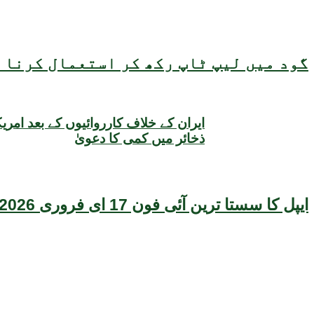
گود میں لیپ ٹاپ رکھ کر استعمال کرنا ص
ایران کے خلاف کارروائیوں کے بعد امری
ذخائر میں کمی کا دعویٰ
ایپل کا سستا ترین آئی فون 17 ای فروری 2026 میں متعارف ہونے کا امکان، قیمت بھی سامنے آگئی