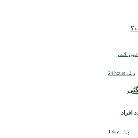
ے؟
ئیں گے،
24 hours پہلے
 افراد
1 day پہلے