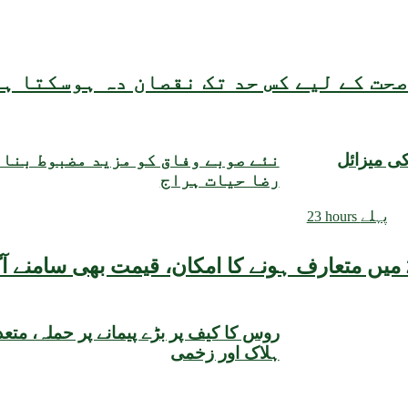
حت کے لیے کس حد تک نقصان دہ ہوسکتا ہ
کی میزائل
نئے صوبے وفاق کو مزید مضبوط بنا
رضا حیات ہراج
23 hours پہلے
روس کا کیف پر بڑے پیمانے پر حملہ، متعدد
ہلاک اور زخمی