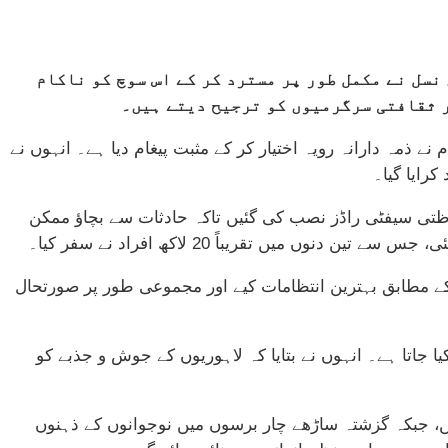
 اسے عوام اور نوجوان نسل نے مکمل طور پر مسترد کر کے اس سوچ کو ناکام
ر ثقافتی سرگرمیوں کو ترجیح دیتے ہیں۔
ے ذمہ دارانہ رویہ اختیار کر کے مثبت پیغام دیا ہے۔ انہوں نے
رایا گیا۔
الے افراد کو باقاعدہ رجسٹر کیا گیا، جبکہ 14 لاکھ موٹر سائیکلوں پر حفاظتی سیفٹی راڈز نصب کی گئیں تاکہ حادثات سے بچاؤ ممکن
ہ نے وزیراعلیٰ کے وژن کے مطابق بہترین انتظامات کیے اور مجموعی طور پر صورتحال
یا جاتا ہے۔ انہوں نے بتایا کہ لاہوریوں کے جوش و جذبے کو
یں، جبکہ گزشتہ ساڑھے چار برسوں میں نوجوانوں کے ذہنوں