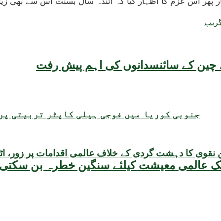
پھر اس عزم کا اظہار کیا کہ آئندہ سال بسنت اس سے بھی زیادہ
گزیب
یقہ، چین کے سائنسدانوں کی اہم پیش رفت
جنوبی کوریا میں فوجی ہیلی کاپٹر تربیتی پرو
قوی کا دہشت گردی کے خلاف عالمی اقدامات پر زور، اٹلی ا