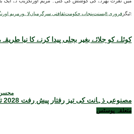
میں نفرت بھرنے کی کوشش کی گئی۔ مریم اورنگزیب نے ایک بار 
ٹیگز:
8 فروری
بسنت
پنجاب حکومت
ثقافتی سرگرمیاں
لاہور
مریم اورن
کوئلے کو جلائے بغیر بجلی پیدا کرنے کا نیا طر
محسن ن
مصنوعی ذہانت کی تیز رفتار پیش رفت 2028 تک عالمی معیشت کیلئے سنگین خطرہ بن سکتی ہے، نئی تحقیق کا انتباہ
متعلقہ
پوسٹس