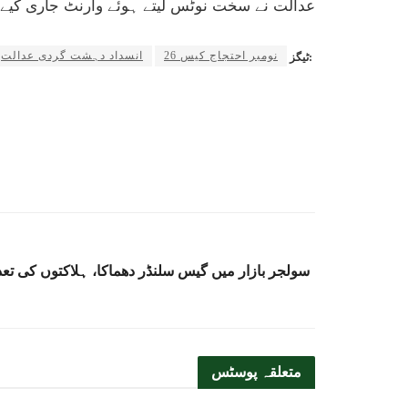
عدالت نے سخت نوٹس لیتے ہوئے وارنٹ جاری کیے
26 نومبر احتجاج کیس
انسداد دہشت گردی عدالت
ٹیگز:
متعلقہ
پوسٹس