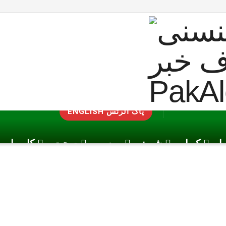
ENGLISH پاک الرٹس
یا
کھیل
شوبز
موسم
صحت
کاروبار