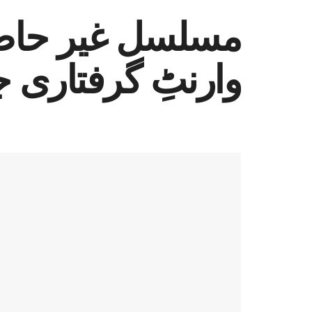
مسلسل غیر حاضری
وارنٹِ گرفتاری 