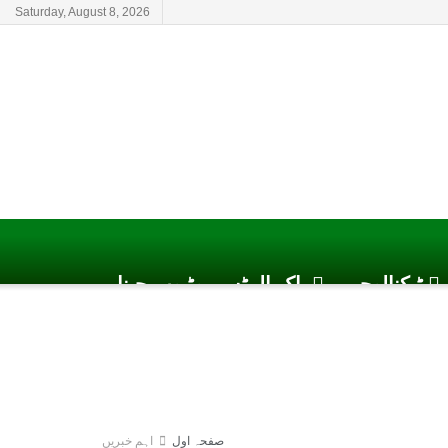
Saturday, August 8, 2026
ٹیکنالوجی
پاک الرٹس یوٹیوب چینل
صفحہ اول
اہم خبریں