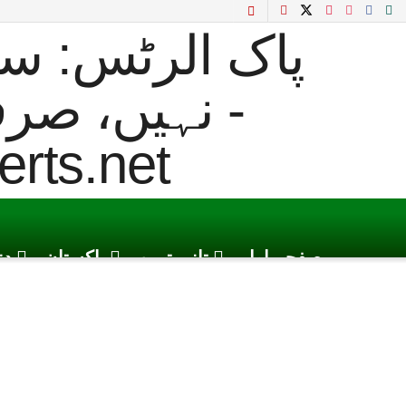
صفحہ اول
تازہ ترین
پاکستان
دن