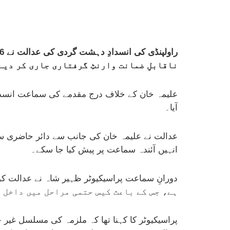
ناقابلِ ضمانت وارنٹِ گرفتاری جاری کر دیے
علیمہ خان کے خلاف درج مقدمے کی سماعت انسدا
آیا۔
عدالت نے علیمہ خان کی جانب سے دائر حاضری سے
انہیں آئندہ سماعت پر پیش کیا جا سکے۔
ہے، جس کے باعث کیس حتمی مراحل میں داخل 
پراسیکیوٹر کا کہنا تھا کہ ملزمہ کی مسلسل غیر