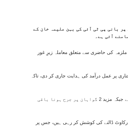
یں مسلسل غیر حاضری پر بانی پی ٹی آئی کی بہن علیمہ خان کے
سامنے آئی ہے۔
لزمہ کی حاضری سے متعلق معاملہ زیرِ غور
اری پر عمل درآمد کی ہدایت جاری کر دی، تاکہ
دورانِ سماعت پراسیکیوٹر ظہیر شاہ نے عدالت کو بتایا کہ مقدمے میں اب تک 16 گواہان پر جرح مکمل ہو چکی ہے جبکہ مزید 2 گواہان پر جرح ہونا باقی
یں رکاوٹ ڈالنے کی کوشش کر رہی ہیں، جس پر