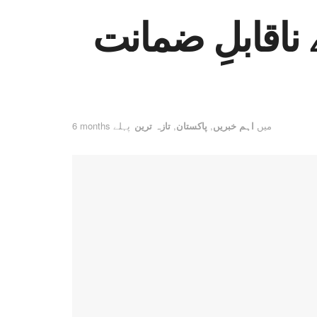
اقابلِ ضمانت
میں
اہم خبریں
,
پاکستان
,
تازہ ترین
6 months پہلے