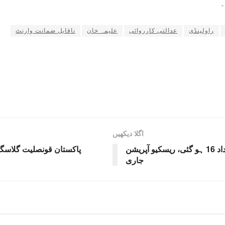
۔
راولپنڈی
عدالتی کارروائی
علیمہ خان
ناقابل ضمانت وارنٹ
اگلا دیکھیں
سولجر بازار میں گیس سلنڈر دھماکا، ہلاکتوں کی تعداد 16 ہو گئی، ریسکیو آپریشن
پاکستان قونصلیت گلاسگو 
جاری