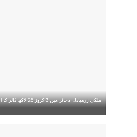
ملکی زرمبادلہ ذخائر میں 3 کروڑ 25 لاکھ ڈالر کا اضافہ، مجموعی حجم 22 ارب 47 کروڑ ڈالر تک پہنچ گیا