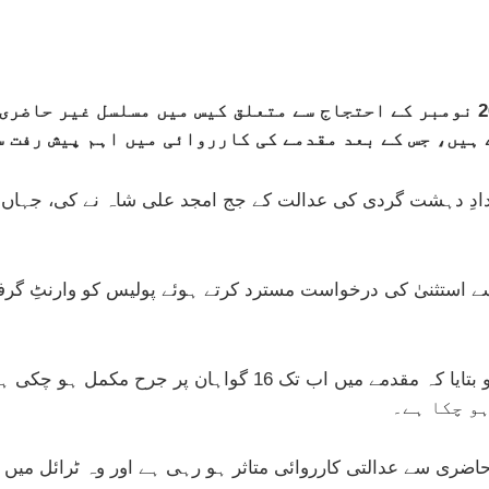
راولپنڈی کی انسدادِ دہشت گردی کی عدالت نے 26 نومبر کے احتجاج سے متعلق کیس م
 ہیں، جس کے بعد مقدمے کی کارروائی میں اہم پیش رفت 
دِ دہشت گردی کی عدالت کے جج امجد علی شاہ نے کی، جہاں م
 استثنیٰ کی درخواست مسترد کرتے ہوئے پولیس کو وارنٹِ گرفت
ہو چکا ہے۔
 حاضری سے عدالتی کارروائی متاثر ہو رہی ہے اور وہ ٹرائل م