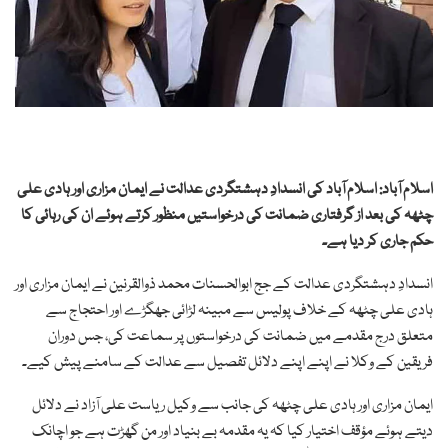
اسلام آباد: اسلام آباد کی انسدادِ دہشتگردی عدالت نے ایمان مزاری اور ہادی علی
چٹھہ کی بعد از گرفتاری ضمانت کی درخواستیں منظور کرتے ہوئے ان کی رہائی کا
حکم جاری کر دیا ہے۔
انسدادِ دہشتگردی عدالت کے جج ابوالحسنات محمد ذوالقرنین نے ایمان مزاری اور
ہادی علی چٹھہ کے خلاف پولیس سے مبینہ لڑائی جھگڑے اور احتجاج سے
متعلق درج مقدمے میں ضمانت کی درخواستوں پر سماعت کی، جس دوران
فریقین کے وکلا نے اپنے اپنے دلائل تفصیل سے عدالت کے سامنے پیش کیے۔
ایمان مزاری اور ہادی علی چٹھہ کی جانب سے وکیل ریاست علی آزاد نے دلائل
دیتے ہوئے مؤقف اختیار کیا کہ یہ مقدمہ بے بنیاد اور من گھڑت ہے جو اچانک