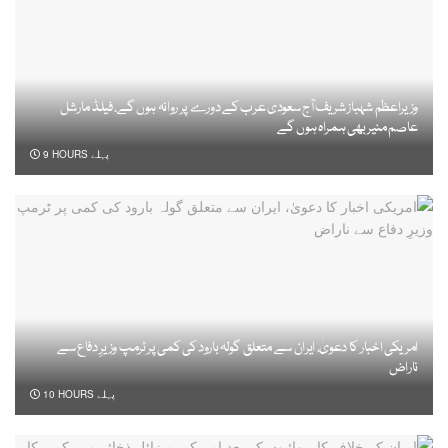
وزیراعظم شہباز شریف آج سعودی عرب کے دورے پر روانہ ہوں گے، فیلڈ مارشل
عاصم منیر بھی ہمراہ ہوں گے
9 HOURS پہلے
امریکی اخبار کا دعویٰ، ایران سے متعلق گولہ بارود کی کمی پر ٹرمپ وزیرِ دفاع سے
ناراض
10 HOURS پہلے