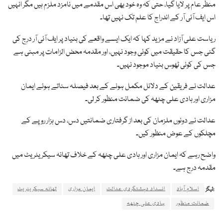
منظر عام پر لایا گیا، حتیٰ کہ وہ خود بھی اس مقدمے میں نامزد ملزم ہیں مگر انہیں
اس ایف آئی آر کے اندراج کا علم تک نہیں تھا۔
ریاست علی آزاد نے مزید کہا کہ ایک ایسے واقعے کی بنیاد پر ایف آئی آر درج کی
گئی جس کا حقیقت میں کوئی وجود نہیں، اور مقدمہ محض الزامات پر مبنی ہے
جس کی کوئی ٹھوس بنیاد موجود نہیں۔
عدالت نے فریقین کے دلائل مکمل ہونے کے بعد فیصلہ سناتے ہوئے ایمان
مزاری اور ہادی علی چٹھہ کی ضمانت منظور کر لی۔
عدالت نے دونوں ملزمان کی بعد از گرفتاری ضمانتیں دس، دس ہزار روپے کے
مچلکوں کے عوض منظور کیں۔
واضح رہے کہ ایمان مزاری اور ہادی علی چٹھہ کے خلاف تھانہ سیکریٹریٹ میں
مقدمہ درج ہے۔
اسلام آباد
انسداد دہشتگردی عدالت
ایمان مزاری
تھانہ سیکریٹریٹ
ٹیگز:
ضمانت منظور
ہادی علی چٹھہ