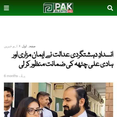
صفحہ اول
اہم خبریں
انسدادِ دہشتگردی عدالت نے ایمان مزاری اور
ہادی علی چٹھہ کی ضمانت منظور کر لی
6 months پہلے