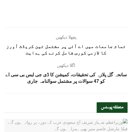
پچھلا دیکھیں
تمام جامعات میں اے آئی پر مشتمل تین کریڈٹ آورز
کا لازمی کورس شامل کرنے کی ہدایت
اگلا دیکھیں
سانحہ گل پلازہ کی تحقیقات، کمیشن کا ڈی جی ایس بی سی اے
کو 47 سوالات پر مشتمل سوالنامہ جاری
متعلقہ
پوسٹس