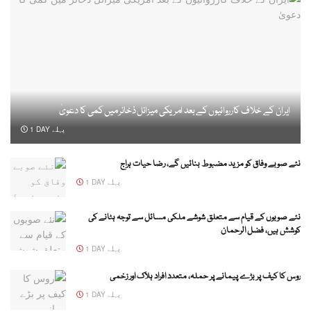
ایران کے خلاف کارروائیوں کے بعد امریکی میزائل ذخائر میں کمی کا دعویٰ
1 DAY پہلے
نئے صوبے وفاق کو مزید مضبوط بنائیں گے، رضا حیات ہراج
1 DAY پہلے
نئے صوبوں کے قیام سے متعلق شوشے ملکی مسائل سے توجہ ہٹانے کی
کوشش ہیں، فضل الرحمان
1 DAY پہلے
روس کا کیف پر بڑے پیمانے پر حملہ، متعدد افراد ہلاک اور زخمی
1 DAY پہلے