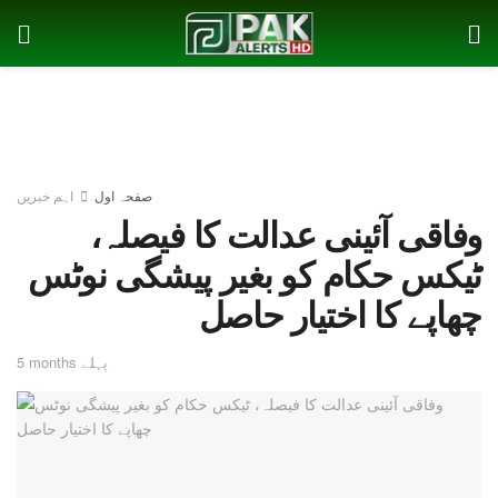
صفحہ اول
اہم خبریں
وفاقی آئینی عدالت کا فیصلہ،
ٹیکس حکام کو بغیر پیشگی نوٹس
چھاپے کا اختیار حاصل
5 months پہلے