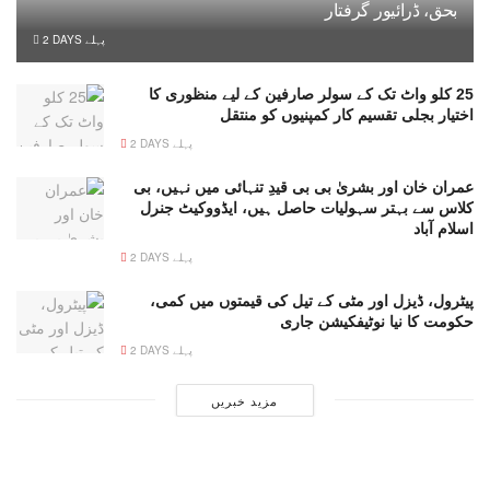
بحق، ڈرائیور گرفتار
2 DAYS پہلے
25 کلو واٹ تک کے سولر صارفین کے لیے منظوری کا
اختیار بجلی تقسیم کار کمپنیوں کو منتقل
2 DAYS پہلے
عمران خان اور بشریٰ بی بی قیدِ تنہائی میں نہیں، بی
کلاس سے بہتر سہولیات حاصل ہیں، ایڈووکیٹ جنرل
اسلام آباد
2 DAYS پہلے
پیٹرول، ڈیزل اور مٹی کے تیل کی قیمتوں میں کمی،
حکومت کا نیا نوٹیفکیشن جاری
2 DAYS پہلے
مزید خبریں