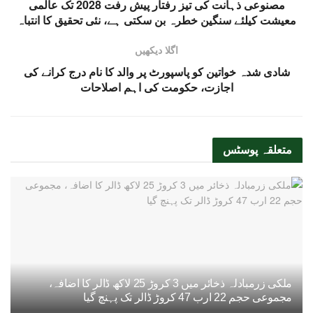
مصنوعی ذہانت کی تیز رفتار پیش رفت 2028 تک عالمی
معیشت کیلئے سنگین خطرہ بن سکتی ہے، نئی تحقیق کا انتباہ
اگلا دیکھیں
شادی شدہ خواتین کو پاسپورٹ پر والد کا نام درج کرانے کی
اجازت، حکومت کی اہم اصلاحات
متعلقہ
پوسٹس
ملکی زرمبادلہ ذخائر میں 3 کروڑ 25 لاکھ ڈالر کا اضافہ،
مجموعی حجم 22 ارب 47 کروڑ ڈالر تک پہنچ گیا