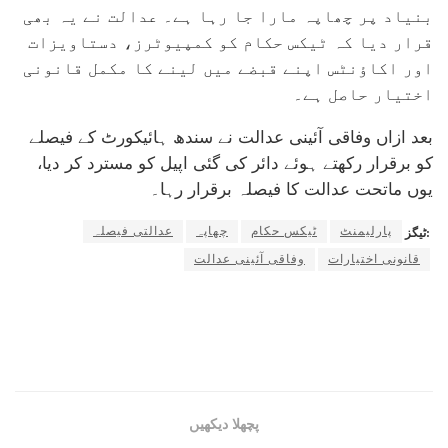
بنیاد پر چھاپہ مارا جا رہا ہے۔ عدالت نے یہ بھی
قرار دیا کہ ٹیکس حکام کو کمپیوٹرز، دستاویزات
اور اکاؤنٹس اپنے قبضے میں لینے کا مکمل قانونی
اختیار حاصل ہے۔
بعد ازاں وفاقی آئینی عدالت نے سندھ ہائیکورٹ کے فیصلے
کو برقرار رکھتے ہوئے دائر کی گئی اپیل کو مسترد کر دیا،
یوں ماتحت عدالت کا فیصلہ برقرار رہا۔
پارلیمنٹ
ٹیکس حکام
چھاپہ
عدالتی فیصلہ
ٹیگز:
قانونی اختیارات
وفاقی آئینی عدالت
پچھلا دیکھیں