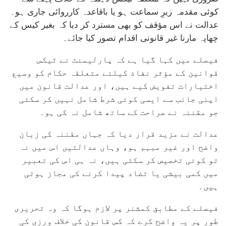
کوئی مقدمہ زیرِ سماعت ہو یا باقاعدہ کارروائی جاری ہو۔
عدالت نے اس مؤقف کو بھی مسترد کر دیا کہ بغیر کیس کے
چھاپہ مارنا غیر قانونی اقدام تصور کیا جائے۔
فیصلے میں کہا گیا ہے کہ پارلیمنٹ نے ٹیکس
قوانین کے مؤثر نفاذ کیلئے متعلقہ حکام کو وسیع
اختیارات تفویض کیے ہیں، اور عدالت قانون میں
اپنی جانب سے ایسی کوئی شرط شامل نہیں کر سکتی
جو مقننہ نے صراحت کے ساتھ شامل نہ کی ہو۔
عدالت نے مزید قرار دیا کہ جہاں مقننہ کی زبان
واضح اور غیر مبہم ہو، وہاں عدالتیں اس میں نہ
تو کوئی تخصیص کر سکتی ہیں، نہ ہی اس کی تعبیر
میں کمی بیشی یا تضاد پیدا کرنے کی مجاز ہوتی
ہیں۔
فیصلے کے مطابق کمشنر پر لازم ہوگا کہ وہ تحریری
طور پر یہ واضح کرے کہ کس قانون کی خلاف ورزی کی