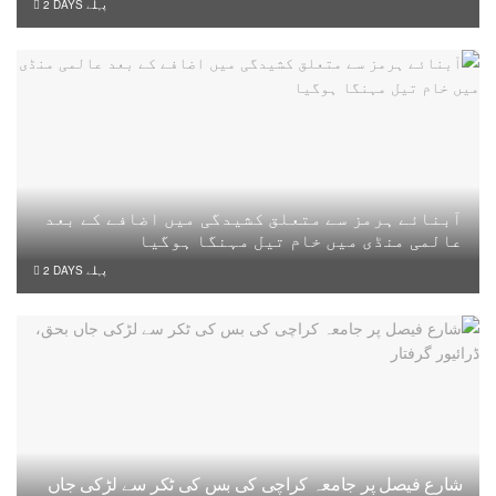
2 DAYS پہلے
آبنائے ہرمز سے متعلق کشیدگی میں اضافے کے بعد
عالمی منڈی میں خام تیل مہنگا ہوگیا
2 DAYS پہلے
شارع فیصل پر جامعہ کراچی کی بس کی ٹکر سے لڑکی جاں