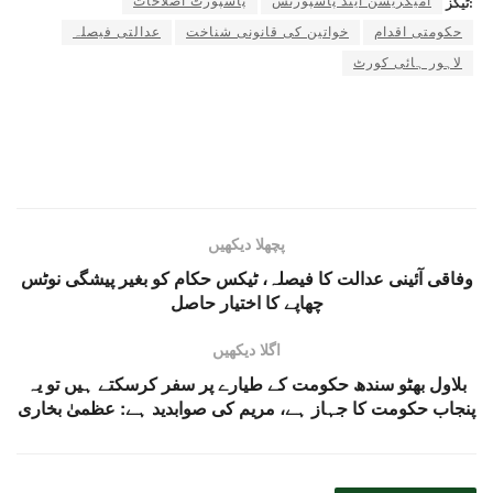
امیگریشن اینڈ پاسپورٹس
پاسپورٹ اصلاحات
ٹیگز:
حکومتی اقدام
خواتین کی قانونی شناخت
عدالتی فیصلہ
لاہور ہائی کورٹ
پچھلا دیکھیں
وفاقی آئینی عدالت کا فیصلہ، ٹیکس حکام کو بغیر پیشگی نوٹس
چھاپے کا اختیار حاصل
اگلا دیکھیں
بلاول بھٹو سندھ حکومت کے طیارے پر سفر کرسکتے ہیں تو یہ
پنجاب حکومت کا جہاز ہے، مریم کی صوابدید ہے: عظمیٰ بخاری