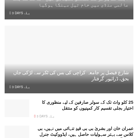
عالمی منڈی میں خام تیل مہنگا ہوگیا
3 DAYS پہلے
شارع فیصل پر جامعہ کراچی کی بس کی ٹکر سے لڑکی جاں
بحق، ڈرائیور گرفتار
3 DAYS پہلے
25 کلو واٹ تک کے سولر صارفین کے لیے منظوری کا
اختیار بجلی تقسیم کار کمپنیوں کو منتقل
3 DAYS پہلے
عمران خان اور بشریٰ بی بی قیدِ تنہائی میں نہیں، بی
کلاس سے بہتر سہولیات حاصل ہیں، ایڈووکیٹ جنرل