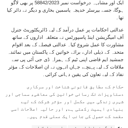
ایک اور مشابہہ درخواست نمبر 58842/2023 پر بھی لاگو
ہوگا، جسے بیرسٹر خدیجہ یاسمین بخاری و دیگر نے دائر کیا
تھا۔
عدالتی احکامات پر عمل درآمد کے لیے ڈائریکٹوریٹ جنرل
آف امیگریشن اینڈ پاسپورٹس نے متعلقہ اداروں کے ساتھ
مشاورت کا عمل شروع کیا۔ عدالتی فیصلے کے بعد اقوام
متحدہ کے ذیلی ادارے برائے خواتین کے پاکستان میں نمائندہ
جمشید ایم قاضی اپنی ٹیم کے ہمراہ ڈی جی آئی پی سے
ملاقات کے لیے پہنچے، جہاں انہوں نے ان اصلاحات کے مؤثر
نفاذ کے لیے تعاون کی یقین دہانی کرائی۔
حکام کے مطابق قانونی شناخت اور سرکاری
دستاویزات تک رسائی خواتین کی معاشی، سماجی اور
شہری زندگی میں مکمل اور مؤثر شرکت کے لیے
بنیادی اہمیت رکھتی ہے، اور حالیہ اصلاحات اسی
مقصد کے حصول کی جانب ایک عملی قدم ہیں۔