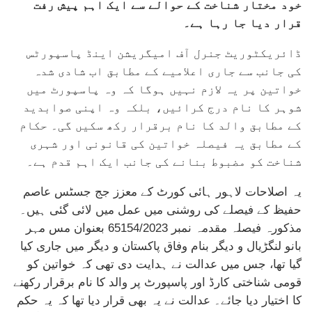
خود مختار شناخت کے حوالے سے ایک اہم پیش رفت
قرار دیا جا رہا ہے۔
ڈائریکٹوریٹ جنرل آف امیگریشن اینڈ پاسپورٹس
کی جانب سے جاری اعلامیے کے مطابق اب شادی شدہ
خواتین پر یہ لازم نہیں ہوگا کہ وہ پاسپورٹ میں
شوہر کا نام درج کرائیں، بلکہ وہ اپنی صوابدید
کے مطابق والد کا نام برقرار رکھ سکیں گی۔ حکام
کے مطابق یہ فیصلہ خواتین کی قانونی اور شہری
شناخت کو مضبوط بنانے کی جانب ایک اہم قدم ہے۔
یہ اصلاحات لاہور ہائی کورٹ کے معزز جج جسٹس عاصم
حفیظ کے فیصلے کی روشنی میں عمل میں لائی گئی ہیں۔
مذکورہ فیصلہ مقدمہ نمبر 65154/2023 بعنوان مس مہر
بانو لنگڑیال و دیگر بنام وفاق پاکستان و دیگر میں جاری کیا
گیا تھا، جس میں عدالت نے ہدایت دی تھی کہ خواتین کو
قومی شناختی کارڈ اور پاسپورٹ پر والد کا نام برقرار رکھنے
کا اختیار دیا جائے۔ عدالت نے یہ بھی قرار دیا تھا کہ یہ حکم