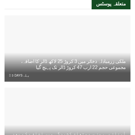
متعلقہ
پوسٹس
ملکی زرمبادلہ ذخائر میں 3 کروڑ 25 لاکھ ڈالر کا اضافہ،
مجموعی حجم 22 ارب 47 کروڑ ڈالر تک پہنچ گیا
3 DAYS پہلے
آبنائے ہرمز سے متعلق کشیدگی میں اضافے کے بعد