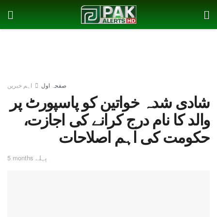
صفحہ اول
اہم خبریں
شادی شدہ خواتین کو پاسپورٹ پر
والد کا نام درج کرانے کی اجازت،
حکومت کی اہم اصلاحات
5 months پہلے