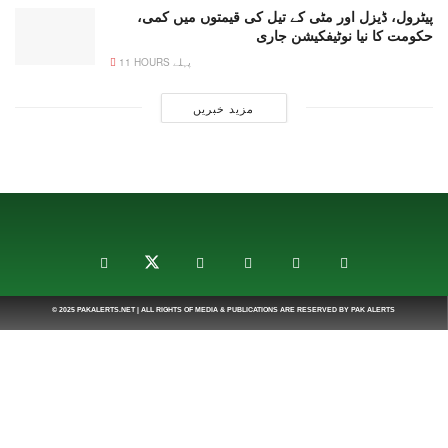
پیٹرول، ڈیزل اور مٹی کے تیل کی قیمتوں میں کمی،
حکومت کا نیا نوٹیفکیشن جاری
11 HOURS پہلے
مزید خبریں
© 2025
PAKALERTS.NET
| ALL RIGHTS OF MEDIA & PUBLICATIONS ARE RESERVED BY
PAK ALERTS