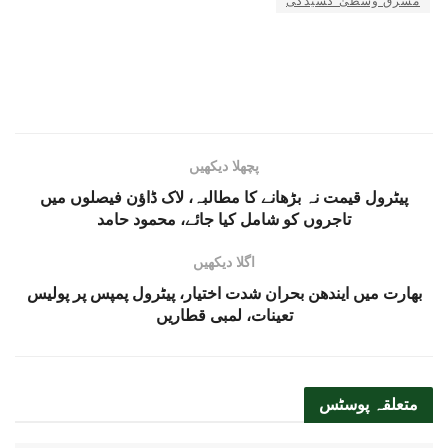
مشرق وسطیٰ کشیدگی
پچھلا دیکھیں
پیٹرول قیمت نہ بڑھانے کا مطالبہ، لاک ڈاؤن فیصلوں میں
تاجروں کو شامل کیا جائے، محمود حامد
اگلا دیکھیں
بھارت میں ایندھن بحران شدت اختیار، پیٹرول پمپس پر پولیس
تعینات، لمبی قطاریں
متعلقہ
پوسٹس