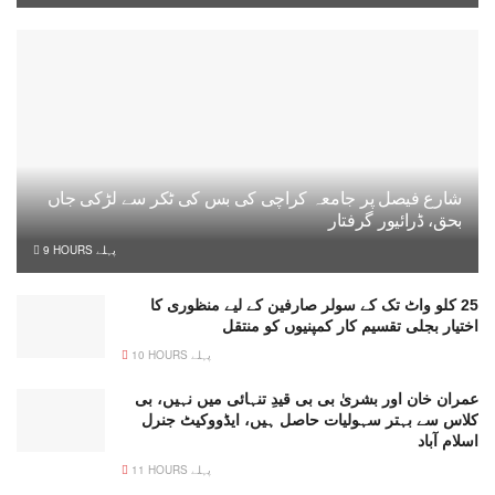
شارع فیصل پر جامعہ کراچی کی بس کی ٹکر سے لڑکی جاں
بحق، ڈرائیور گرفتار
9 HOURS پہلے
25 کلو واٹ تک کے سولر صارفین کے لیے منظوری کا
اختیار بجلی تقسیم کار کمپنیوں کو منتقل
10 HOURS پہلے
عمران خان اور بشریٰ بی بی قیدِ تنہائی میں نہیں، بی
کلاس سے بہتر سہولیات حاصل ہیں، ایڈووکیٹ جنرل
اسلام آباد
11 HOURS پہلے