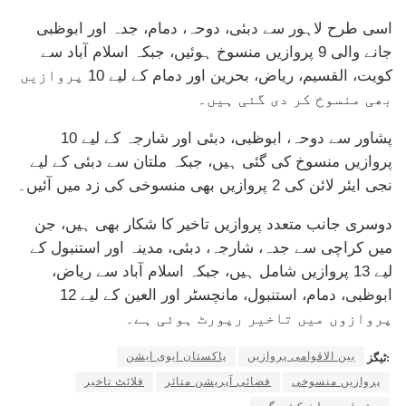
اسی طرح لاہور سے دبئی، دوحہ، دمام، جدہ اور ابوظبی
جانے والی 9 پروازیں منسوخ ہوئیں، جبکہ اسلام آباد سے
کویت، القسیم، ریاض، بحرین اور دمام کے لیے 10 پروازیں
بھی منسوخ کر دی گئی ہیں۔
پشاور سے دوحہ، ابوظبی، دبئی اور شارجہ کے لیے 10
پروازیں منسوخ کی گئی ہیں، جبکہ ملتان سے دبئی کے لیے
نجی ایئر لائن کی 2 پروازیں بھی منسوخی کی زد میں آئیں۔
دوسری جانب متعدد پروازیں تاخیر کا شکار بھی ہیں، جن
میں کراچی سے جدہ، شارجہ، دبئی، مدینہ اور استنبول کے
لیے 13 پروازیں شامل ہیں، جبکہ اسلام آباد سے ریاض،
ابوظبی، دمام، استنبول، مانچسٹر اور العین کے لیے 12
پروازوں میں تاخیر رپورٹ ہوئی ہے۔
بین الاقوامی پروازیں
پاکستان ایوی ایشن
ٹیگز:
پروازیں منسوخی
فضائی آپریشن متاثر
فلائٹ تاخیر