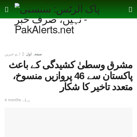
صفحہ اول
اہم خبریں
مشرق وسطیٰ کشیدگی کے باعث
پاکستان سے 46 پروازیں منسوخ،
متعدد تاخیر کا شکار
4 months پہلے