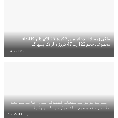
ملکی زرمبادلہ ذخائر میں 3 کروڑ 25 لاکھ ڈالر کا اضافہ،
مجموعی حجم 22 ارب 47 کروڑ ڈالر تک پہنچ گیا
8 HOURS پہلے
آبنائے ہرمز سے متعلق کشیدگی میں اضافے کے بعد
عالمی منڈی میں خام تیل مہنگا ہوگیا
8 HOURS پہلے