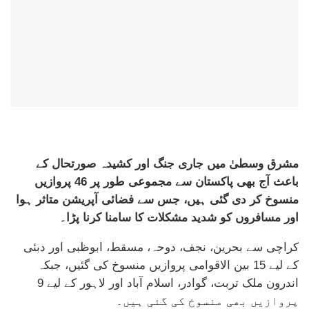
مشرق وسطیٰ میں جاری جنگ اور کشیدہ صورتحال کے
باعث آج بھی پاکستان سے مجموعی طور پر 46 پروازیں
منسوخ کر دی گئی ہیں، جس سے فضائی آپریشن متاثر ہوا
اور مسافروں کو شدید مشکلات کا سامنا کرنا پڑا۔
کراچی سے بحرین، نجف، دوحہ، مسقط، ابوظبی اور دبئی
کے لیے 15 بین الاقوامی پروازیں منسوخ کی گئیں، جبکہ
اندرون ملک تربت، گوادر، اسلام آباد اور لاہور کے لیے 9
پروازیں بھی منسوخ کی گئی ہیں۔