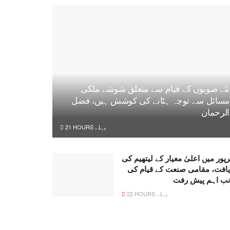
نئے صوبوں کے قیام سے متعلق شوشے ملکی
مسائل سے توجہ ہٹانے کی کوشش ہیں، فضل
الرحمان
21 HOURS پہلے
پور میں اعلیٰ معیار کے لیتھیم کی
یافت، مقامی صنعت کے قیام کی
نب اہم پیش رفت
22 HOURS پہلے