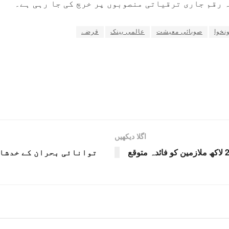
ہ رقم جاری ترقیاتی منصوبوں پر خرچ کی جا رہی ہے۔
نخوا
صوبائی معیشت
عالمی بینک
قرضے
اگلا دیکھیں
توانائی بحران کے خدشات