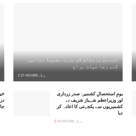
نئے صوبے وفاق کو مزید مضبوط بنائیں
گے، رضا حیات ہراج
21 HOURS پہلے
یومِ استحصالِ کشمیر: صدر زرداری
خیر
اور وزیراعظم شہباز شریف نے
در
کشمیریوں سے یکجہتی کا اعادہ کر
جا
دیا
22 HOURS پہلے