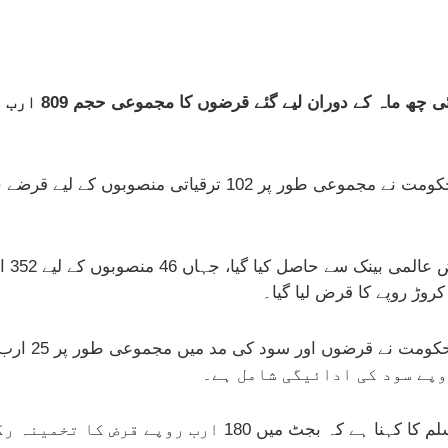
پشاور: خیبرپختون
محکمہ خزانہ کی دستاویزات کے مطابق صوبائی حکومت نے مجموعی
اس حوالے سے مشیر خزانہ خیبرپختونخوا مزمل اسلم کا کہنا ہ