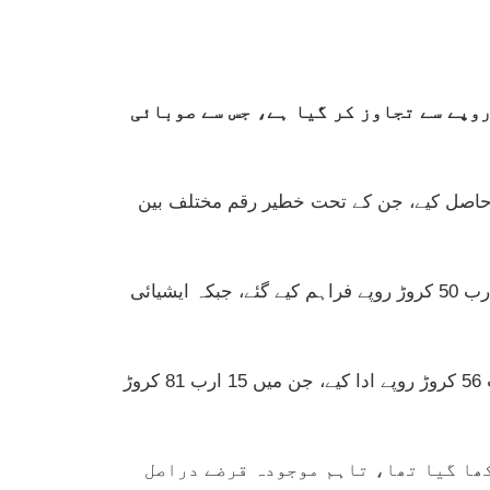
خوا میں رواں مالی سال کے ابتدائی چھ ماہ کے دوران لیے گئے قرضوں کا مجموعی حجم 809 ارب روپے سے تجاوز کر گیا ہے، جس سے صوبائی
 طور پر 102 ترقیاتی منصوبوں کے لیے قرضے حاصل کیے، جن کے تحت خطیر رقم مختلف بین
دستاویزات میں بتایا گیا ہے کہ سب سے زیادہ قرض عالمی بینک سے حاصل کیا گیا، جہاں 46 منصوبوں کے لیے 352 ارب 50 کروڑ روپے فراہم کیے گئے، جبکہ ایشیائی
مزید بتایا گیا ہے کہ جولائی سے دسمبر کے دوران حکومت نے قرضوں اور سود کی مد میں مجموعی طور پر 25 ارب 56 کروڑ روپے ادا کیے، جن میں 15 ارب 81 کروڑ
ے کہ بجٹ میں 180 ارب روپے قرض کا تخمینہ رکھا گیا تھا، تاہم موجودہ قرضے دراصل