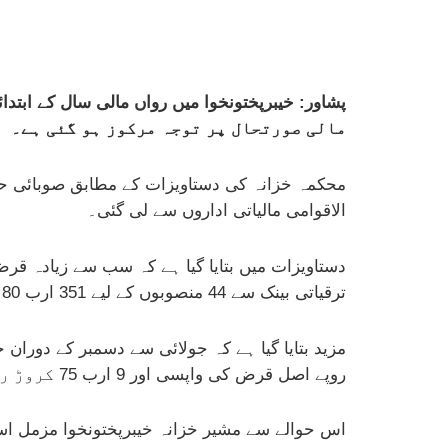
مالی صورتحال پر توجہ مرکوز ہو گئی ہے۔
الاقوامی مالیاتی اداروں سے لی گئی۔
ترقیاتی بینک سے 44 منصوبوں کے لیے 351 ارب 80 کروڑ روپے کا قرض لیا گیا۔
روپے اصل قرض کی واپسی اور 9 ارب 75 کروڑ روپے سود کی ادائیگی شامل ہے۔