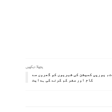
پچھلا دیکھیں
، یورپی کمیشن کی شہریوں کو گھروں سے
کام اور سفر کم کرنے کی ہدایت