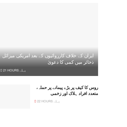
ایران کے خلاف کارروائیوں کے بعد امریکی میزائل
ذخائر میں کمی کا دعویٰ
21 HOURS پہلے
روس کا کیف پر بڑے پیمانے پر حملہ،
متعدد افراد ہلاک اور زخمی
22 HOURS پہلے