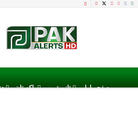
صفحہ اول
تازہ ترین
پاکستان
دن