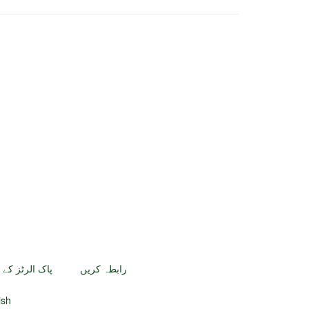
رابطہ کریں
پاک الرٹز کے 
پاک ال