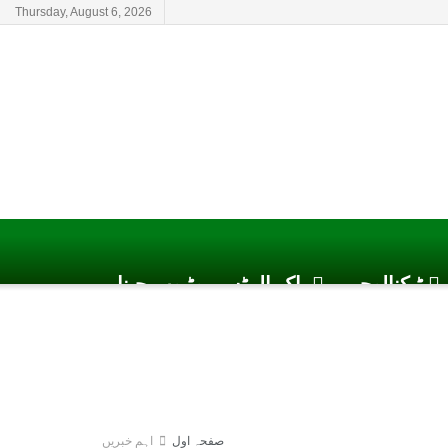
Thursday, August 6, 2026
ٹیکنالوجی
پاک الرٹس یوٹیوب چینل
صفحہ اول
اہم خبریں