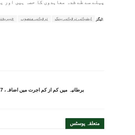
پہلے سے طے شدہ معاہدوں کا حصہ ہیں اور ی
ایشیائی ترقیاتی بینک
ترقیاتی منصوبے
خیبرپختو
ٹیگز:
برطانیہ میں کم از کم اجرت میں اضافہ، 27 لاکھ ملازمین کو فائدہ متوقع
متعلقہ
پوسٹس