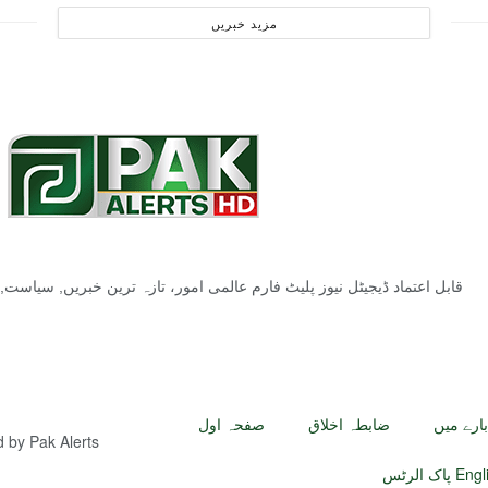
مزید خبریں
قابل اعتماد ڈیجیٹل نیوز پلیٹ فارم عالمی امور، تازہ ترین خبریں, سیاس
بارے میں
ضابطہ اخلاق
صفحہ اول
ed by
Pak Alerts
رٹس English