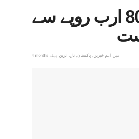
خیبرپختونخوا میں 6 ماہ میں قرضے 809 ارب روپے سے
رست
میں
اہم خبریں
,
پاکستان
,
تازہ ترین
4 months پہلے