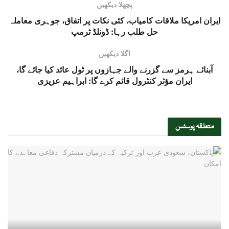
پچھلا دیکھیں
ایران امریکا ملاقات کامیاب، کئی نکات پر اتفاق، جوہری معاملہ
حل طلب رہا: ڈونلڈ ٹرمپ
اگلا دیکھیں
آبنائے ہرمز سے گزرنے والے جہازوں پر ٹول عائد کیا جائے گا،
ایران مؤثر کنٹرول قائم کرے گا: ابراہیم عزیزی
متعلقہ
پوسٹس