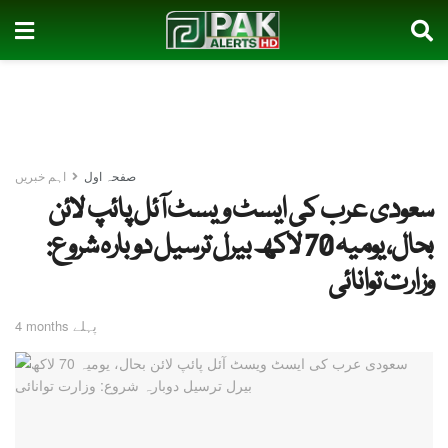
صفحہ اول
اہم خبریں
سعودی عرب کی ایسٹ ویسٹ آئل پائپ لائن
بحال، یومیہ 70 لاکھ بیرل ترسیل دوبارہ شروع:
وزارت توانائی
4 months پہلے