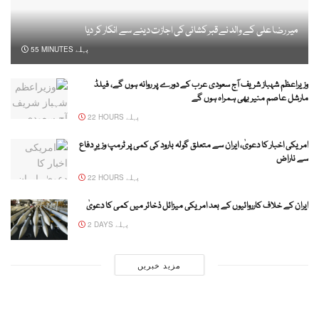
میر رضا علی کے والد نے قبر کشائی کی اجازت دینے سے انکار کر دیا
55 MINUTES پہلے
وزیراعظم شہباز شریف آج سعودی عرب کے دورے پر روانہ ہوں گے، فیلڈ
مارشل عاصم منیر بھی ہمراہ ہوں گے
22 HOURS پہلے
امریکی اخبار کا دعویٰ، ایران سے متعلق گولہ بارود کی کمی پر ٹرمپ وزیرِ دفاع
سے ناراض
22 HOURS پہلے
ایران کے خلاف کارروائیوں کے بعد امریکی میزائل ذخائر میں کمی کا دعویٰ
2 DAYS پہلے
مزید خبریں