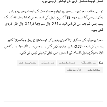
عمل کو جلد مکمل کرنے کی کوشش کر رہے ہیں۔
دوسری جانب سعودی عرب میں پیٹرولیم مصنوعات کی قیمتوں میں رد و بدل
دیکھنے میں آیا ہے، جہاں 98 آکٹین پیٹرول کی قیمت میں نمایاں اضافہ کیا گیا
ہے، جس کے بعد اس کی نئی قیمت 2.94 ریال سے بڑھا کر 3.83 ریال مقرر کر دی
گئی ہے۔
سعودی میڈیا کے مطابق 91 آکٹین پیٹرول کی قیمت 2.18 ریال جبکہ 95 آکٹین
پیٹرول کی قیمت 2.33 ریال پر برقرار رکھی گئی ہے، جس سے ظاہر ہوتا ہے کہ فی
الوقت دیگر پیٹرول اقسام کی قیمتوں میں کوئی تبدیلی نہیں کی گئی۔
آئل پائپ لائن
پیٹرول قیمتیں
تیل پیداوار
خلیجی معیشت
ٹیگز:
سعودی عرب
وزارتِ توانائی