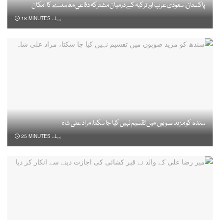
پاکستان، سعودی عرب اور ترکیہ کے درمیان مشترکہ دفاعی معاہدے کا امکان
18 MINUTES پہلے
سندھ کو مزید صوبوں میں تقسیم نہیں کیا جا سکتا، مراد علی شاہ
25 MINUTES پہلے