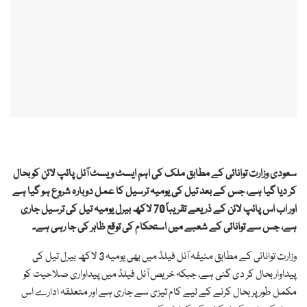
سعودی وزارت توانائی کے مطابق ملک کی اہم ایسٹ ویسٹ آئل پائپ لائن کو بحال
کر دیا گیا ہے، جس کے بعد تیل کی یومیہ ترسیل کا عمل دوبارہ شروع ہو گیا ہے
اور اب اس پائپ لائن کے ذریعے تقریباً 70 لاکھ بیرل یومیہ تیل کی ترسیل جاری
ہے، جس سے توانائی کے شعبے میں استحکام کی توقع ظاہر کی جا رہی ہے۔
وزارت توانائی کے مطابق منیفہ آئل فیلڈ میں بھی یومیہ 3 لاکھ بیرل تیل کی
پیداوار بحال کر دی گئی ہے، جبکہ خریص آئل فیلڈ میں پیداواری صلاحیت کو
مکمل طور پر بحال کرنے کے لیے کام تیزی سے جاری ہے اور متعلقہ ادارے اس