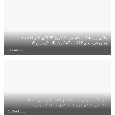
ملکی زرمبادلہ ذخائر میں 3 کروڑ 25 لاکھ ڈالر کا اضافہ،
مجموعی حجم 22 ارب 47 کروڑ ڈالر تک پہنچ گیا
2 DAYS پہلے
آبنائے ہرمز سے متعلق کشیدگی میں اضافے کے بعد
عالمی منڈی میں خام تیل مہنگا ہوگیا
2 DAYS پہلے