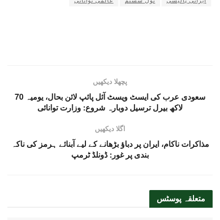
ایرانی پالیسی
ٹول سسٹم
عالمی توانائی
پچھلا دیکھیں
سعودی عرب کی ایسٹ ویسٹ آئل پائپ لائن بحال، یومیہ 70
لاکھ بیرل ترسیل دوبارہ شروع: وزارت توانائی
اگلا دیکھیں
مذاکرات ناکام، ایران پر دباؤ بڑھانے کے لیے آبنائے ہرمز کی ناکہ
بندی پر غور: ڈونلڈ ٹرمپ
متعلقہ
پوسٹس