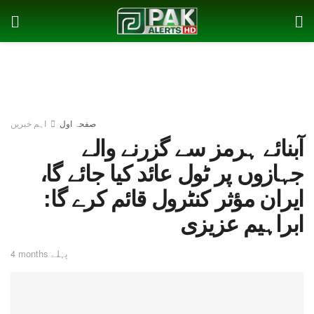
صفحہ اول
اہم خبریں
آبنائے ہرمز سے گزرنے والے
جہازوں پر ٹول عائد کیا جائے گا،
ایران مؤثر کنٹرول قائم کرے گا:
ابراہیم عزیزی
4 months پہلے