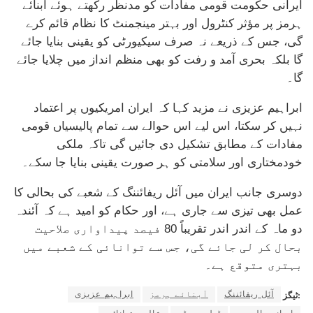
ایرانی حکومت قومی مفادات کو مدنظر رکھتے ہوئے آبنائے
ہرمز پر مؤثر کنٹرول اور بہتر مینجمنٹ کا نظام قائم کرے
گی، جس کے ذریعے نہ صرف سیکیورٹی کو یقینی بنایا جائے
گا بلکہ بحری آمد و رفت کو بھی منظم انداز میں چلایا جائے
گا۔
ابراہیم عزیزی نے مزید کہا کہ ایران امریکیوں پر اعتماد
نہیں کر سکتا، اس لیے اس حوالے سے تمام پالیسیاں قومی
مفادات کے مطابق تشکیل دی جائیں گی تاکہ ملکی
خودمختاری اور سلامتی کو ہر صورت یقینی بنایا جا سکے۔
دوسری جانب ایران میں آئل ریفائننگ کے شعبے کی بحالی کا
عمل بھی تیزی سے جاری ہے، اور حکام کو امید ہے کہ آئندہ
دو ماہ کے اندر اندر تقریباً 80 فیصد پیداواری صلاحیت
بحال کر لی جائے گی، جس سے توانائی کے شعبے میں
بہتری متوقع ہے۔
آئل ریفائننگ
آبنائے ہرمز
ابراہیم عزیزی
ٹیگز: