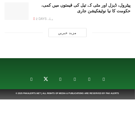
پیٹرول، ڈیزل اور مٹی کے تیل کی قیمتوں میں کمی،
حکومت کا نیا نوٹیفکیشن جاری
2 DAYS پہلے
مزید خبریں
© 2025
PAKALERTS.NET
| ALL RIGHTS OF MEDIA & PUBLICATIONS ARE RESERVED BY
PAK ALERTS