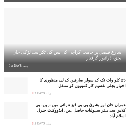
شارع فیصل پر جامعہ کراچی کی بس کی ٹکر سے لڑکی جاں
بحق، ڈرائیور گرفتار
2 DAYS پہلے
25 کلو واٹ تک کے سولر صارفین کے لیے منظوری کا
اختیار بجلی تقسیم کار کمپنیوں کو منتقل
2 DAYS پہلے
عمران خان اور بشریٰ بی بی قیدِ تنہائی میں نہیں، بی
کلاس سے بہتر سہولیات حاصل ہیں، ایڈووکیٹ جنرل
اسلام آباد
2 DAYS پہلے