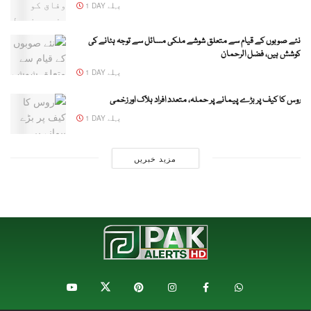
1 DAY پہلے
نئے صوبوں کے قیام سے متعلق شوشے ملکی مسائل سے توجہ ہٹانے کی
کوشش ہیں، فضل الرحمان
1 DAY پہلے
روس کا کیف پر بڑے پیمانے پر حملہ، متعدد افراد ہلاک اور زخمی
1 DAY پہلے
مزید خبریں