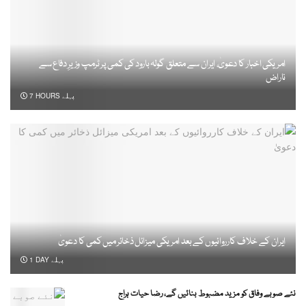
امریکی اخبار کا دعویٰ، ایران سے متعلق گولہ بارود کی کمی پر ٹرمپ وزیرِ دفاع سے
ناراض
7 HOURS پہلے
ایران کے خلاف کارروائیوں کے بعد امریکی میزائل ذخائر میں کمی کا دعویٰ
1 DAY پہلے
نئے صوبے وفاق کو مزید مضبوط بنائیں گے، رضا حیات ہراج