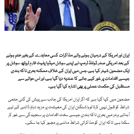
ایران اور امریکا کے درمیان ہونے والے مذاکرات کسی معاہدے کے بغیر ختم ہونے
کے بعد امریکی صدر ڈونلڈ ٹرمپ نے اپنے سوشل میڈیا پلیٹ فارم ٹروتھ سوشل پر
ایک مضمون شیئر کیا ہے، جس میں ایران کے خلاف ممکنہ بحری ناکہ بندی
جیسے اقدامات پر غور کیے جانے کا عندیہ دیا گیا ہے، اور اس حوالے سے
مستقبل کی حکمت عملی پر بھی اشارہ کیا گیا ہے۔
مضمون میں کہا گیا ہے کہ اگر ایران امریکا کی جانب سے پیش کی گئی حتمی
شرائط کو قبول نہیں کرتا تو واشنگٹن ایران کی معیشت پر مزید دباؤ ڈالنے کے لیے
آبنائے ہرمز میں بحری ناکہ بندی جیسے سخت اقدامات پر سنجیدگی سے غور کر
سکتا ہے، تاکہ ایران کو مذاکراتی شرائط ماننے پر مجبور کیا جا سکے۔