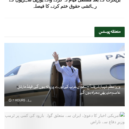
رہائشی حقوق ختم کرنے کا فیصلہ
متعلقہ
پوسٹس
وزیراعظم شہباز شریف آج سعودی عرب کے دورے پر روانہ ہوں گے، فیلڈ مارشل
عاصم منیر بھی ہمراہ ہوں گے
7 HOURS پہلے