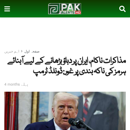
صفحہ اول
اہم خبریں
مذاکرات ناکام، ایران پر دباؤ بڑھانے کے لیے آبنائے
ہرمز کی ناکہ بندی پر غور: ڈونلڈ ٹرمپ
4 months پہلے