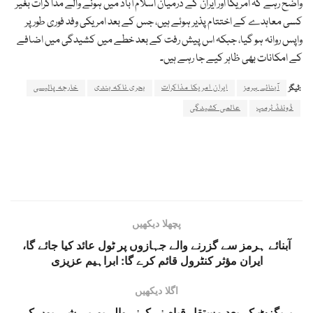
واضح رہے کہ امریکا اور ایران کے درمیان اسلام آباد میں ہونے والے مذاکرات بغیر
کسی معاہدے کے اختتام پذیر ہوئے ہیں، جس کے بعد امریکی وفد فوری طور پر
واپس روانہ ہو گیا، جبکہ اس پیش رفت کے بعد خطے میں کشیدگی میں اضافے
کے امکانات بھی ظاہر کیے جا رہے ہیں۔
آبنائے ہرمز
ایران امریکا مذاکرات
بحری ناکہ بندی
خارجہ پالیسی
ٹیگز:
ڈونلڈ ٹرمپ
عالمی کشیدگی
پچھلا دیکھیں
آبنائے ہرمز سے گزرنے والے جہازوں پر ٹول عائد کیا جائے گا،
ایران مؤثر کنٹرول قائم کرے گا: ابراہیم عزیزی
اگلا دیکھیں
بریگزٹ کے بعد مستقل قیام نہ کرنے والے یورپی شہریوں کے