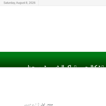
Saturday, August 8, 2026
ٹیکنالوجی
پاک الرٹس یوٹیوب چینل
صفحہ اول
اہم خبریں