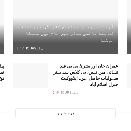
آبنائے ہرمز سے متعلق کشیدگی میں اضافے
کے بعد عالمی منڈی میں خام تیل مہنگا
ہوگیا
17 HOURS پہلے
عمران خان اور بشریٰ بی بی قیدِ
پیٹ
تنہائی میں نہیں، بی کلاس سے بہتر
قی
سہولیات حاصل ہیں، ایڈووکیٹ
نو
جنرل اسلام آباد
19 HOURS پہلے
مزید خبریں