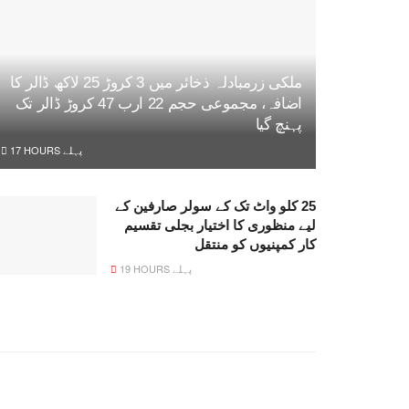
ملکی زرمبادلہ ذخائر میں 3 کروڑ 25 لاکھ ڈالر کا
اضافہ، مجموعی حجم 22 ارب 47 کروڑ ڈالر تک
پہنچ گیا
17 HOURS پہلے
25 کلو واٹ تک کے سولر صارفین کے
لیے منظوری کا اختیار بجلی تقسیم
کار کمپنیوں کو منتقل
19 HOURS پہلے