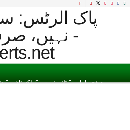
صفحہ اول
تازہ ترین
پاکستان
دن