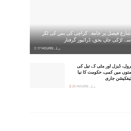
شارع فیصل پر جامعہ کراچی کی بس کی ٹکر
سے لڑکی جاں بحق، ڈرائیور گرفتار
17 HOURS پہلے
رول، ڈیزل اور مٹی کے تیل کی
متوں میں کمی، حکومت کا نیا
ٹیفکیشن جاری
20 HOURS پہلے