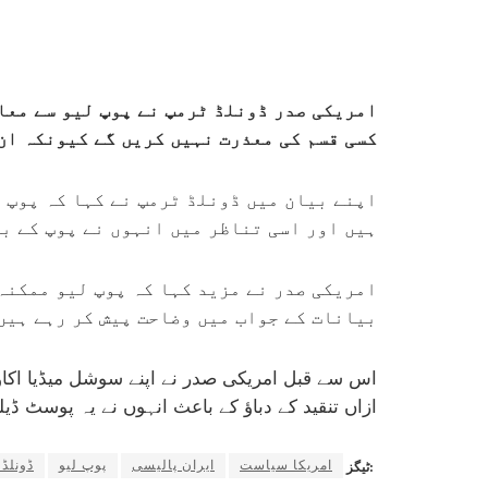
امریکی صدر ڈونلڈ ٹرمپ نے پوپ لیو سے معا
کسی قسم کی معذرت نہیں کریں گے کیونکہ ان 
اپنے بیان میں ڈونلڈ ٹرمپ نے کہا کہ پوپ 
ہیں اور اسی تناظر میں انہوں نے پوپ کے بی
امریکی صدر نے مزید کہا کہ پوپ لیو ممکنہ 
بیانات کے جواب میں وضاحت پیش کر رہے ہیں
اس سے قبل امریکی صدر نے اپنے سوشل میڈیا اکاؤ
ازاں تنقید کے دباؤ کے باعث انہوں نے یہ پوسٹ ڈی
امریکا سیاست
ایران پالیسی
پوپ لیو
ڈونلڈ
ٹیگز: