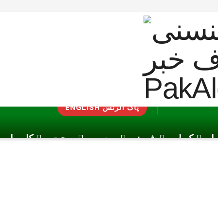
ENGLISH پاک الرٹس
یا
کھیل
شوبز
موسم
صحت
کاروبار