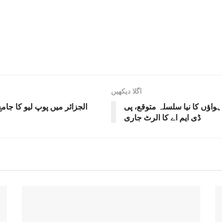
اگلا دیکھیں
ارشوں اور تیز ہواؤں کا نیا سلسلہ متوقع، پی
الجزائر میں پوپ لیو کا جا
ڈی ایم اے کا الرٹ جاری