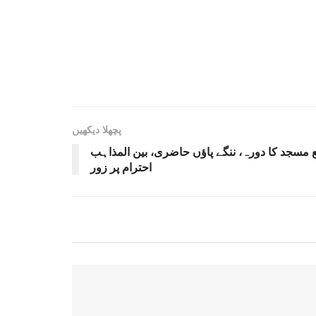
پچھلا دیکھیں
مع مسجد کا دورہ، ننگے پاؤں حاضری، بین المذاہب
احترام پر زور