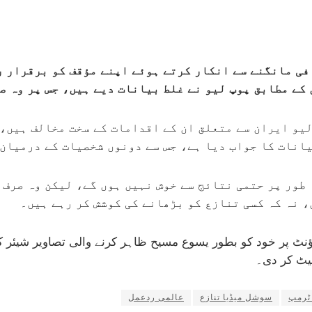
فی مانگنے سے انکار کرتے ہوئے اپنے مؤقف کو برقرار ر
کے مطابق پوپ لیو نے غلط بیانات دیے ہیں، جس پر وہ ص
لیو ایران سے متعلق ان کے اقدامات کے سخت مخالف ہیں،
انات کا جواب دیا ہے، جس سے دونوں شخصیات کے درمیان 
طور پر حتمی نتائج سے خوش نہیں ہوں گے، لیکن وہ صرف 
، نہ کہ کسی تنازع کو بڑھانے کی کوشش کر رہے ہیں۔
نٹ پر خود کو بطور یسوع مسیح ظاہر کرنے والی تصاویر شیئر کی
لیٹ کر دی۔
 ٹرمپ
سوشل میڈیا تنازع
عالمی ردعمل