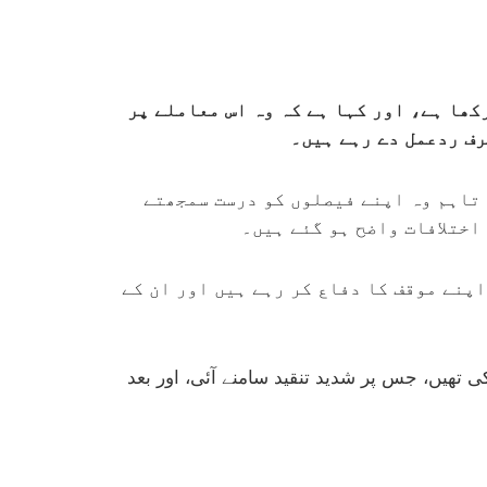
کھا ہے، اور کہا ہے کہ وہ اس معاملے پر
رف ردعمل دے رہے ہیں۔
 تاہم وہ اپنے فیصلوں کو درست سمجھتے
اختلافات واضح ہو گئے ہیں۔
اپنے موقف کا دفاع کر رہے ہیں اور ان کے
 تھیں، جس پر شدید تنقید سامنے آئی، اور بعد