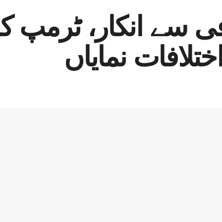
ی سے انکار، ٹرمپ کا
ختلافات نمایاں