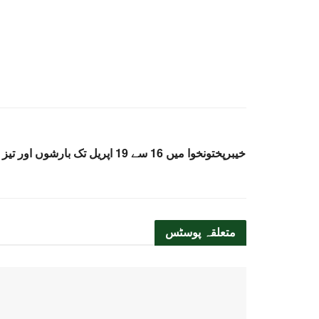
خیبرپختونخوا میں 16 سے 19 اپریل تک ب
متعلقہ
پوسٹس