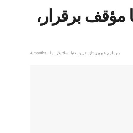
 مؤقف برقرار،
میں
اہم خبریں
,
تازہ ترین
,
دنیا
,
سلائیڈر
4 months پہلے