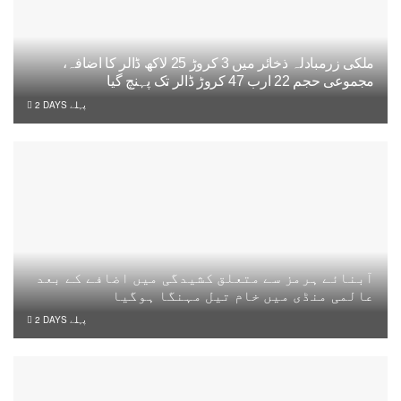
ملکی زرمبادلہ ذخائر میں 3 کروڑ 25 لاکھ ڈالر کا اضافہ،
مجموعی حجم 22 ارب 47 کروڑ ڈالر تک پہنچ گیا
2 DAYS پہلے
آبنائے ہرمز سے متعلق کشیدگی میں اضافے کے بعد
عالمی منڈی میں خام تیل مہنگا ہوگیا
2 DAYS پہلے