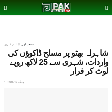
صفحہ اول
اہم خبریں
شاہراہ بھٹو پر مسلح ڈاکوؤں کی
واردات، شہری سے 25 لاکھ روپے
لوٹ کر فرار
4 months پہلے