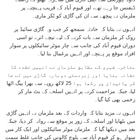
ڈیفنس جا رہے تھے، اور قیوم آباد کے قریب پہنچنے پر
ملزمان نے پیچھے سے ان کی گاڑی کو ٹکر ماری۔
انہوں نے بتایا کہ حادثہ سمجھ کر جب وہ گاڑی سائیڈ پر
روک کر ملزمان سے بات کرنے کے لیے نیچے اترے تو اسی
دوران قیوم آباد کی جانب سے چار موٹر سائیکلوں پر سوار
افراد موقع پر پہنچے اور انہیں یرغمال بنا لیا۔
متاثرہ شہری کے مطابق ملزمان نے انہیں تشدد کا
نشانہ بنایا اور زبردستی دوبارہ گاڑی میں لے جا
کر پائیدان پر رکھا ہوا 25 لاکھ روپے سے بھرا بیگ اٹھا
لیا، جبکہ مزاحمت کرنے پر انہیں اسلحے کے بٹ مار کر
زخمی بھی کیا گیا۔
انہوں نے مزید بتایا کہ واردات کے بعد ملزمان نے انہیں گاڑی
میں بٹھایا اور اسلحے کے زور پر موقع سے روانہ کر دیا، جبکہ
بعد میں دیکھا گیا کہ ملزمان موٹر سائیکلوں اور ایک کار میں
سوار ہو کر قیوم آباد سے بلوچ کالونی کی جانب غلط سمت