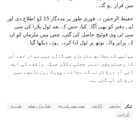
میں فرار ہو گئے۔
حفیظ الرحمٰن نے فوری طور پر مددگار 15 کو اطلاع دی اور
اپنے دفتر کو بھی آگاہ کیا، جس کے بعد ٹول پلازا کی سی
سی ٹی وی فوٹیج حاصل کی گئی، جس میں ملزمان کو ان
کے برابر والے بوتھ پر ٹول ادا کرتے ہوئے دیکھا گیا۔
پولیس کے مطابق ملزمان جس گاڑی میں سوار تھے اس
کا رجسٹریشن نمبر جعلی نکلا، جبکہ واقعے کی ایف
آئی آر درج کرنے کے بجائے رپورٹ روزنامچے میں
درج کر لی گئی ہے۔
پولیس
ڈکیتی
سی سی ٹی وی
شاہراہِ بھٹو
شہری
ٹیگز:
کراچی