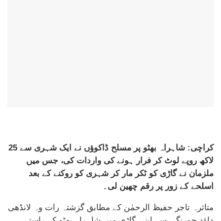
کراچی: شاہراہ بھٹو پر مسلح ڈاکوؤں نے ایک شہری سے 25
لاکھ روپے لوٹ کر فرار ہونے کی واردات کی، جس میں
ملزمان نے گاڑی کو ٹکر مار کر شہری کو روکنے کے بعد
اسلحے کے زور پر رقم چھین لی۔
متاثرہ تاجر حفیظ الرحمٰن کے مطابق گزشتہ رات وہ لانڈھی
داؤد چورنگی سے اپنی گاڑی میں شاہراہ بھٹو کے راستے