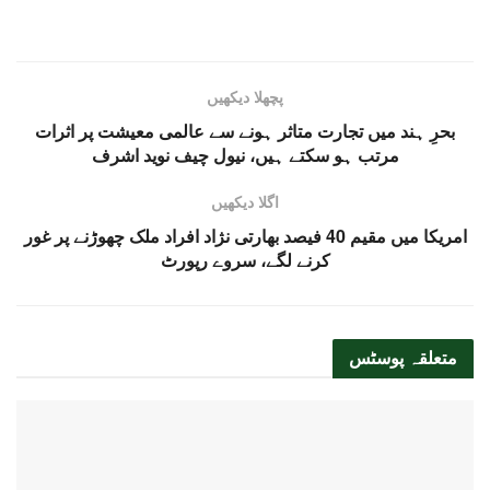
پچھلا دیکھیں
بحرِ ہند میں تجارت متاثر ہونے سے عالمی معیشت پر اثرات
مرتب ہو سکتے ہیں، نیول چیف نوید اشرف
اگلا دیکھیں
امریکا میں مقیم 40 فیصد بھارتی نژاد افراد ملک چھوڑنے پر غور
کرنے لگے، سروے رپورٹ
متعلقہ
پوسٹس