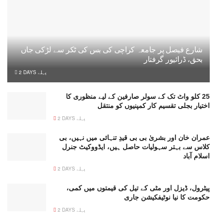
شارع فیصل پر جامعہ کراچی کی بس کی ٹکر سے لڑکی جاں
بحق، ڈرائیور گرفتار
2 DAYS پہلے
25 کلو واٹ تک کے سولر صارفین کے لیے منظوری کا
اختیار بجلی تقسیم کار کمپنیوں کو منتقل
2 DAYS پہلے
عمران خان اور بشریٰ بی بی قیدِ تنہائی میں نہیں، بی
کلاس سے بہتر سہولیات حاصل ہیں، ایڈووکیٹ جنرل
اسلام آباد
2 DAYS پہلے
پیٹرول، ڈیزل اور مٹی کے تیل کی قیمتوں میں کمی،
حکومت کا نیا نوٹیفکیشن جاری
2 DAYS پہلے