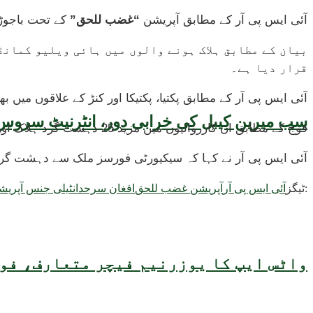
آئی ایس پی آر کے مطابق آپریشن
“غضب للحق”
کے تحت باجوڑ میں ا
بیان کے مطابق ہلاک ہونے والوں میں ہائی ویلیو کمانڈر
قرار دیا ہے۔
آئی ایس پی آر کے مطابق پکتیا، پکتیکا اور کنڑ کے علاقوں میں 
سب میرین کیبل کی خرابی دور، انٹرنیٹ سروس 
فوج کے مطابق ان کارروائیوں میں مزید 25 دہشت گرد ہلاک اور متعدد زخمی ہوئے، جبکہ دہشت گردوں کے زیر استعمال اسلحہ اور بارودی مواد کے ذخائر بھی تباہ کر دیے گئے۔
آئی ایس پی آر نے کہا کہ سیکیورٹی فورسز ملک سے دہشت گردی 
ٹیگز:
آئی ایس پی آر
آپریشن غضب للحق
افغان سرحد
انٹیلی جنس آپریش
واٹس ایپ کا یوزرنیم فیچر متعارف، فون