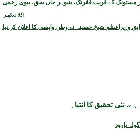
پر مستونگ کے قریب فائرنگ، شوہر جاں بحق، بیوی زخمی
اگلا دیکھیں
ق وزیراعظم شیخ حسینہ نے وطن واپسی کا اعلان کر دیا
ولہ بارود