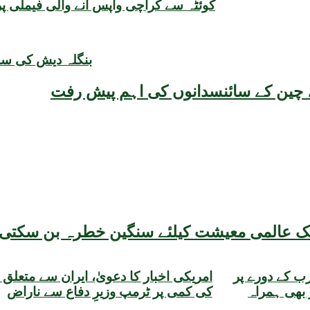
کوئٹہ سے کراچی واپس آنے والی فیملی 
بنگلہ دیش کی ساب
یقہ، چین کے سائنسدانوں کی اہم پیش رفت
 کے دورے پر
امریکی اخبار کا دعویٰ، ایران سے متعلق گ
 بھی ہمراہ
کی کمی پر ٹرمپ وزیرِ دفاع سے ناراض