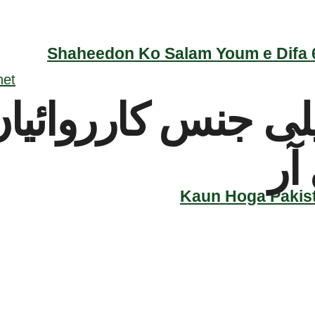
Shaheedon Ko Salam Youm e Difa 6
آر
Kaun Hoga Pakist