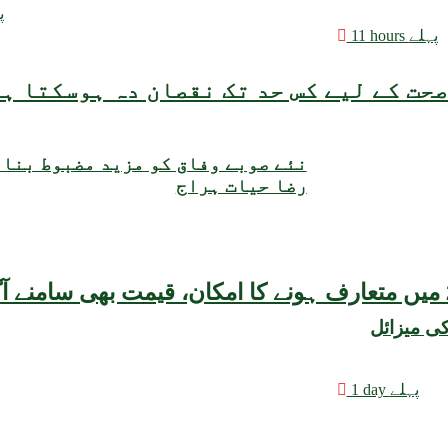
11
11 hours پہلے
حت کے لیے کس حد تک نقصان دہ ہوسکتا ہ
نئے صوبے وفاق کو مزید مضبوط بنا
رضا حیات ہراج
کی میزائل
1 day پہلے