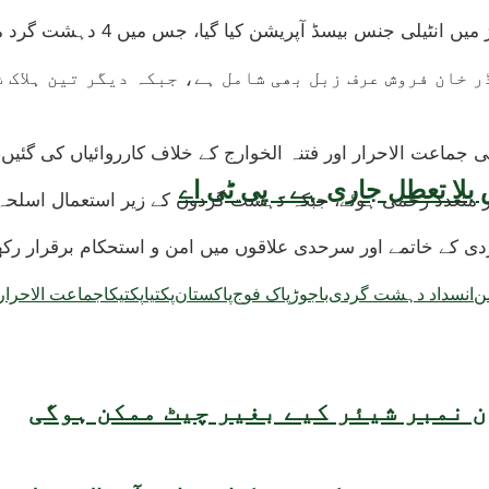
نٹیلی جنس بیسڈ آپریشن کیا گیا، جس میں 4 دہشت گرد مارے گئے۔
 خان فروش عرف زبل بھی شامل ہے، جبکہ دیگر تین ہلاک ش
بھی جماعت الاحرار اور فتنہ الخوارج کے خلاف کارروائیاں کی گئیں
بلا تعطل جاری ہے۔ پی ٹی اے
کے خاتمے اور سرحدی علاقوں میں امن و استحکام برقرار رکھنے
ن
انسداد دہشت گردی
باجوڑ
پاک فوج
پاکستان
پکتیا
پکتیکا
جماعت الاحرار
 نمبر شیئر کیے بغیر چیٹ ممکن ہوگی