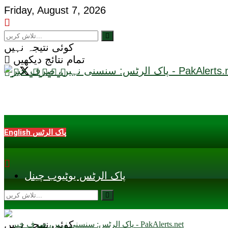
Friday, August 7, 2026
کوئی نتیجہ نہیں
تمام نتائج دیکھیں
English پاک الرٹس
پاک الرٹس یوٹیوب چینل
کوئی نتیجہ نہیں