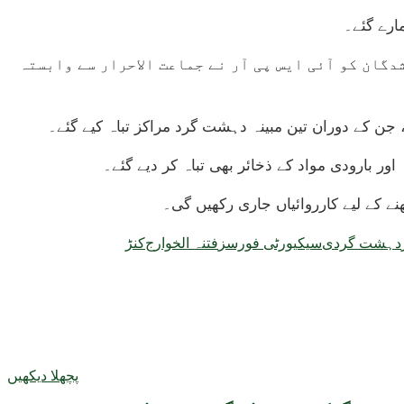
دگان کو آئی ایس پی آر نے جماعت الاحرار سے وابستہ
، جن کے دوران تین مبینہ دہشت گرد مراکز تباہ کیے گئے۔
 کے لیے کارروائیاں جاری رکھیں گی۔
دہشت گردی
سیکیورٹی فورسز
فتنہ الخوارج
کنڑ
پچھلا دیکھیں