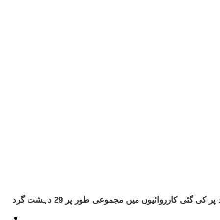
پاک فوج کے شعبۂ تعلقات عامہ (آئی ایس پی آر) کے مطابق پاکستان اور افغانستان کی سرحدی علاقوں میں انٹیلی جنس کی بنیاد پر کی گئی کارروائیوں میں مجموعی طور پر 29 دہشت گرد
ٹیکنالوجی