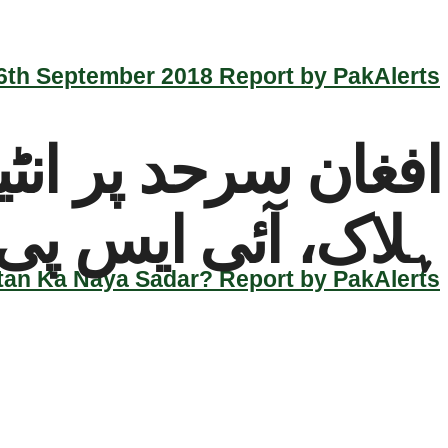
th September 2018 Report by PakAlerts
ہلاک، آئی ایس پی 
an Ka Naya Sadar? Report by PakAlerts