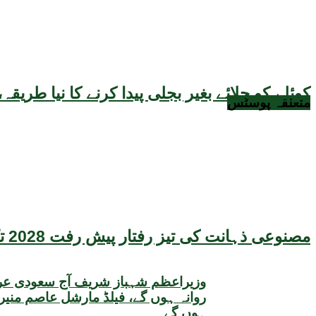
کوئلے کو جلائے بغیر بجلی پیدا کرنے کا نیا طر
متعلقہ
پوسٹس
مصنوعی ذہانت کی تیز رفتار پیش رفت 2028 تک عالمی معیشت کیلئے سنگین خطرہ بن سکتی ہے، نئی تحقیق کا انتباہ
وزیراعظم شہباز شریف آج سعودی عرب
روانہ ہوں گے، فیلڈ مارشل عاصم منیر
ہوں گے