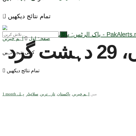
تمام نتائج دیکھیں
صفحہ اول
اہم خبریں
افغان سرحد پر انٹیلی جنس کارروائیاں، 29 دہشت گرد
کوئی نتیجہ نہیں
تمام نتائج دیکھیں
میں
اہم خبریں
,
پاکستان
,
تازہ ترین
,
سلائیڈر
1 month پہلے