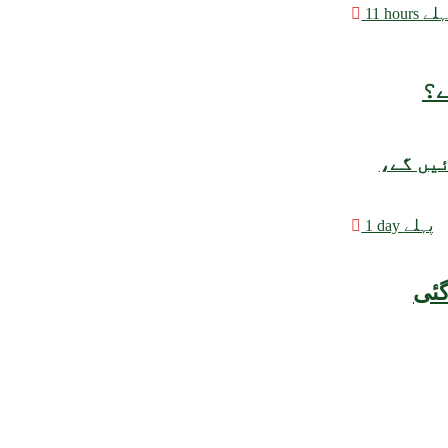
 hours پہلے
ے؟
ئیں گے،
1 day پہلے