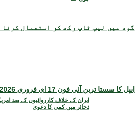
گود میں لیپ ٹاپ رکھ کر استعمال کرنا ص
ایپل کا سستا ترین آئی فون 17 ای فروری 2026 میں متعارف ہونے کا امکان، قیمت بھی سامنے آگئی
ایران کے خلاف کارروائیوں کے بعد امری
ذخائر میں کمی کا دعویٰ