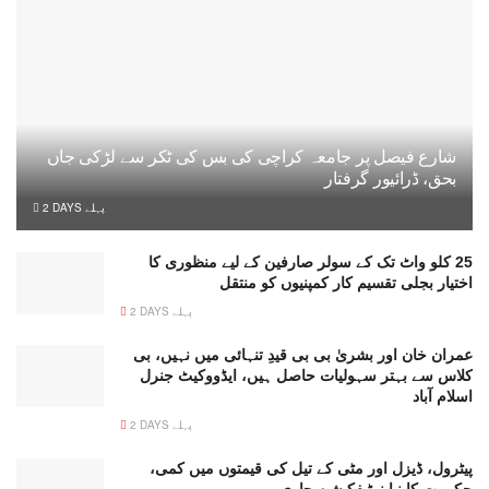
شارع فیصل پر جامعہ کراچی کی بس کی ٹکر سے لڑکی جاں
بحق، ڈرائیور گرفتار
2 DAYS پہلے
25 کلو واٹ تک کے سولر صارفین کے لیے منظوری کا
اختیار بجلی تقسیم کار کمپنیوں کو منتقل
2 DAYS پہلے
عمران خان اور بشریٰ بی بی قیدِ تنہائی میں نہیں، بی
کلاس سے بہتر سہولیات حاصل ہیں، ایڈووکیٹ جنرل
اسلام آباد
2 DAYS پہلے
پیٹرول، ڈیزل اور مٹی کے تیل کی قیمتوں میں کمی،
حکومت کا نیا نوٹیفکیشن جاری