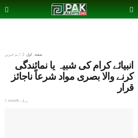
صفحہ اول
اہم خبریں
انبیائے کرام کی شبیہ یا نمائندگی
کرنے والا بصری مواد شرعاً ناجائز
قرار
1 month پہلے