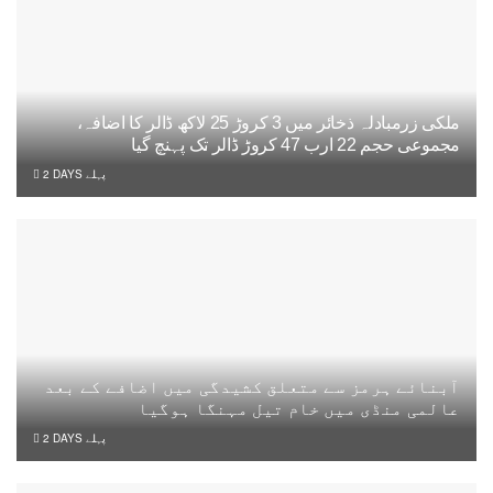
ملکی زرمبادلہ ذخائر میں 3 کروڑ 25 لاکھ ڈالر کا اضافہ،
مجموعی حجم 22 ارب 47 کروڑ ڈالر تک پہنچ گیا
2 DAYS پہلے
آبنائے ہرمز سے متعلق کشیدگی میں اضافے کے بعد
عالمی منڈی میں خام تیل مہنگا ہوگیا
2 DAYS پہلے