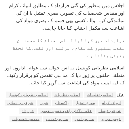
اجلاس میں منظور کی گئی قرارداد کے مطابق انبیائے کرام
اور مقدس شخصیات کی تصویر، بصری تمثیل یا ان کی
نمائندگی کرنے والے کسی بھی قسم کے بصری مواد کی
اشاعت سے مکمل اجتناب کیا جانا چاہیے۔
قرارداد میں کہا گیا کہ اس اقدام کا مقصد ان
مقدس ہستیوں کے مقام، مرتبے اور تقدس کا تحفظ
یقینی بنانا ہے۔
اسلامی نظریاتی کونسل نے اس حوالے سے عوام، اداروں اور
متعلقہ حلقوں پر زور دیا کہ مذہبی تقدس کو برقرار رکھنے
کے لیے ایسے مواد کی اشاعت سے گریز کیا جائے۔
اسلامی تعلیمات
اسلامی نظریات
اسلامی نظریاتی کونسل
ٹیگز:
انبیائے کرام
بصری تمثیل
پاکستان
شبیہ
شرعی رہنمائی
شرعی فیصلہ
علامہ ڈاکٹر راغب حسین نعیمی
قرارداد
قومی خبریں
مذہبی امور
مذہبی تقدس
مقدس شخصیات