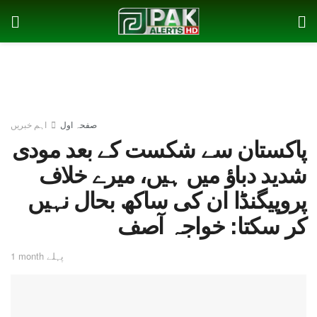
صفحہ اول
اہم خبریں
پاکستان سے شکست کے بعد مودی
شدید دباؤ میں ہیں، میرے خلاف
پروپیگنڈا ان کی ساکھ بحال نہیں
کر سکتا: خواجہ آصف
1 month پہلے