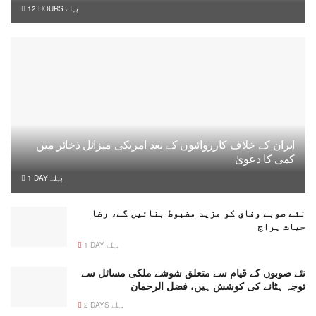
12 HOURS پہلے
ایران کے خلاف کارروائیوں کے بعد امریکی میزائل ذخائر میں
کمی کا دعویٰ
1 DAY پہلے
نئے صوبے وفاق کو مزید مضبوط بنائیں گے، رضا
حیات ہراج
1 DAY پہلے
نئے صوبوں کے قیام سے متعلق شوشے ملکی مسائل سے
توجہ ہٹانے کی کوشش ہیں، فضل الرحمان
2 DAYS پہلے