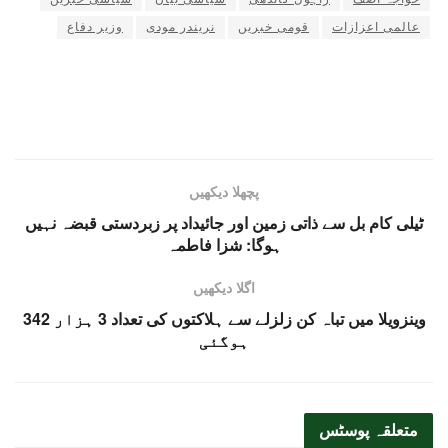
عالمی اعزازات
قومی خبریں
نریندر مودی
وزیر دفاع
پچھلا دیکھیں
ٹیلی کام بل سے ذاتی زمین اور جائیداد پر زبردستی قبضہ نہیں
ہوگا: شزا فاطمہ
اگلا دیکھیں
وینزویلا میں تباہ کن زلزلے سے ہلاکتوں کی تعداد 3 ہزار 342
ہوگئی
متعلقہ
پوسٹس