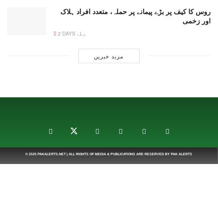
روس کا کیف پر بڑے پیمانے پر حملہ، متعدد افراد ہلاک
اور زخمی
2 DAYS پہلے
مزید خبریں
© 2025
PAKALERTS.NET
| ALL RIGHTS OF MEDIA & PUBLICATIONS ARE RESERVED BY
PAK ALERTS