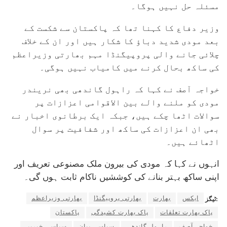
مسئلہ حل نہیں ہوگا۔
وزیر دفاع کا کہنا تھا کہ پاکستان سے شکست کے
بعد مودی شدید دباؤ کا شکار ہیں اور ان کے خلاف
چلائی جانے والی پروپیگنڈا مہم بھارتی وزیراعظم
کی ساکھ بحال کرنے میں کامیاب نہیں ہوگی۔
خواجہ آصف نے کہا کہ راہول گاندھی بھی نریندر
مودی کو ملنے والے بین الاقوامی اعزازات پر
سوالات اٹھا چکے ہیں، جبکہ ایک برطانوی اخبار نے
بھی ان اعزازات کی ساکھ اور شفافیت پر سوال
اٹھائے ہیں۔
انہوں نے کہا کہ مودی کی بیرون ملک مصنوعی تعریف اور
اپنی ساکھ بہتر بنانے کی کوششیں ناکام ثابت ہوں گی۔
ایکس
بھارت
بھارتی پروپیگنڈا
بھارتی وزیراعظم
ٹیگز:
پاک بھارت تعلقات
پاک بھارت کشیدگی
پاکستان
خواجہ آصف
راہول گاندھی
سیاسی بیان
سیاسی خبریں