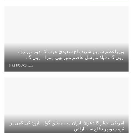
وزیراعظم شہباز شریف آج سعودی عرب کے دورے پر روانہ
ہوں گے، فیلڈ مارشل عاصم منیر بھی ہمراہ ہوں گے
12 HOURS پہلے
امریکی اخبار کا دعویٰ، ایران سے متعلق گولہ بارود کی کمی پر
ٹرمپ وزیرِ دفاع سے ناراض