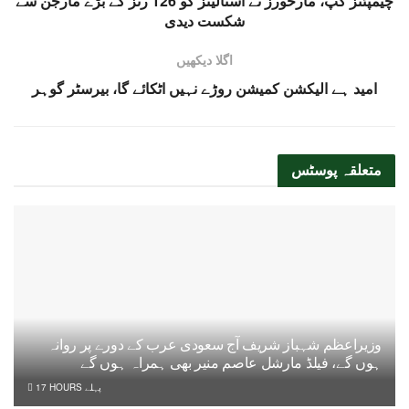
چیمپئنز کپ، مارخورز نے اسٹالینز کو 126 رنز کے بڑے مارجن سے
شکست دیدی
اگلا دیکھیں
امید ہے الیکشن کمیشن روڑے نہیں اٹکائے گا، بیرسٹر گوہر
متعلقہ
پوسٹس
وزیراعظم شہباز شریف آج سعودی عرب کے دورے پر روانہ
ہوں گے، فیلڈ مارشل عاصم منیر بھی ہمراہ ہوں گے
17 HOURS پہلے