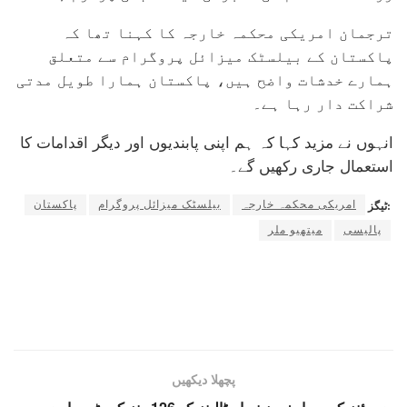
ترجمان امریکی محکمہ خارجہ کا کہنا تھا کہ
پاکستان کے بیلسٹک میزائل پروگرام سے متعلق
ہمارے خدشات واضح ہیں، پاکستان ہمارا طویل مدتی
شراکت دار رہا ہے۔
انہوں نے مزید کہا کہ ہم اپنی پابندیوں اور دیگر اقدامات کا
استعمال جاری رکھیں گے۔
امریکی محکمہ خارجہ
بیلسٹک میزائل پروگرام
پاکستان
ٹیگز:
پالیسی
میتھیو ملر
پچھلا دیکھیں