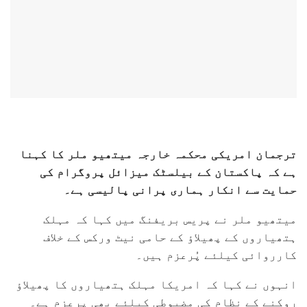
ترجمان امریکی محکمہ خارجہ میتھیو ملر کا کہنا
ہے کہ پاکستان کے بیلسٹک میزائل پروگرام کی
حمایت سے انکار ہماری پرانی پالیسی ہے۔
میتھیو ملر نے پریس بریفنگ میں کہا کہ مہلک
ہتھیاروں کے پھیلاؤ کے حامی نیٹ ورکس کے خلاف
کارروائی کیلئے پُرعزم ہیں۔
انہوں نے کہا کہ امریکا مہلک ہتھیاروں کا پھیلاؤ
روکنے کے نظام کی مضبوطی کیلئے بھی پرعزم ہے۔