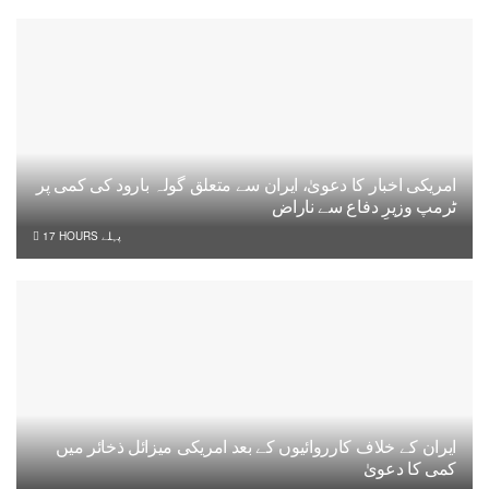
امریکی اخبار کا دعویٰ، ایران سے متعلق گولہ بارود کی کمی پر
ٹرمپ وزیرِ دفاع سے ناراض
17 HOURS پہلے
ایران کے خلاف کارروائیوں کے بعد امریکی میزائل ذخائر میں
کمی کا دعویٰ