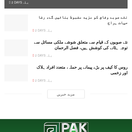
2 DAYS پہلے
نئے صوبے وفاق کو مزید مضبوط بنائیں گے، رضا
حیات ہراج
2 DAYS پہلے
نئے صوبوں کے قیام سے متعلق شوشے ملکی مسائل سے
توجہ ہٹانے کی کوشش ہیں، فضل الرحمان
2 DAYS پہلے
روس کا کیف پر بڑے پیمانے پر حملہ، متعدد افراد ہلاک
اور زخمی
2 DAYS پہلے
مزید خبریں