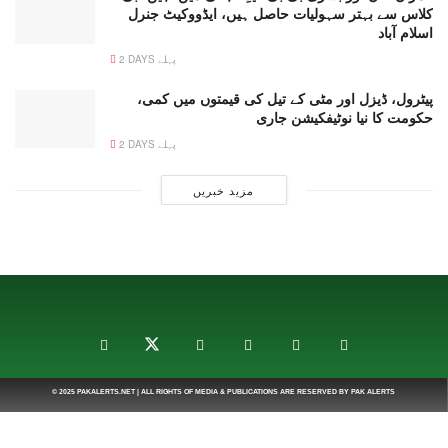
کلاس سے بہتر سہولیات حاصل ہیں، ایڈووکیٹ جنرل
اسلام آباد
2 DAYS پہلے
پیٹرول، ڈیزل اور مٹی کے تیل کی قیمتوں میں کمی،
حکومت کا نیا نوٹیفکیشن جاری
2 DAYS پہلے
مزید خبریں
© 2025
PAKALERTS.NET
| ALL RIGHTS OF MEDIA & PUBLICATIONS ARE RESERVED BY
PAK ALERTS