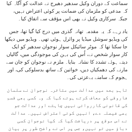
سماعت کے دوران وکیل سدھیر دھیرج نے عدالت کو آگاہ کیا
کہ مدعی کو ملزمان کی ضمانت پر کوئی اعتراض نہیں،
جبکہ سرکاری وکیل نے بھی اس مؤقف سے اتفاق کیا۔
یاد رہے کہ یہ مقدمہ تھانہ گذری میں درج کیا گیا تھا، جس
کی ویڈیو سوشل میڈیا پر وائرل ہوئی تھی۔ ویڈیو میں دیکھا
جا سکتا تھا کہ موٹر سائیکل سوار نوجوان سدھیر کو ایک
کار سوار شخص نے، اُس کی بہن کی موجودگی میں، گالیاں
دیتے ہوئے تشدد کا نشانہ بنایا۔ ملزم نے نوجوان کو جان سے
مارنے کی دھمکیاں دیں، خواتین کے ساتھ بدسلوکی کی، اور
ہجوم کے سامنے بےعزتی کی۔
تاہم بعد میں عدالت میں متاثرہ نوجوان نے سلمان
فاروقی کو معاف کرتے ہوئے کہا کہ وہ کسی بھی قسم
کی قانونی کارروائی نہیں چاہتے اور عدالت جو
بھی فیصلہ دے، انہیں کوئی اعتراض نہیں۔ عدالت
نے اس موقع پر دریافت کیا کہ کیا نوجوان کسی
دباؤ میں تو نہیں، جس پر اس نے واضح طور پر بیان