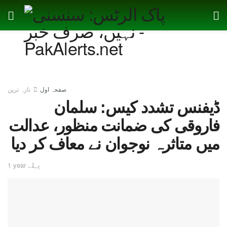
صفحہ اول
تازہ ترین
ڈیفنس تشدد کیس: سلمان
فاروقی کی ضمانت منظور، عدالت
میں متاثرہ نوجوان نے معاف کر دیا
1 year پہلے