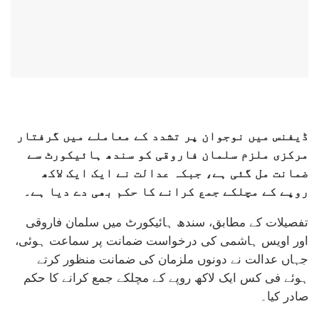
ڈیفنس میں نوجوان پر تشدد کے معاملے میں گرفتار
مرکزی ملزم سلمان فاروقی کو سندھ ہائیکورٹ سے
ضمانت مل گئی ہے، جبکہ عدالت نے ایک ایک لاکھ
روپے کے مچلکے جمع کرانے کا حکم بھی دے دیا ہے۔
تفصیلات کے مطابق، سندھ ہائیکورٹ میں سلمان فاروقی
اور اویس ہاشمی کی درخواست ضمانت پر سماعت ہوئی،
جہاں عدالت نے دونوں ملزمان کی ضمانت منظور کرتے
ہوئے فی کس ایک لاکھ روپے کے مچلکے جمع کرانے کا حکم
صادر کیا۔