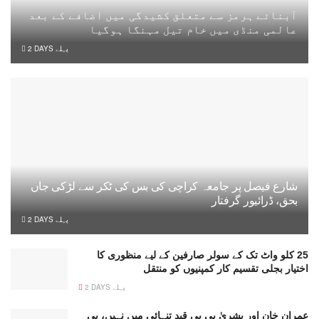
آبنائے ہرمز سے متعلق کشیدگی میں اضافے کے بعد
عالمی منڈی میں خام تیل مہنگا ہوگیا
2 DAYS پہلے
شارع فیصل پر جامعہ کراچی کی بس کی ٹکر سے لڑکی جاں
بحق، ڈرائیور گرفتار
2 DAYS پہلے
25 کلو واٹ تک کے سولر صارفین کے لیے منظوری کا
اختیار بجلی تقسیم کار کمپنیوں کو منتقل
2 DAYS پہلے
عمران خان اور بشریٰ بی بی قیدِ تنہائی میں نہیں، بی