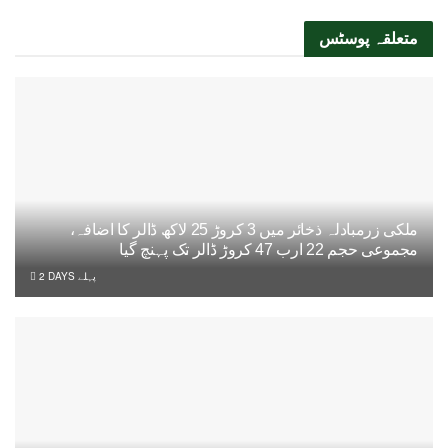
متعلقہ
پوسٹس
ملکی زرمبادلہ ذخائر میں 3 کروڑ 25 لاکھ ڈالر کا اضافہ،
مجموعی حجم 22 ارب 47 کروڑ ڈالر تک پہنچ گیا
2 DAYS پہلے