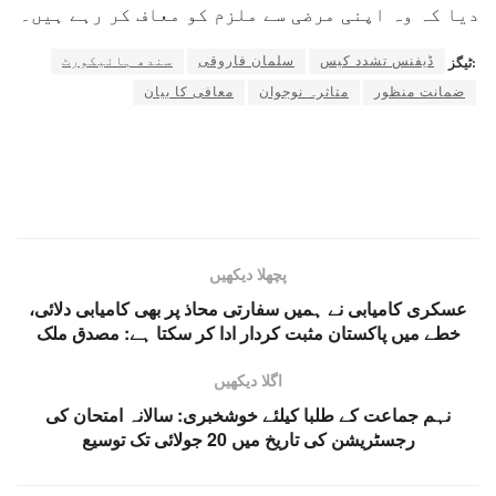
دیا کہ وہ اپنی مرضی سے ملزم کو معاف کر رہے ہیں۔
ڈیفنس تشدد کیس
سلمان فاروقی
سندھ ہائیکورٹ
ٹیگز:
ضمانت منظور
متاثرہ نوجوان
معافی کا بیان
پچھلا دیکھیں
عسکری کامیابی نے ہمیں سفارتی محاذ پر بھی کامیابی دلائی،
خطے میں پاکستان مثبت کردار ادا کر سکتا ہے: مصدق ملک
اگلا دیکھیں
نہم جماعت کے طلبا کیلئے خوشخبری: سالانہ امتحان کی
رجسٹریشن کی تاریخ میں 20 جولائی تک توسیع