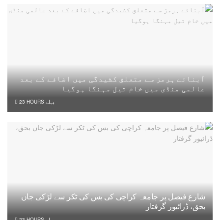
آبنائے ہرمز سے متعلق کشیدگی میں اضافے کے بعد
عالمی منڈی میں خام تیل مہنگا ہوگیا
23 HOURS پہلے
شارع فیصل پر جامعہ کراچی کی بس کی ٹکر سے لڑکی جاں
بحق، ڈرائیور گرفتار
23 HOURS پہلے