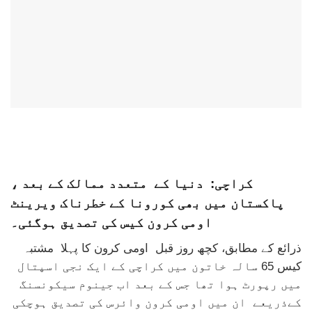
کراچی: دنیا کے متعدد ممالک کے بعد ،
پاکستان میں بھی کورونا کے خطرناک ویرینٹ
اومی کرون کیس کی تصدیق ہوگئی۔
ذرائع کے مطابق، کچھ روز قبل اومی کرون کا پہلا مشتبہ
کیس 65 سالہ خاتون میں کراچی کے ایک نجی اسپتال
میں رپورٹ ہوا تھا جس کے بعد اب جینوم سیکونسنگ
کےذریعے ان میں اومی کرون وائرس کی تصدیق ہوچکی