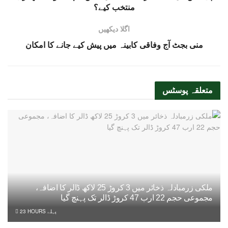
منتخب کیے؟
اگلا دیکھیں
منی بجٹ آج وفاقی کابینہ میں پیش کیے جانے کا امکان
متعلقہ
پوسٹس
ملکی زرمبادلہ ذخائر میں 3 کروڑ 25 لاکھ ڈالر کا اضافہ،
مجموعی حجم 22 ارب 47 کروڑ ڈالر تک پہنچ گیا
23 HOURS پہلے