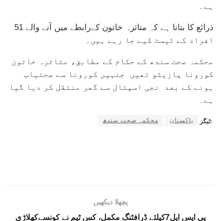
ہے۔
ذرائع کا بتانا ہے کہ متاثرہ خاتون کےرابطے میں آنے والے 51
افراد کے ٹیسٹ کیے جا رہے ہیں۔
محکمہ صحت سندھ کے حکام کے مطابق، متاثرہ خاتون
کورونا پازیٹو تھیں جنہیں کورونا سے صحتیاب
ہونے کے بعد نجی اسپتال سے گھر منتقل کر دیا گیا
ہے۔
پاکستان
محکمہ صحت سندھ
ٹیگز:
پچھلا دیکھیں
پی ایس ایل7کیلئے ڈرافٹنگ مکمل، کس ٹیم نے کونسےکھلاڑی