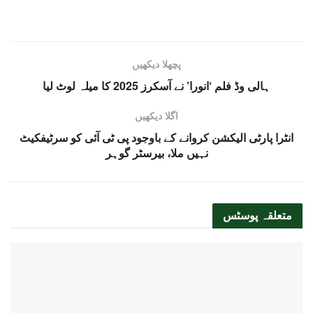
پچھلا دیکھیں
ہالی وڈ فلم ‘انورا’ نے آسکرز 2025 کا میلہ لوٹ لیا
اگلا دیکھیں
انٹرا پارٹی الیکشن کروانے کے باوجود پی ٹی آئی کو سرٹیفکیٹ
نہیں ملا، بیرسٹر گوہر
متعلقہ
پوسٹس