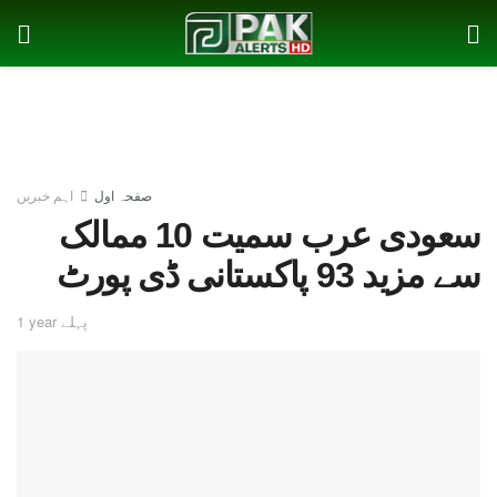
صفحہ اول
اہم خبریں
سعودی عرب سمیت 10 ممالک
سے مزید 93 پاکستانی ڈی پورٹ
1 year پہلے