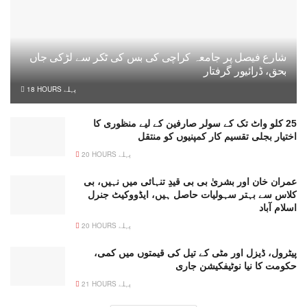
شارع فیصل پر جامعہ کراچی کی بس کی ٹکر سے لڑکی جاں
بحق، ڈرائیور گرفتار
18 HOURS پہلے
25 کلو واٹ تک کے سولر صارفین کے لیے منظوری کا
اختیار بجلی تقسیم کار کمپنیوں کو منتقل
20 HOURS پہلے
عمران خان اور بشریٰ بی بی قیدِ تنہائی میں نہیں، بی
کلاس سے بہتر سہولیات حاصل ہیں، ایڈووکیٹ جنرل
اسلام آباد
20 HOURS پہلے
پیٹرول، ڈیزل اور مٹی کے تیل کی قیمتوں میں کمی،
حکومت کا نیا نوٹیفکیشن جاری
21 HOURS پہلے