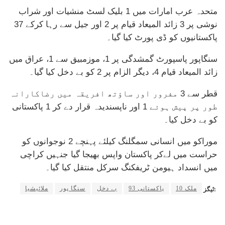
متحدہ عرب امارات میں 1 بلیک لسٹ منشیات اور شراب
نوشی پر 3 زائد المیعاد قیام پر 2 اور جیل سے رہا کرکے 37
پاکستانیوں کو ڈی پورٹ کیا گیا۔
سنگاپور پاسپورٹ گمشدگی پر 1، موزمبیق سے 1، عراق میں
زائد المیعاد قیام 4، دیگر الزام پر 2 کو بے دخل کیا گیا۔
قطر سے 3 مفرور اور ساؤتھ افریقہ میں رضاکارانہ
طور پر پیش ہوئے 1 اور ناپسندیدہ قرار دے کر 1 پاکستانی
کو بے دخل کیا۔
موراکو میں انسانی سمگلنگ کیلئے پہنچے 2 نوجوانوں کو
حراست میں لےکر پاکستان واپس بھیجا گیا جنہیں کراچی
میں انسداد ہیومن ٹریفکنگ سرکل منتقل کیا گیا۔
10 ملک
93 پاکستانی
بے دخل
سنگا پور
ملائیشیا
ٹیگز: