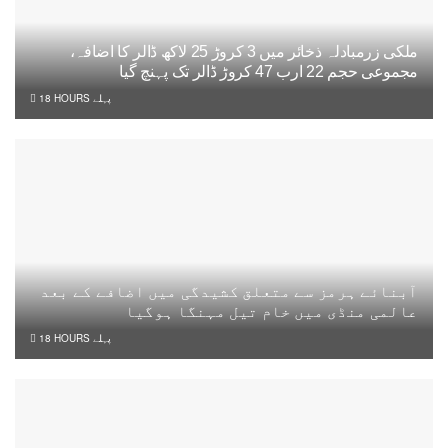
ملکی زرمبادلہ ذخائر میں 3 کروڑ 25 لاکھ ڈالر کا اضافہ،
مجموعی حجم 22 ارب 47 کروڑ ڈالر تک پہنچ گیا
18 HOURS پہلے
آبنائے ہرمز سے متعلق کشیدگی میں اضافے کے بعد
عالمی منڈی میں خام تیل مہنگا ہوگیا
18 HOURS پہلے