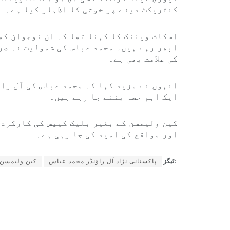
کنٹریکٹ دینے پر خوشی کا اظہار کیا ہے۔
اسکاٹ ویننک کا کہنا تھا کہ ان نوجوان کھل
ابھر رہے ہیں۔ محمد عباس کی شمولیت نہ صر
کی علامت بھی ہے۔
انہوں نے مزید کہا کہ محمد عباس کی آل را
ایک اہم حصہ بننے جا رہے ہیں۔
کین ولیمسن کے بغیر بلیک کیپس کی کارکردگ
اور مواقع کی امید کی جا رہی ہے۔
ٹیگز:
پاکستانی نژاد آل راؤنڈر محمد عباس
کین ولیمسن