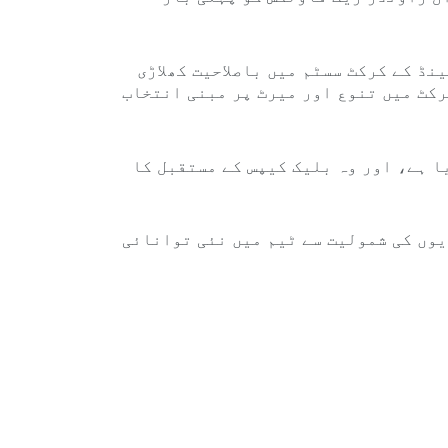
نڈ کے کرکٹ سسٹم میں باصلاحیت کھلاڑی
رکٹ میں تنوع اور میرٹ پر مبنی انتخاب
ا ہے، اور وہ بلیک کیپس کے مستقبل کا
یوں کی شمولیت سے ٹیم میں نئی توانائی