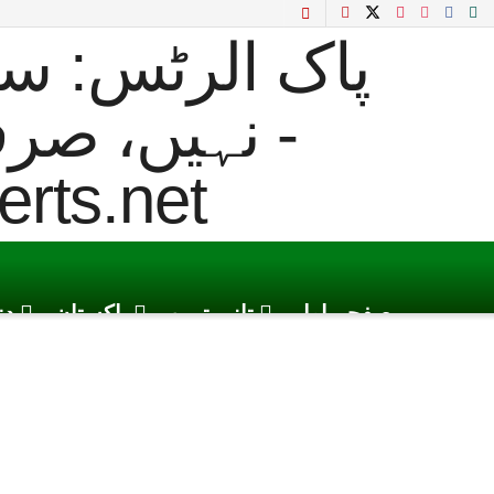
صفحہ اول
تازہ ترین
پاکستان
دن