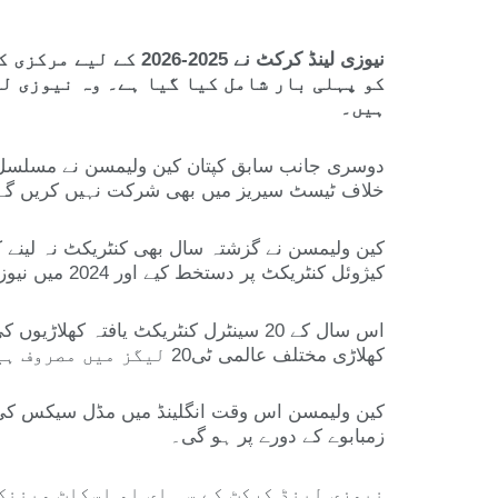
نیوزی لینڈ کرکٹ نے 
کو پہلی بار شامل کیا گیا ہے۔ وہ نیوزی ل
ہیں۔
دوسری جانب سابق کپتان کین ولیمسن نے مسلسل دو
خلاف ٹیسٹ سیریز میں بھی شرکت نہیں کریں گے
کیژوئل کنٹریکٹ پر دستخط کیے اور 2024 میں نیوزی لینڈ کے 13 میں سے 9 ٹیسٹ میچز میں شرکت کی، جن میں 1000 سے زائد رنز اسکور کیے۔
اس سال کے 20 سینٹرل کنٹریکٹ یافتہ
کھلاڑی مختلف عالمی ٹی20 لیگز میں مصروف ہیں۔
کین ولیمسن اس وقت انگلینڈ میں مڈل سیکس کی نما
زمبابوے کے دورے پر ہو گی۔
نیوزی لینڈ کرکٹ کے سی ای او اسکاٹ ویننک