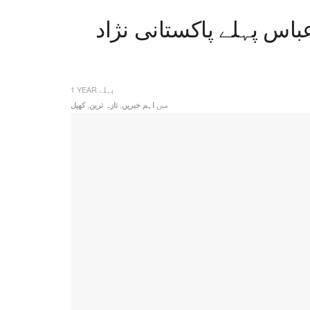
ری، محمد عباس پہلے پاکستانی نژاد
1 YEAR پہلے
میں
,
,
اہم خبریں
تازہ ترین
کھیل