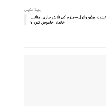
پچھلا دیکھیں
تشدد، ویڈیو وائرل—ملزم کی تلاش جاری، متاثرہ
خاندان خاموش کیوں؟