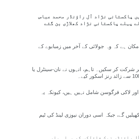
ی ہے، جس میں پاکستانی نژاد آل راؤنڈر محمد عباس
ے پہلے پاکستانی نژاد کھلاڑی بن گئے
کان ہے کہ وہ جولائی کے آخر میں زمبابوے کے
صلہ کیا تھا تاکہ وہ دنیا بھر کی ٹی20 لیگز میں آزادانہ طور پر شرکت کر سکیں۔ تاہم، انہوں نے نان-سینٹرل یا
فرٹ اور لاکی فرگوسن شامل نہیں ہیں، کیونکہ یہ
لیں گے، جبکہ اسی دوران نیوزی لینڈ کی ٹیم
آل راؤنڈر زیک فاؤلکس کو پہلی بار