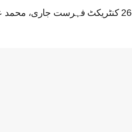
نیوزی لینڈ کرکٹ کی 2025-26 کنٹریکٹ فہرست جا