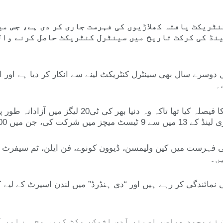
2025-2026 کے لیے مرکزی کنٹریکٹ یافتہ کھلاڑیوں کی فہرست جاری کر د
ینڈ کی کرکٹ تاریخ میں سینٹرل کنٹریکٹ حاصل کرنے وال
سرے سال بھی سینٹرل کنٹریکٹ لینے سے انکار کر دیا ہے اور ام
۔
کین ولیمسن نے گزشتہ سال بھی کنٹریکٹ نہ لینے کا فی
 کھلاڑیوں کی فہرست میں کین ولیمسن، ڈیوون کونوے، فن ایلن، ٹم سی
ئندگی کر رہے ہیں اور “دی ہنڈرڈ” میں لندن اسپرٹ کے لیے کھی
 نے محمد عباس، اسپنر آدی اشوک، وکٹ کیپر مچ ہے اور 