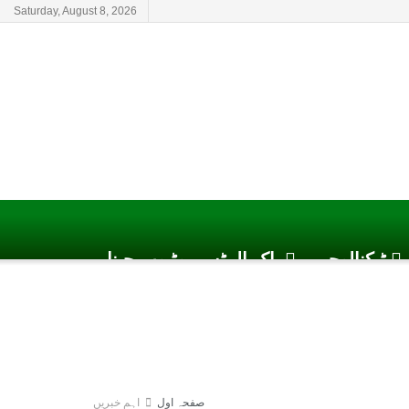
Saturday, August 8, 2026
ٹیکنالوجی
پاک الرٹس یوٹیوب چینل
صفحہ اول
اہم خبریں