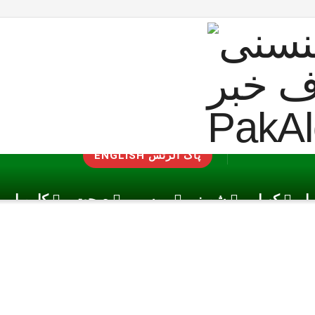
ENGLISH پاک الرٹس
یا
کھیل
شوبز
موسم
صحت
کاروبار