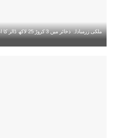
ملکی زرمبادلہ ذخائر میں 3 کروڑ 25 لاکھ ڈالر کا اضافہ، مجموعی حجم 22 ارب 47 کروڑ ڈالر تک پہنچ گیا