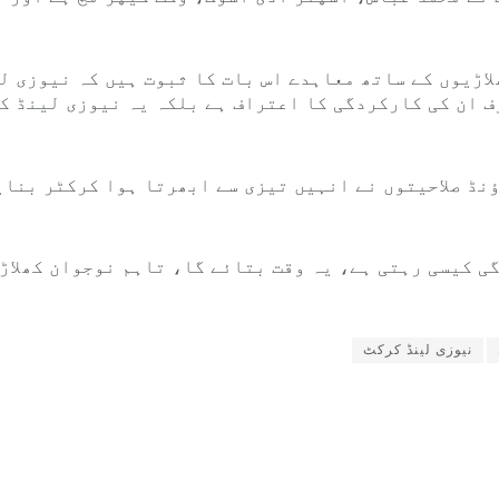
اڑیوں کے ساتھ معاہدے اس بات کا ثبوت ہیں کہ نیوزی لی
ف ان کی کارکردگی کا اعتراف ہے بلکہ یہ نیوزی لینڈ ک
ؤنڈ صلاحیتوں نے انہیں تیزی سے ابھرتا ہوا کرکٹر بنای
ی کیسی رہتی ہے، یہ وقت بتائے گا، تاہم نوجوان کھلاڑ
نیوزی لینڈ کرکٹ