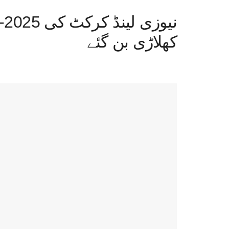
کھلاڑی بن گئے