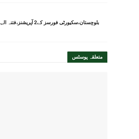
بلوچستان،سکیورٹی فورسز کے2 آپریشنز،فتنہ الہندوستان کے 7 دہشتگرد ہلاک
متعلقہ
پوسٹس