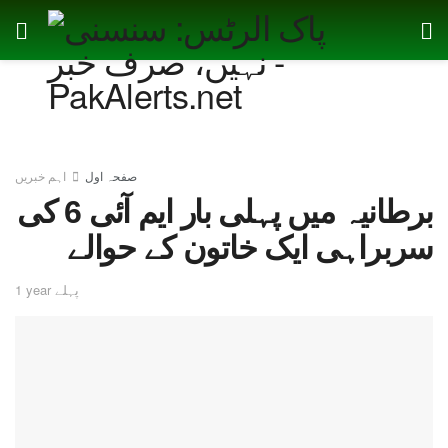
صفحہ اول
اہم خبریں
برطانیہ میں پہلی بار ایم آئی 6 کی
سربراہی ایک خاتون کے حوالے
1 year پہلے