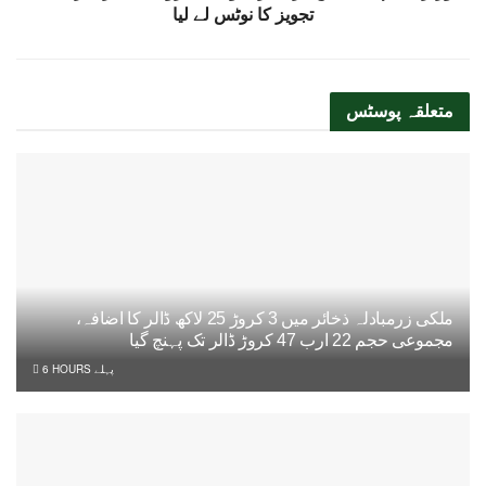
تجویز کا نوٹس لے لیا
متعلقہ
پوسٹس
ملکی زرمبادلہ ذخائر میں 3 کروڑ 25 لاکھ ڈالر کا اضافہ،
مجموعی حجم 22 ارب 47 کروڑ ڈالر تک پہنچ گیا
6 HOURS پہلے