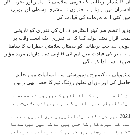
ان کا شمار برطانیہ کے قومی سلامتی کے ماہر اور تجربہ کار
افسران میں ہوتا ہے، جنہوں نے مشرق وسطیٰ اور یورپ
میں کئی اہم مہمات کی قیادت کی۔
وزیر اعظم سر کیئر اسٹارمر نے ان کی تقرری کو تاریخی
لمحہ قرار دیتے ہوئے کہا کہ یہ تقرری ایک ایسے وقت پر
ہوئی ہے جب برطانیہ کو بےمثال سلامتی خطرات کا سامنا
ہے، بلیز کی قیادت میں ایم آئی 6 اپنی ذمہ داریاں مزید مؤثر
طریقے سے ادا کرے گی۔
میٹرویلی نے کیمبرج یونیورسٹی سے انسانیات میں تعلیم
حاصل کی اور دوران تعلیم روئنگ ٹیم کا حصہ بھی رہیں۔
ان کا ماننا ہے کہ انسانوں کے رویوں کو سمجھنا
ایک کامیاب خفیہ افسر کے لیے بنیادی صلاحیت ہے۔
2021 میں دیے گئے ایک انٹرویو میں انہوں نے کہا
تھا کہ میرے کام کا حسن یہی ہے کہ میں صبح سے شام
تک صرف یہ سوچتی ہوں کہ ہم کیسے زیادہ سے زیادہ