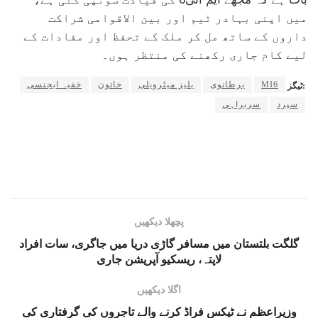
میں اپنی بہادر ٹیم اور بین الاقوامی شراکت
داروں کے ساتھ مل کر ملک کے تحفظ اور مفادات کے
لیے کام جاری رکھنے کی منتظر ہوں۔
MI6
برطانوی
بلیز میٹرویلی
خاتون
خفیہ ایجنسی
ٹیگز:
سپرد
سربراہی
پچھلا دیکھیں
گلگت بلتستان میں مسافر گاڑی دریا میں جاگری، سات افراد
لاپتہ، ریسکیو آپریشن جاری
اگلا دیکھیں
وزیراعظم نے ٹیکس فراڈ کرنے والے تاجروں کی گرفتاری کی