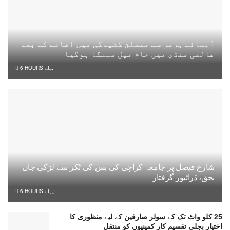
آبنائے ہرمز سے متعلق کشیدگی میں اضافے کے بعد
عالمی منڈی میں خام تیل مہنگا ہوگیا
6 HOURS پہلے
شارع فیصل پر جامعہ کراچی کی بس کی ٹکر سے لڑکی جاں
بحق، ڈرائیور گرفتار
6 HOURS پہلے
25 کلو واٹ تک کے سولر صارفین کے لیے منظوری کا
اختیار بجلی تقسیم کار کمپنیوں کو منتقل