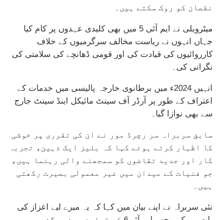
نقصان کو روک سکتے ہیں۔
میٹرویلی نے ایم آئی 5 میں بھی کلیدی عہدوں پر کام کیا
جہاں انہوں نے ریاست مخالف سرگرمیوں کے خلاف
کارروائیوں کی قیادت کی اور قومی ڈھانچے کی سلامتی کی
نگرانی کی۔
انہیں 2024ء میں برطانوی خارجہ پالیسی میں خدمات کے
اعتراف کے طور پر آرڈر آف سینٹ مائیکل اینڈ سینٹ جارج
سے بھی نوازا گیا۔
سابق سربراہ سر رچرڈ مور نے ان کی تقرری پر خوشی
کا اظہار کرتے ہوئے کہا کہ بلیز ایک ذہین، تجربہ
کار اور جدید تقاضوں کو سمجھنے والی رہنما ہیں،
جو فنیات کے میدان میں غیر معمولی بصیرت رکھتی
ہیں۔
نئی سربراہ نے اپنے بیان میں کہا کہ یہ میرے لیے اعزاز کی
بات ہے کہ مجھے ایم آئی6 کی قیادت سونپی گئی ہے،