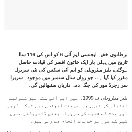
برطانوی خفیہ ایجنسی ایم آئی 6 کو اس کی 116 سالہ
تاریخ میں پہلی بار ایک خاتون افسر کی قیادت حاصل
ہوگئی، بلیز میٹرویلی کو ایم آئی سکس کی نئی سربراہ
مقرر کیا گیا ہے، جو رواں سال ستمبر میں موجودہ سربراہ
سر رچرڈ مور کی جگہ ذمہ داریاں سنبھالیں گی۔
بلیز میٹرویلی نے 1999ء میں ایم آئی سکس میں شمولیت
اختیار کی تھی، وہ اس وقت ایجنسی میں ٹیکنالوجی
اور جدت کے شعبے کی سربراہ یعنی ڈائریکٹر جنرل
کیو کے طور پر خدمات انجام دے رہی ہیں۔