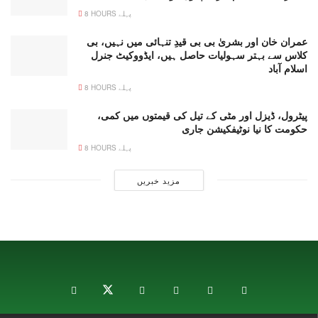
8 HOURS پہلے
عمران خان اور بشریٰ بی بی قیدِ تنہائی میں نہیں، بی
کلاس سے بہتر سہولیات حاصل ہیں، ایڈووکیٹ جنرل
اسلام آباد
8 HOURS پہلے
پیٹرول، ڈیزل اور مٹی کے تیل کی قیمتوں میں کمی،
حکومت کا نیا نوٹیفکیشن جاری
8 HOURS پہلے
مزید خبریں