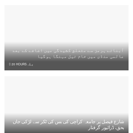
آبنائے ہرمز سے متعلق کشیدگی میں اضافے کے بعد
عالمی منڈی میں خام تیل مہنگا ہوگیا
20 HOURS پہلے
شارع فیصل پر جامعہ کراچی کی بس کی ٹکر سے لڑکی جاں
بحق، ڈرائیور گرفتار