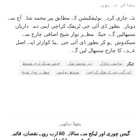
متاثر نہ ہوں۔
نئے جاری کردہ نوٹیفکیشن کے مطابق پیر محمد شاہ آج سے
دوبارہ بطور ڈی آئی جی ٹریفک کراچی اپنی ذمہ داریاں
سنبھالیں گے، جبکہ مظہر نواز شیخ اضافی چارج سے
سبکدوش ہو کر بطور ڈی آئی جی ہیڈ کوارٹر اپنے اصل
عہدے کا چارج سنبھال لیں گے۔
پولیس تبادلہ
پیر محمد شاہ
چیف سیکرٹری سندھ
ٹیگز:
ڈی آئی جی ٹریفک کراچی
سندھ پولیس
مظہر نواز شیخ
پچھلا دیکھیں
گیس چوری اور لیکج سے سالانہ 60 ارب روپے نقصان، قائمہ