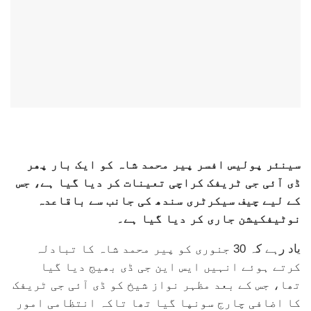
سینئر پولیس افسر پیر محمد شاہ کو ایک بار پھر
ڈی آئی جی ٹریفک کراچی تعینات کر دیا گیا ہے، جس
کے لیے چیف سیکرٹری سندھ کی جانب سے باقاعدہ
نوٹیفکیشن جاری کر دیا گیا ہے۔
یاد رہے کہ 30 جنوری کو پیر محمد شاہ کا تبادلہ
کرتے ہوئے انہیں ایس این جی ڈی بھیج دیا گیا
تھا، جس کے بعد مظہر نواز شیخ کو ڈی آئی جی ٹریفک
کا اضافی چارج سونپا گیا تھا تاکہ انتظامی امور