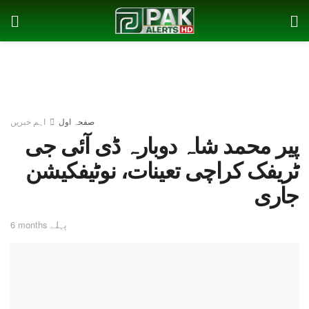
صفحہ اول
اہم خبریں
پیر محمد شاہ دوبارہ ڈی آئی جی
ٹریفک کراچی تعینات، نوٹیفکیشن
جاری
6 months پہلے