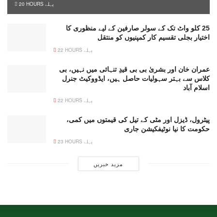
20 HOURS پہلے
25 کلو واٹ تک کے سولر صارفین کے لیے منظوری کا
اختیار بجلی تقسیم کار کمپنیوں کو منتقل
22 HOURS پہلے
عمران خان اور بشریٰ بی بی قیدِ تنہائی میں نہیں، بی
کلاس سے بہتر سہولیات حاصل ہیں، ایڈووکیٹ جنرل
اسلام آباد
22 HOURS پہلے
پیٹرول، ڈیزل اور مٹی کے تیل کی قیمتوں میں کمی،
حکومت کا نیا نوٹیفکیشن جاری
23 HOURS پہلے
مزید خبریں