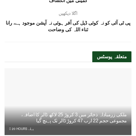
کمیٹی میں انکشاف
اگلا دیکھیں
پی ٹی آئی کو نہ کوئی ڈیل کی آفر ہوئی نہ آپشن موجود ہے، رانا
ثناء اللہ کی وضاحت
متعلقہ
پوسٹس
ملکی زرمبادلہ ذخائر میں 3 کروڑ 25 لاکھ ڈالر کا اضافہ،
مجموعی حجم 22 ارب 47 کروڑ ڈالر تک پہنچ گیا
20 HOURS پہلے