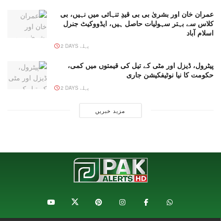
عمران خان اور بشریٰ بی بی قیدِ تنہائی میں نہیں، بی
کلاس سے بہتر سہولیات حاصل ہیں، ایڈووکیٹ جنرل
اسلام آباد
2 DAYS پہلے
پیٹرول، ڈیزل اور مٹی کے تیل کی قیمتوں میں کمی،
حکومت کا نیا نوٹیفکیشن جاری
2 DAYS پہلے
مزید خبریں