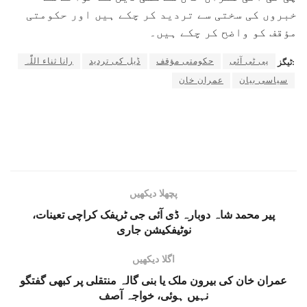
خبروں کی سختی سے تردید کر چکے ہیں اور حکومتی
مؤقف کو واضح کر چکے ہیں۔
پی ٹی آئی
حکومتی مؤقف
ڈیل کی تردید
رانا ثناء اللّٰہ
ٹیگز:
سیاسی بیان
عمران خان
پچھلا دیکھیں
پیر محمد شاہ دوبارہ ڈی آئی جی ٹریفک کراچی تعینات،
نوٹیفکیشن جاری
اگلا دیکھیں
عمران خان کی بیرون ملک یا بنی گالہ منتقلی پر کبھی گفتگو
نہیں ہوئی، خواجہ آصف