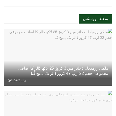
متعلقہ
پوسٹس
ملکی زرمبادلہ ذخائر میں 3 کروڑ 25 لاکھ ڈالر کا اضافہ،
مجموعی حجم 22 ارب 47 کروڑ ڈالر تک پہنچ گیا
2 DAYS پہلے