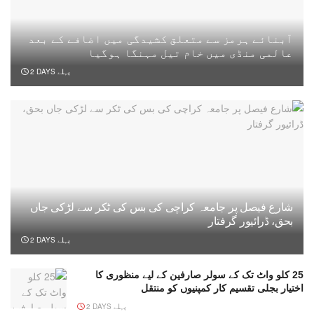
آبنائے ہرمز سے متعلق کشیدگی میں اضافے کے بعد
عالمی منڈی میں خام تیل مہنگا ہوگیا
2 DAYS پہلے
شارع فیصل پر جامعہ کراچی کی بس کی ٹکر سے لڑکی جاں
بحق، ڈرائیور گرفتار
2 DAYS پہلے
25 کلو واٹ تک کے سولر صارفین کے لیے منظوری کا
اختیار بجلی تقسیم کار کمپنیوں کو منتقل
2 DAYS پہلے