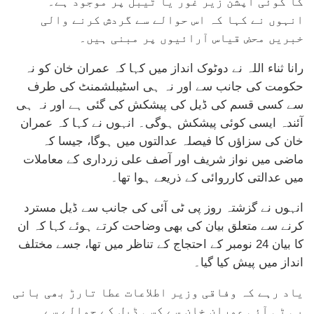
کا کوئی آپشن زیر غور یا ٹیبل پر موجود ہے۔
انہوں نے کہا کہ اس حوالے سے گردش کرنے والی
خبریں محض قیاس آرائیوں پر مبنی ہیں۔
رانا ثناء اللہ نے دوٹوک انداز میں کہا کہ عمران خان کو نہ
حکومت کی جانب سے اور نہ ہی اسٹیبلشمنٹ کی طرف
سے کسی قسم کی ڈیل کی پیشکش کی گئی ہے اور نہ ہی
آئندہ ایسی کوئی پیشکش ہوگی۔ انہوں نے کہا کہ عمران
خان کی سزاؤں کا فیصلہ عدالتوں میں ہوگا، جیسا کہ
ماضی میں نواز شریف اور آصف علی زرداری کے معاملات
میں عدالتی کارروائی کے ذریعے ہوا تھا۔
انہوں نے گزشتہ روز پی ٹی آئی کی جانب سے ڈیل مسترد
کرنے سے متعلق بیان کی بھی وضاحت کرتے ہوئے کہا کہ ان
کا بیان 24 نومبر کے احتجاج کے تناظر میں تھا، جسے مختلف
انداز میں پیش کیا گیا۔
یاد رہے کہ وفاقی وزیر اطلاعات عطا تارڑ بھی بانی
پی ٹی آئی عمران خان سے کسی ڈیل کے حوالے سے