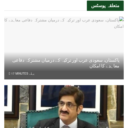
متعلقہ
پوسٹس
پاکستان، سعودی عرب اور ترکیہ کے درمیان مشترکہ دفاعی
معاہدے کا امکان
17 MINUTES پہلے