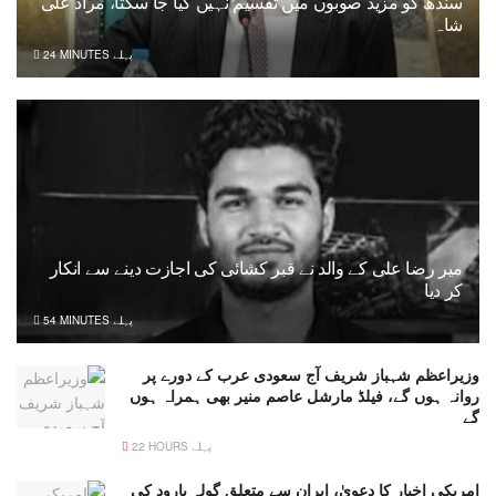
سندھ کو مزید صوبوں میں تقسیم نہیں کیا جا سکتا، مراد علی
شاہ
24 MINUTES پہلے
میر رضا علی کے والد نے قبر کشائی کی اجازت دینے سے انکار
کر دیا
54 MINUTES پہلے
وزیراعظم شہباز شریف آج سعودی عرب کے دورے پر
روانہ ہوں گے، فیلڈ مارشل عاصم منیر بھی ہمراہ ہوں
گے
22 HOURS پہلے
امریکی اخبار کا دعویٰ، ایران سے متعلق گولہ بارود کی