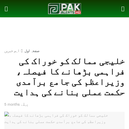
صفحہ اول
اہم خبریں
خلیجی ممالک کو خوراک کی
فراہمی بڑھانے کا فیصلہ،
وزیراعظم کی جامع برآمدی
حکمت عملی بنانے کی ہدایت
5 months پہلے