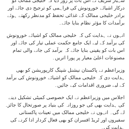
شہباز شریف نے اس بات پر زور دیا کہ خلیجی ممالک کو
درکار اشیائے خورونوش کی فراہمی کو ترجیح دی جائے اور
برادر خلیجی ممالک کے غذائی تحفظ کو مدنظر رکھتے ہوئے
برآمدات کا مؤثر نظام بنایا جائے۔
انہوں نے ہدایت کی کہ خلیجی ممالک کو اشیائے خورونوش
کی برآمد کے لیے ایک جامع حکمت عملی تیار کی جائے اور
اس بات کو یقینی بنایا جائے کہ برآمد کی جانے والی تمام
مصنوعات اعلیٰ معیار پر پورا اتریں۔
وزیراعظم نے پاکستان نیشنل شپنگ کارپوریشن کو بھی
ہدایت دی کہ خلیجی ممالک کو اشیائے خورونوش کی برآمد
کے لیے ضروری اقدامات کیے جائیں۔
اجلاس میں وزیراعظم نے ایک خصوصی کمیٹی تشکیل دینے
کی ہدایت بھی کی جو روزانہ کی بنیاد پر صورتحال کا جائزہ
لے گی۔ انہوں نے خلیجی ممالک میں تعینات پاکستانی
سفیروں اور ٹریڈ افسران کو بھی فعال کردار ادا کرنے کی
ہدایت کی۔