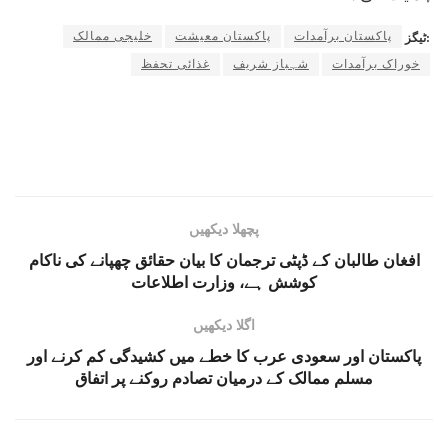
پاکستان برآمدات
پاکستان معیشت
خلیجی ممالک
ٹیگز:
خوراک برآمدات
شہباز شریف
غذائی تحفظ
پچھلا دیکھیں
افغان طالبان کے ڈپٹی ترجمان کا بیان حقائق چھپانے کی ناکام
کوشش ہے، وزارت اطلاعات
اگلا دیکھیں
پاکستان اور سعودی عرب کا خطے میں کشیدگی کم کرنے اور
مسلم ممالک کے درمیان تصادم روکنے پر اتفاق