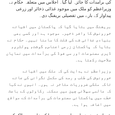
کی برآمدات کا جائزہ لیا گیا۔ اجلاس میں متعلقہ حکام نے
وزیراعظم کو ملک میں موجود غذائی ذخائر اور زرعی
پیداوار کے بارے میں تفصیلی بریفنگ دی۔
بریفنگ میں بتایا گیا کہ پاکستان میں اشیائے
خورونوش کا وافر ذخیرہ موجود ہے اور کسی بھی
بنیادی غذائی شے کی قلت کا سامنا نہیں۔ حکام نے
بتایا کہ پاکستان زرعی اجناس، گوشت، پولٹری،
ڈیری مصنوعات اور سی فوڈ کی برآمدات میں نمایاں
صلاحیت رکھتا ہے۔
وزیراعظم نے ہدایت کی کہ ملک میں اشیائے
خورونوش کی طلب و رسد کی مکمل نگرانی کی جائے
تاکہ ملکی ضروریات متاثر نہ ہوں۔ انہوں نے کہا
کہ عالمی سپلائی چین میں ممکنہ رکاوٹوں کے باعث
خطے میں پاکستانی مصنوعات کی برآمدات کے مواقع
میں اضافہ ہوا ہے۔