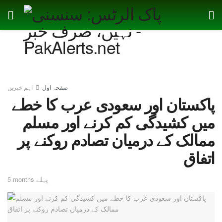
صفحہ اول
اہم خبریں
پاکستان اور سعودی عرب کا خطے
میں کشیدگی کم کرنے اور مسلم
ممالک کے درمیان تصادم روکنے پر
اتفاق
5 months پہلے