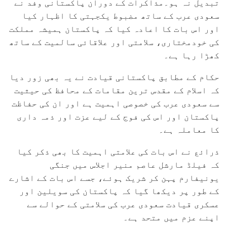
تبدیل نہ ہو۔مذاکرات کے دوران پاکستانی وفد نے
سعودی عرب کے ساتھ مضبوط یکجہتی کا اظہار کیا
اور اس بات کا اعادہ کیا کہ پاکستان ہمیشہ مملکت
کی خودمختاری، سلامتی اور علاقائی سالمیت کے ساتھ
کھڑا رہا ہے۔
حکام کے مطابق پاکستانی قیادت نے یہ بھی زور دیا
کہ اسلام کے مقدس ترین مقامات کے محافظ کی حیثیت
سے سعودی عرب کی خصوصی اہمیت ہے اور ان کی حفاظت
پاکستان اور اس کی فوج کے لیے عزت اور ذمہ داری
کا معاملہ ہے۔
ذرائع نے اس بات کی علامتی اہمیت کا بھی ذکر کیا
کہ فیلڈ مارشل عاصم منیر اجلاس میں جنگی
یونیفارم پہن کر شریک ہوئے، جسے اس بات کے اشارے
کے طور پر دیکھا گیا کہ پاکستان کی سویلین اور
عسکری قیادت سعودی عرب کی سلامتی کے حوالے سے
اپنے عزم میں متحد ہے۔