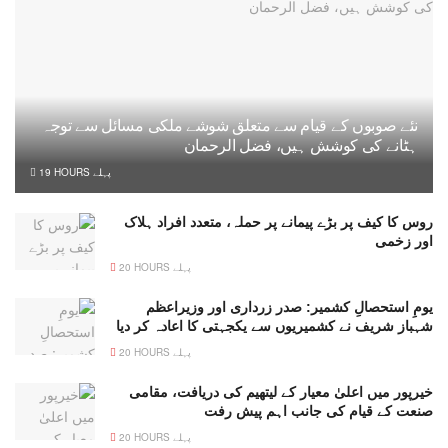
نئے صوبوں کے قیام سے متعلق شوشے ملکی مسائل سے توجہ
ہٹانے کی کوشش ہیں، فضل الرحمان
19 HOURS پہلے
روس کا کیف پر بڑے پیمانے پر حملہ، متعدد افراد ہلاک
اور زخمی
20 HOURS پہلے
یومِ استحصالِ کشمیر: صدر زرداری اور وزیراعظم
شہباز شریف نے کشمیریوں سے یکجہتی کا اعادہ کر دیا
20 HOURS پہلے
خیرپور میں اعلیٰ معیار کے لیتھیم کی دریافت، مقامی
صنعت کے قیام کی جانب اہم پیش رفت
20 HOURS پہلے