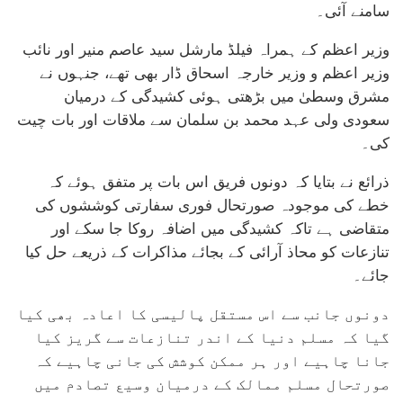
سامنے آئی۔
وزیر اعظم کے ہمراہ فیلڈ مارشل سید عاصم منیر اور نائب
وزیر اعظم و وزیر خارجہ اسحاق ڈار بھی تھے، جنہوں نے
مشرق وسطیٰ میں بڑھتی ہوئی کشیدگی کے درمیان
سعودی ولی عہد محمد بن سلمان سے ملاقات اور بات چیت
کی۔
ذرائع نے بتایا کہ دونوں فریق اس بات پر متفق ہوئے کہ
خطے کی موجودہ صورتحال فوری سفارتی کوششوں کی
متقاضی ہے تاکہ کشیدگی میں اضافہ روکا جا سکے اور
تنازعات کو محاذ آرائی کے بجائے مذاکرات کے ذریعے حل کیا
جائے۔
دونوں جانب سے اس مستقل پالیسی کا اعادہ بھی کیا
گیا کہ مسلم دنیا کے اندر تنازعات سے گریز کیا
جانا چاہیے اور ہر ممکن کوشش کی جانی چاہیے کہ
صورتحال مسلم ممالک کے درمیان وسیع تصادم میں