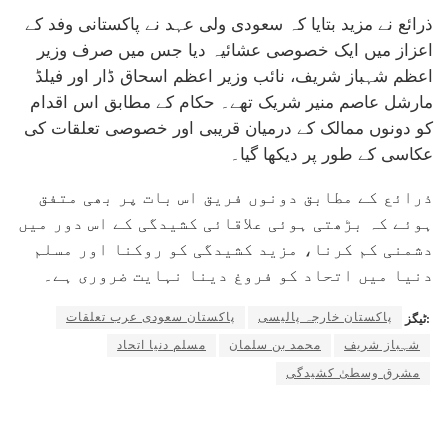
ذرائع نے مزید بتایا کہ سعودی ولی عہد نے پاکستانی وفد کے
اعزاز میں ایک خصوصی عشائیہ دیا جس میں صرف وزیر
اعظم شہباز شریف، نائب وزیر اعظم اسحاق ڈار اور فیلڈ
مارشل عاصم منیر شریک تھے۔ حکام کے مطابق اس اقدام
کو دونوں ممالک کے درمیان قریبی اور خصوصی تعلقات کی
عکاسی کے طور پر دیکھا گیا۔
ذرائع کے مطابق دونوں فریق اس بات پر بھی متفق
ہوئے کہ بڑھتی ہوئی علاقائی کشیدگی کے اس دور میں
دشمنی کم کرنا، مزید کشیدگی کو روکنا اور مسلم
دنیا میں اتحاد کو فروغ دینا نہایت ضروری ہے۔
پاکستان خارجہ پالیسی
پاکستان سعودی عرب تعلقات
ٹیگز:
شہباز شریف
محمد بن سلمان
مسلم دنیا اتحاد
مشرق وسطیٰ کشیدگی