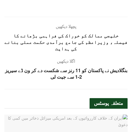
پچھلا دیکھیں
خلیجی ممالک کو خوراک کی فراہمی بڑھانے کا
فیصلہ، وزیراعظم کی جامع برآمدی حکمت عملی بنانے
کی ہدایت
اگلا دیکھیں
بنگلادیش نے پاکستان کو 11 رنز سے شکست دے کر ون ڈے سیریز
2-1 سے جیت لی
متعلقہ
پوسٹس