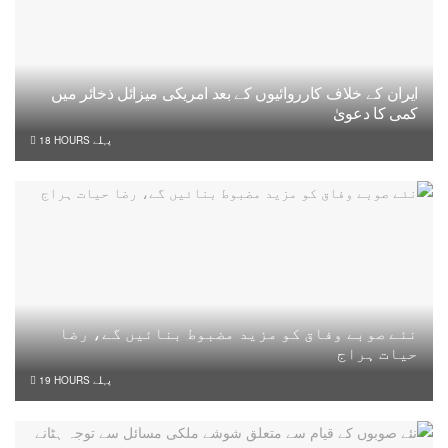
ایران کے خلاف کارروائیوں کے بعد امریکی میزائل ذخائر میں
کمی کا دعویٰ
18 HOURS پہلے
نئے صوبے وفاق کو مزید مضبوط بنائیں گے، رضا
حیات ہراج
19 HOURS پہلے