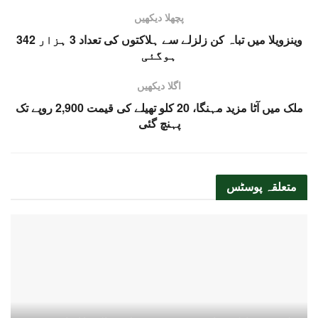
پچھلا دیکھیں
وینزویلا میں تباہ کن زلزلے سے ہلاکتوں کی تعداد 3 ہزار 342
ہوگئی
اگلا دیکھیں
ملک میں آٹا مزید مہنگا، 20 کلو تھیلے کی قیمت 2,900 روپے تک
پہنچ گئی
متعلقہ
پوسٹس