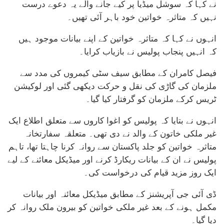
نے کہا کہ سوشل میڈیا پر کیے جانے والے یہ دعوے درست
نہیں کہ متاثرہ خواتین خود باہر آئی تھیں۔
انہوں نے کہا کہ متاثرہ خواتین کے اپنے بیانات موجود ہیں
کہ انہیں پنجاب پولیس نے بازیاب کرایا۔
فیصل کامران کے مطابق سیف سٹی کیمروں کی مدد سے
ملزمان کی گاڑی کی نقل و حرکت دیکھی گئی اور لوکیشن
ٹریس کرکے ملزمان کو گرفتار کیا گیا۔
انہوں نے بتایا کہ پولیس کو اغوا کاروں سے متعلق اطلاع ایک
غیر ملکی خاتون کے والد نے دی تھی۔ متعلقہ سفارتخانہ
متاثرہ خواتین کو جلد پاکستان سے روانہ کرنا چاہتا تھا، تاہم
پولیس نے ان کے بیانات ریکارڈ کرنے اور میڈیکل معائنے کے لیے
ایک روز مزید قیام کی درخواست کی۔
ڈی آئی جی آپریشنز کے مطابق میڈیکل معائنہ اور بیانات
مکمل ہونے کے بعد غیر ملکی خواتین کو بیرون ملک روانہ کر
دیا گیا۔