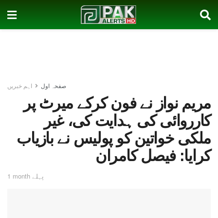
صفحہ اول
اہم خبریں
مریم نواز نے فون کرکے میرٹ پر
کارروائی کی ہدایت کی، غیر
ملکی خواتین کو پولیس نے بازیاب
کرایا: فیصل کامران
1 month پہلے