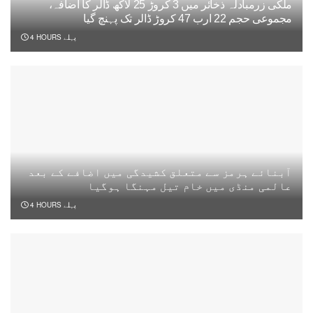
ملکی زرمبادلہ ذخائر میں 3 کروڑ 25 لاکھ ڈالر کا اضافہ،
مجموعی حجم 22 ارب 47 کروڑ ڈالر تک پہنچ گیا
4 HOURS پہلے
آبنائے ہرمز سے متعلق کشیدگی میں اضافے کے بعد
عالمی منڈی میں خام تیل مہنگا ہوگیا
4 HOURS پہلے