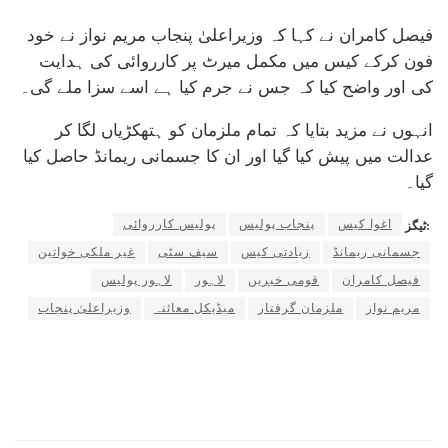
فیصل کامران نے کہا کہ وزیراعلیٰ پنجاب مریم نواز نے خود
فون کرکے کیس میں مکمل میرٹ پر کارروائی کی ہدایت
کی اور واضح کیا کہ جس نے جرم کیا ہے اسے سزا ملے گی۔
انہوں نے مزید بتایا کہ تمام ملزمان کو ہتھکڑیاں لگا کر
عدالت میں پیش کیا گیا اور ان کا جسمانی ریمانڈ حاصل کیا
گیا۔
اغوا کیس
پنجاب پولیس
پولیس کارروائی
ٹیگز:
جسمانی ریمانڈ
زیادتی کیس
سیف سٹی
غیر ملکی خواتین
فیصل کامران
قومی خبریں
لاہور
لاہور پولیس
مریم نواز
ملزمان گرفتار
میڈیکل معائنہ
وزیراعلیٰ پنجاب