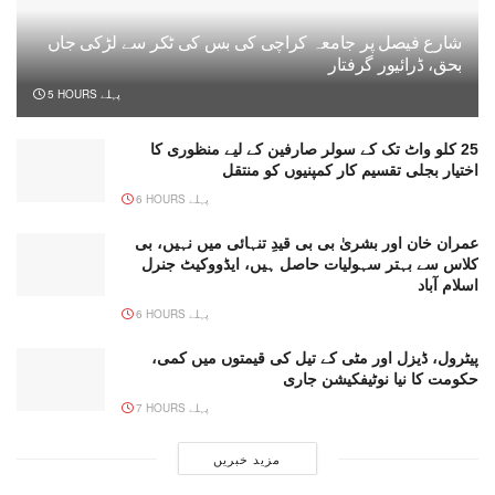
شارع فیصل پر جامعہ کراچی کی بس کی ٹکر سے لڑکی جاں
بحق، ڈرائیور گرفتار
5 HOURS پہلے
25 کلو واٹ تک کے سولر صارفین کے لیے منظوری کا
اختیار بجلی تقسیم کار کمپنیوں کو منتقل
6 HOURS پہلے
عمران خان اور بشریٰ بی بی قیدِ تنہائی میں نہیں، بی
کلاس سے بہتر سہولیات حاصل ہیں، ایڈووکیٹ جنرل
اسلام آباد
6 HOURS پہلے
پیٹرول، ڈیزل اور مٹی کے تیل کی قیمتوں میں کمی،
حکومت کا نیا نوٹیفکیشن جاری
7 HOURS پہلے
مزید خبریں