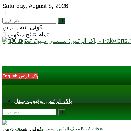
Saturday, August 8, 2026
کوئی نتیجہ نہیں
تمام نتائج دیکھیں
English پاک الرٹس
پاک الرٹس یوٹیوب چینل
کوئی نتیجہ نہیں