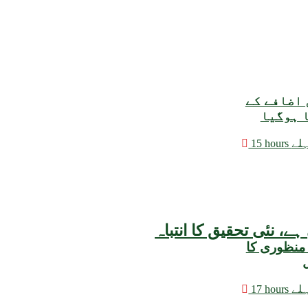
 اضافے کے
ا ہوگیا
hours پہلے
 منظوری کا
ل
hours پہلے