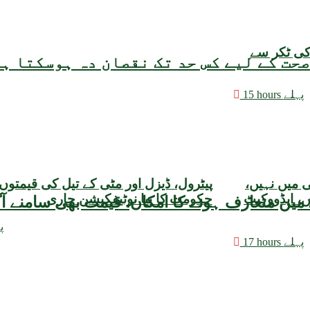
کی ٹکر سے
حت کے لیے کس حد تک نقصان دہ ہوسکتا ہ
15 hours پہلے
ی میں نہیں،
پیٹرول، ڈیزل اور مٹی کے تیل کی قیمتوں
، ایڈووکیٹ
حکومت کا نیا نوٹیفکیشن جاری
18 
17 hours پہلے