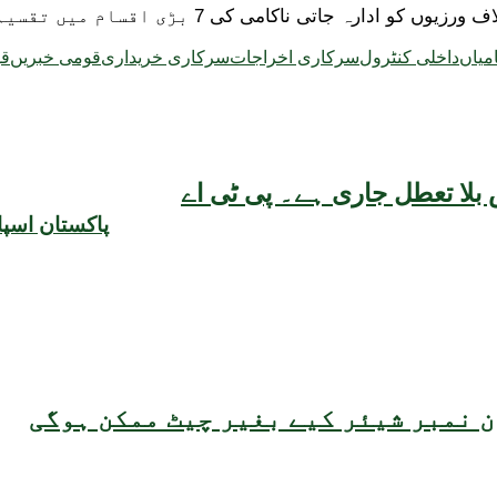
تی ناکامی کی 7 بڑی اقسام میں تقسیم کیا گیا ہے۔
میاں
داخلی کنٹرول
سرکاری اخراجات
سرکاری خریداری
قومی خبریں
قو
بلا تعطل جاری ہے۔ پی ٹی اے
پاکستان اسپ
 نمبر شیئر کیے بغیر چیٹ ممکن ہوگی