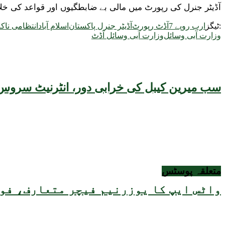
آڈیٹر جنرل کی رپورٹ میں مالی بے ضابطگیوں اور قواعد کی خلاف ورزیوں کو ادارہ جا
ٹیگز:
7 ارب روپے
آڈٹ رپورٹ
آڈیٹر جنرل پاکستان
اسلام آباد
انتظامی ناکا
وزارت آبی وسائل
وزارت آبی وسائل آڈٹ
سب میرین کیبل کی خرابی دور، انٹرنیٹ سروس 
متعلقہ
پوسٹس
واٹس ایپ کا یوزرنیم فیچر متعارف، فون