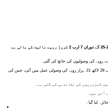
اسلام آباد: آڈیٹر جنرل آف پاکستان کی جانب سے وزارت آبی وسائل اور اس کے ماتحت اداروں کے جامع آڈٹ میں مالی سال 2024-25 کے دوران 7 ارب 2 کروڑ روپے مالیت کی مالی بے
رپورٹ میں بتایا گیا ہے کہ آڈیٹرز کی جانب سے نشاندہی کی گئی بے ضابطگیوں کے مقابلے میں جنوری سے دسمبر کے دوران صرف 28 لاکھ 21 ہزار روپے کی وصولی عمل میں آئی، جس کی
ین کمزوریوں کی نشاندہی کی گئی ہے۔
 آئی ہیں۔
زہ لیا گیا۔
ٹیکنالوجی