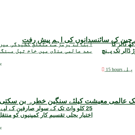
یقہ، چین کے سائنسدانوں کی اہم پیش رفت
مبادلہ ذخائر میں 3 کروڑ 25 لاکھ ڈالر کا
آبنائے ہرمز سے متعلق کشیدگی میں
وعی حجم 22 ارب 47 کروڑ ڈالر تک پہنچ
بعد عالمی منڈی میں خام تیل مہنگ
15 
15 hours پہلے
25 کلو واٹ تک کے سولر صارفین کے لیے
اختیار بجلی تقسیم کار کمپنیوں کو منتق
17 