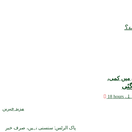
ے؟
 میں کمی،
hours پہلے
مزید خبریں
پاک الرٹس: سنسنی نہیں، صرف خبر