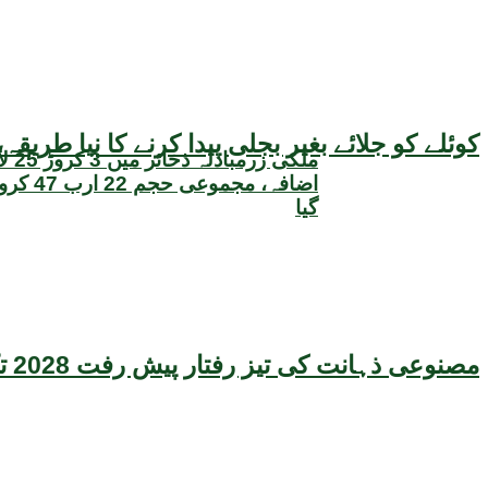
کوئلے کو جلائے بغیر بجلی پیدا کرنے کا نیا طر
ملکی زر
اضافہ، مجم
گیا
مصنوعی ذہانت کی تیز رفتار پیش رفت 2028 تک عالمی معیشت کیلئے سنگین خطرہ بن سکتی ہے، نئی تحقیق کا انتباہ