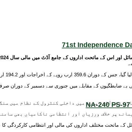
71st Independence Da
۔
اری نئی آڈٹ رپورٹ میں داخلی کنٹرول کے نظام میں سنگ
NA-240 PS-97 
مانے پر خلاف ورزیاں اور انتظامی ناکامیاں بھی سامنے
ئل کے ماتحت مختلف اداروں کی مالی اور انتظامی کارکردگی کا جائ