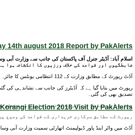
y 14th august 2018 Report by PakAlerts
ضابطگیوں اور قواعد کی خلاف ورزیوں کا انکشاف ہوا ہے
آڈٹ رپورٹ کے مطابق وزارت کے 112 انتظامی یونٹس کا جائزہ لیا گیا، جس کے دوران 359.6 ارب روپے کے اخراجات اور 194.2 ارب روپے کی وصولیوں کی جانچ کی گئی۔
تصدیق بھی کی گئی۔
وزارت آبی وسائل اور اس کے ماتحت اداروں سے متعلق ج
Korangi Election 2018 Visit by PakAlerts
رپورٹ کے مطابق سرکاری خریداری کے قواعد کی وسیع پی
آڈٹ میں واٹر اینڈ پاور ڈیولپمنٹ اتھارٹی سمیت وزارت آبی وسا