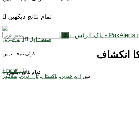
تمام نتائج دیکھیں
صفحہ اول
اہم خبریں
کوئی نتیجہ نہیں
1 month پہلے
تمام نتائج دیکھیں
میں
اہم خبریں
,
پاکستان
,
تازہ ترین
,
سلائیڈر