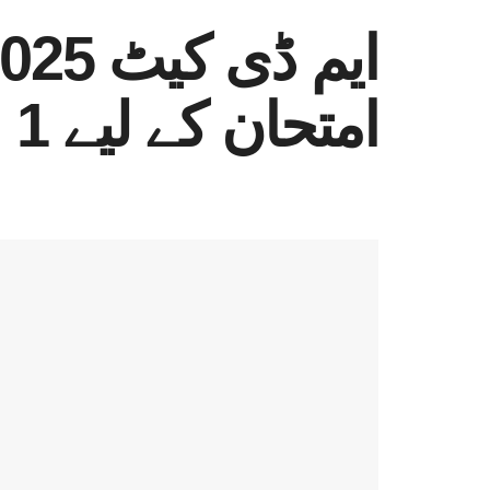
امتحان کے لیے 1 لاکھ 40 ہزار 125 امیدوار رجسٹرڈ