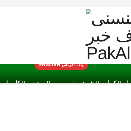
ENGLISH پاک الرٹس
یا
کھیل
شوبز
موسم
صحت
کاروبار