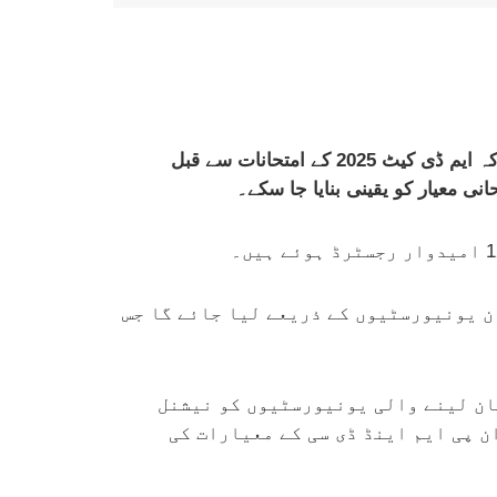
پاکستان میڈیکل اینڈ ڈینٹل کونسل (پی ایم اینڈ ڈی سی) نے ملک بھر کی تمام یونیورسٹیوں کو ہدایت جاری کی ہے کہ ایم ڈی کیٹ 2025 کے امتحانات سے قبل
نی معیار کو یقینی بنایا جا سکے۔
امتحان یونیورسٹیوں کے ذریعے لیا جائے گا جس
ان لینے والی یونیورسٹیوں کو نیشنل
 پی ایم اینڈ ڈی سی کے معیارات کی