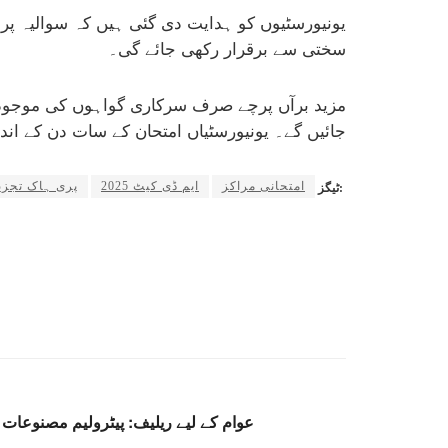
یونیورسٹیوں کو ہدایت دی گئی ہیں کہ سوالیہ پر
سختی سے برقرار رکھی جائے گی۔
مزید برآں پرچے صرف سرکاری گواہوں کی موجودگی
جائیں گے۔ یونیورسٹیاں امتحان کے سات دن کے اندر
امتحانی مراکز
ایم ڈی کیٹ 2025
پری ہاک تجزی
ٹیگز:
عوام کے لیے ریلیف: پیٹرولیم مصنوعات