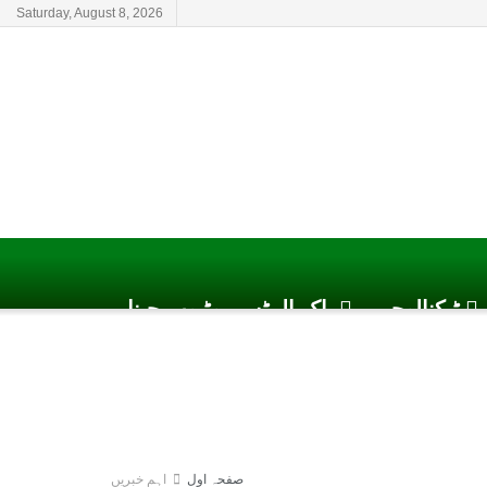
Saturday, August 8, 2026
ٹیکنالوجی
پاک الرٹس یوٹیوب چینل
صفحہ اول
اہم خبریں