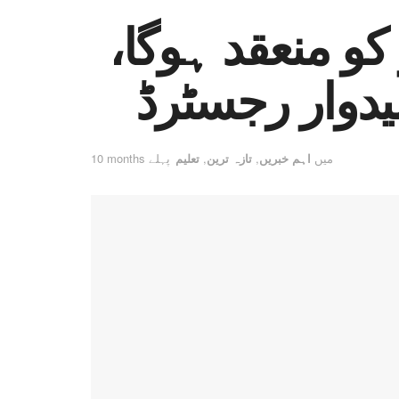
 کا امتحان 26 اکتوبر کو منعقد ہوگا،
میں
اہم خبریں
,
تازہ ترین
,
تعلیم
10 months پہلے