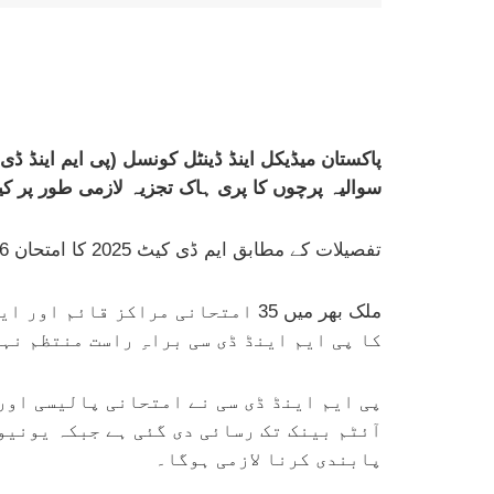
سوالیہ پرچوں کا پری ہاک تجزیہ لازمی طور پر کیا
تفصیلات کے مطابق ایم ڈی کیٹ 2025 کا امتحان 26 اکتوبر کو منعقد ہوگا جسکے امتحان کے لیے 1 لاکھ 40 ہزار 125 امیدوار رجسٹرڈ ہوئے ہیں۔
ملک بھر میں 35 امتحانی مراکز ق
کا پی ایم اینڈ ڈی سی براہِ راست منتظم نہ
پی ایم اینڈ ڈی سی نے امتحانی پالیسی اور
آئٹم بینک تک رسائی دی گئی ہے جبکہ یونیو
پابندی کرنا لازمی ہوگا۔