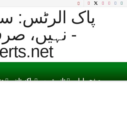
صفحہ اول
تازہ ترین
پاکستان
دن