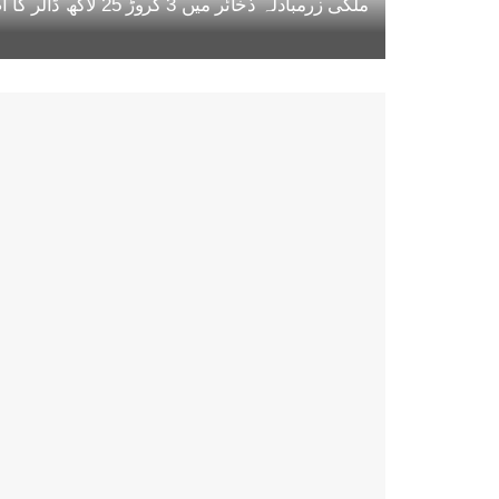
ملکی زرمبادلہ ذخائر میں 3 کروڑ 25 لاکھ ڈالر کا اضافہ، مجموعی حجم 22 ارب 47 کروڑ ڈالر تک پہنچ گیا