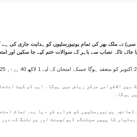
 جائے تاکہ نصاب سے باہر کے سوالات ختم کیے جا سکیں اور امتحا
ائم اور ایک بین الاقوامی مرکز ریاض میں ہوگا۔ ایم ڈی کیٹ 
یں ہوگا۔
 ڈھانچہ یونیورسٹیوں کو فراہم کر دیا ہے۔ تمام امتح
رسٹیاں کا پیپر سیٹنگ، ڈیولپمنٹ اور پرنٹنگ کے دوران