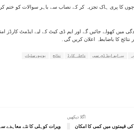
چوں کا پری ہاک تجزیہ کر کے نصاب سے باہر سوالات کو ختم کری
 میں کھولے جائیں گے اور ایم ڈی کیٹ کے لیے ایڈمٹ کارڈز ام
 نتائج کا باضابطہ اعلان کریں گی۔
ہ
پی ایم اینڈ ڈی سی
داخلہ کارڈ
نتائج
یونیورسٹیاں
اگلا دیکھیں
 کی قیمتوں میں کمی کا امکان
ویرات کوہلی کا نئے معاہدے سے ا