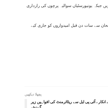
ں جبکہ یونیورسٹیاں سوالیہ پرچوں کی رازداری
تحان سے سات دن قبل امیدواروں کو جاری کیے
پچھلا دیکھیں
نکار ، آئی پی ایل سے ریٹائرمنٹ کی افواہیں زیر
گردش