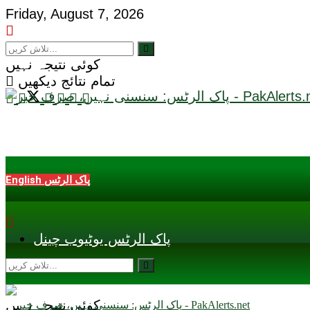
Friday, August 7, 2026
کوئی نتیجہ نہیں
تمام نتائج دیکھیں
English پاک الرٹس
پاک الرٹس یوٹیوب چینل
کوئی نتیجہ نہیں