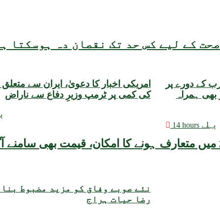
حت کے لیے کس حد تک نقصان دہ ہوسکتا ہ
 کے دورے پر
امریکی اخبار کا دعویٰ، ایران سے متعلق گ
 بھی ہمراہ
کی کمی پر ٹرمپ وزیرِ دفاع سے ناراض
14 
14 hours پہلے
نئے صوبے وفاق کو مزید مضبوط بنا
رضا حیات ہراج