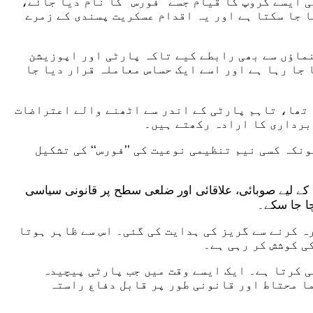
ایسے گروپ کا قیام جسے ’’فورس‘‘ کا نام دیا جائے،
ا جا سکتا ہے اور یہ اقدام عسکریت پسندی کے زمرے
نماؤں سے بھی رابطے کیے تاکہ پارٹی اور اپوزیشن
 جا رہا ہے اور اسے ایک حساس معاملہ قرار دیا جا
ان سے حلف لینے کا ارادہ کیا تھا، تاہم پارٹی کے اندر سے اٹھنے والے اعتراضات
 برداری کا ارادہ رکھتے ہیں۔
نکہ کسی نیم تنظیمی نوعیت کی ’’فورس‘‘ کی تشکیل
کے لیے صوبائی، علاقائی اور ضلعی سطح پر قانونی سیاسی
چا جا سکے۔
ہ کرنے سے گریز کی ہدایت کی گئی۔ اس سے ظاہر ہوتا
ی کوشش کر رہی ہے۔
ی کرتا ہے۔ ایک ایسے وقت میں جب پارٹی پیچیدہ
ا محتاط اور قانونی طور پر قابل دفاع راستہ