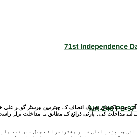
71st Independence Da
NA-240 PS-97 
ی جب پاکستان تحریک انصاف کے چیئرمین بیرسٹر گوہر علی خان ن
ے لیے مداخلت کی۔ پارٹی ذرائع کے مطابق یہ مداخلت براہِ راس
آئی جب وزیر اعلیٰ خیبر پختونخوا نے جیل میں قید پارٹ