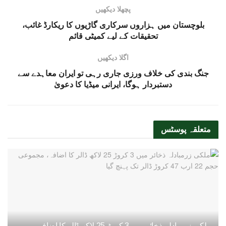
پچھلا دیکھیں
بلوچستان میں ہزاروں سرکاری گاڑیوں کا ریکارڈ غائب،
تحقیقات کے لیے کمیٹی قائم
اگلا دیکھیں
جنگ بندی کی خلاف ورزی جاری رہی تو ایران معاہدے سے
دستبردار ہوگا، ایرانی میڈیا کا دعویٰ
متعلقہ
پوسٹس
ملکی زرمبادلہ ذخائر میں 3 کروڑ 25 لاکھ ڈالر کا اضافہ،