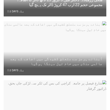
مجموعی حجم 22 ارب 47 کروڑ ڈالر تک پہنچ گیا
2 DAYS پہلے
آبنائے ہرمز سے متعلق کشیدگی میں اضافے کے بعد
عالمی منڈی میں خام تیل مہنگا ہوگیا
2 DAYS پہلے