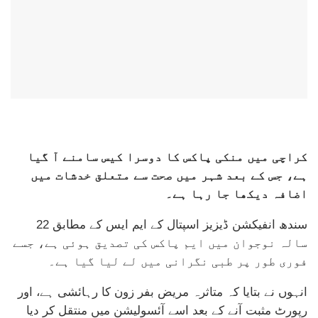
کراچی میں منکی پاکس کا دوسرا کیس سامنے آ گیا
ہے، جس کے بعد شہر میں صحت سے متعلق خدشات میں
اضافہ دیکھا جا رہا ہے۔
سندھ انفیکشن ڈیزیز اسپتال کے ایم ایس کے مطابق 22
سالہ نوجوان میں ایم پاکس کی تصدیق ہوئی ہے، جسے
فوری طور پر طبی نگرانی میں لے لیا گیا ہے۔
انہوں نے بتایا کہ متاثرہ مریض بفر زون کا رہائشی ہے، اور
رپورٹ مثبت آنے کے بعد اسے آئسولیشن میں منتقل کر دیا