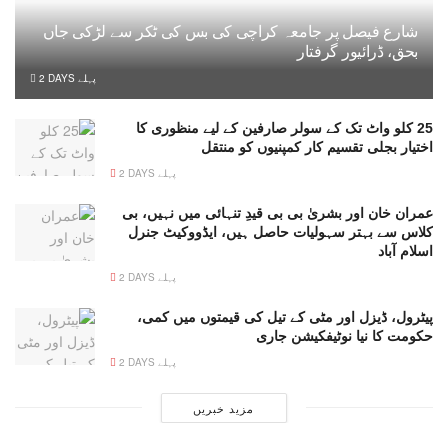
شارع فیصل پر جامعہ کراچی کی بس کی ٹکر سے لڑکی جاں
بحق، ڈرائیور گرفتار
2 DAYS پہلے
25 کلو واٹ تک کے سولر صارفین کے لیے منظوری کا
اختیار بجلی تقسیم کار کمپنیوں کو منتقل
2 DAYS پہلے
عمران خان اور بشریٰ بی بی قیدِ تنہائی میں نہیں، بی
کلاس سے بہتر سہولیات حاصل ہیں، ایڈووکیٹ جنرل
اسلام آباد
2 DAYS پہلے
پیٹرول، ڈیزل اور مٹی کے تیل کی قیمتوں میں کمی،
حکومت کا نیا نوٹیفکیشن جاری
2 DAYS پہلے
مزید خبریں