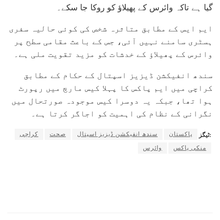
گیا ہے تاکہ وائرس کے پھیلاؤ کو روکا جا سکے۔
ایم ایس کے مطابق متاثرہ شخص کی کوئی حالیہ سفری
ہسٹری سامنے نہیں آئی، جس کے باعث مقامی سطح پر
وائرس کے پھیلاؤ کے خدشات کو مزید تقویت ملی ہے۔
سندھ انفیکشن ڈیزیز اسپتال کے حکام کے مطابق
کراچی میں ایم پاکس کا پہلا کیس مارچ میں رپورٹ
ہوا تھا، جبکہ یہ دوسرا کیس موجودہ صورتحال میں
نگرانی کے نظام کی اہمیت کو اجاگر کرتا ہے۔
پاکستان
سندھ انفیکشن ڈیزیز اسپتال
صحت
کراچی
ٹیگز:
منکی پاکس
وائرس