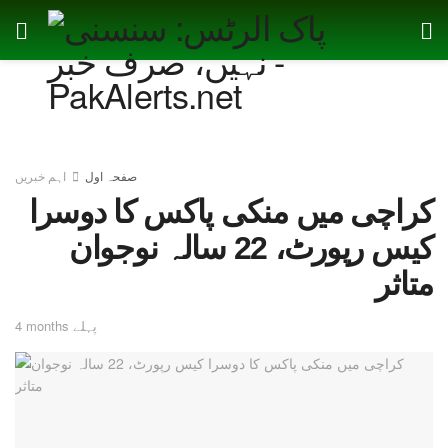
صفحہ اول
اہم خبریں
کراچی میں منکی پاکس کا دوسرا
کیس رپورٹ، 22 سالہ نوجوان
متاثر
4 months پہلے